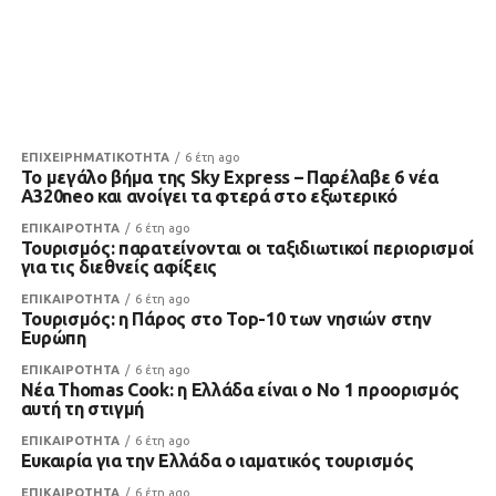
ΕΠΙΧΕΙΡΗΜΑΤΙΚΟΤΗΤΑ
6 έτη ago
Το μεγάλο βήμα της Sky Express – Παρέλαβε 6 νέα
A320neo και ανοίγει τα φτερά στο εξωτερικό
ΕΠΙΚΑΙΡΟΤΗΤΑ
6 έτη ago
Τουρισμός: παρατείνονται οι ταξιδιωτικοί περιορισμοί
για τις διεθνείς αφίξεις
ΕΠΙΚΑΙΡΟΤΗΤΑ
6 έτη ago
Τουρισμός: η Πάρος στο Top-10 των νησιών στην
Ευρώπη
ΕΠΙΚΑΙΡΟΤΗΤΑ
6 έτη ago
Νέα Thomas Cook: η Ελλάδα είναι ο Νο 1 προορισμός
αυτή τη στιγμή
ΕΠΙΚΑΙΡΟΤΗΤΑ
6 έτη ago
Ευκαιρία για την Ελλάδα ο ιαματικός τουρισμός
ΕΠΙΚΑΙΡΟΤΗΤΑ
6 έτη ago