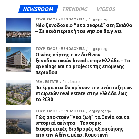
NEWSROOM
TRENDING
VIDEOS
ΤΟΥΡΙΣΜΟΣ - ΞΕΝΟΔΟΧΕΙΑ
1 ημέρα ago
Νέο ξενοδοχείο “στα σκαριά” στη Σκιάθο
– Σε ποιά περιοχή του νησιού θα γίνει
ΤΟΥΡΙΣΜΟΣ - ΞΕΝΟΔΟΧΕΙΑ
1 ημέρα ago
Ο νέος χάρτης των διεθνών
ξενοδοχειακών brands στην Ελλάδα – Τα
openings και τα projects της επόμενης
περιόδου
REAL ESTATE
2 ημέρες ago
Τα έργα που θα κρίνουν την ανάπτυξη των
εταιρειών real estate στην Ελλάδα έως
το 2030
ΤΟΥΡΙΣΜΟΣ - ΞΕΝΟΔΟΧΕΙΑ
2 ημέρες ago
Πώς αποκτούν “νέα ζωή” τα Ξενία και τα
ιστορικά ακίνητα – Τέσσερις
διαφορετικές διαδρομές αξιοποίησης
από την Αθήνα μέχρι Κομοτηνή