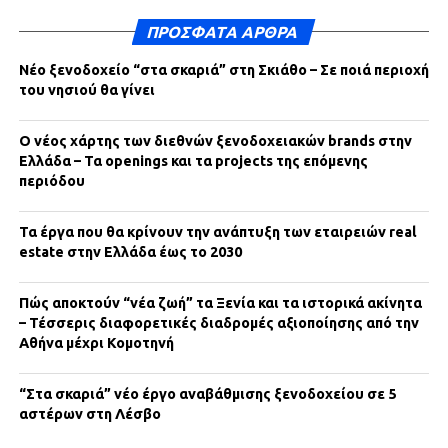
ΠΡΌΣΦΑΤΑ ΆΡΘΡΑ
Νέο ξενοδοχείο “στα σκαριά” στη Σκιάθο – Σε ποιά περιοχή
του νησιού θα γίνει
Ο νέος χάρτης των διεθνών ξενοδοχειακών brands στην
Ελλάδα – Τα openings και τα projects της επόμενης
περιόδου
Τα έργα που θα κρίνουν την ανάπτυξη των εταιρειών real
estate στην Ελλάδα έως το 2030
Πώς αποκτούν “νέα ζωή” τα Ξενία και τα ιστορικά ακίνητα
– Τέσσερις διαφορετικές διαδρομές αξιοποίησης από την
Αθήνα μέχρι Κομοτηνή
“Στα σκαριά” νέο έργο αναβάθμισης ξενοδοχείου σε 5
αστέρων στη Λέσβο