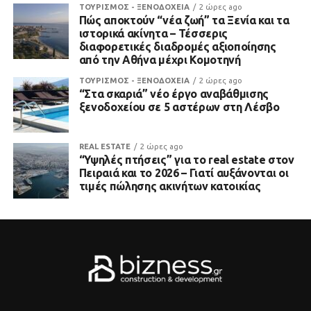
ΤΟΥΡΙΣΜΟΣ - ΞΕΝΟΔΟΧΕΙΑ
2 ώρες ago
Πώς αποκτούν “νέα ζωή” τα Ξενία και τα
ιστορικά ακίνητα – Τέσσερις
διαφορετικές διαδρομές αξιοποίησης
από την Αθήνα μέχρι Κομοτηνή
ΤΟΥΡΙΣΜΟΣ - ΞΕΝΟΔΟΧΕΙΑ
2 ώρες ago
“Στα σκαριά” νέο έργο αναβάθμισης
ξενοδοχείου σε 5 αστέρων στη Λέσβο
REAL ESTATE
2 ώρες ago
“Υψηλές πτήσεις” για το real estate στον
Πειραιά και το 2026 – Γιατί αυξάνονται οι
τιμές πώλησης ακινήτων κατοικίας