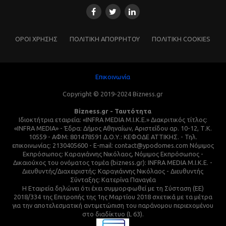
ΌΡΟΙ ΧΡΗΣΗΣ
ΠΟΛΙΤΙΚΗ ΑΠΟΡΡΗΤΟΥ
ΠΟΛΙΤΙΚΗ COOKIES
Επικοινωνία
Copyright © 2019-2024 Bizness.gr
Bizness.gr - Ταυτότητα
Ιδιοκτήτρια εταιρεία: «INFRA MEDIA M.I.K.E.» Διακριτικός τίτλος:
«INFRA MEDIA» - Έδρα: Δήμος Αθηναίων, Αριστείδου αρ. 10-12, Τ.Κ.
10559 - ΑΦΜ: 801478591 Δ.Ο.Υ.: ΚΕΦΟΔΕ ΑΤΤΙΚΗΣ. - Τηλ.
επικοινωνίας: 2130405600 - E-mail: contact@ypodomes.com Νόμιμος
Εκπρόσωπος: Καραγιάννης Νικόλαος, Νόμιμος Εκπρόσωπος -
Δικαιούχος του ονόματος τομέα (bizness.gr): INFRA MEDIA M.I.K.E. -
Διευθυντής/Διαχειριστής: Καραγιάννης Νικόλαος - Διευθυντής
Σύνταξης: Κατερίνα Παναγέα
Η Εταιρεία δηλώνει ότι έχει συμμορφωθεί με τη Σύσταση (ΕΕ)
2018/334 της Επιτροπής της 1ης Μαρτίου 2018 σχετικά με τα μέτρα
για την αποτελεσματική αντιμετώπιση του παράνομου περιεχομένου
στο διαδίκτυο (L 63).