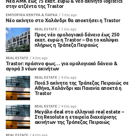
Νέα ΑΜΚ έως 75 εκατ. ευρώ & νέο ακίνητο logistics
στην ατζέντα της Trastor
ΕΜΠΟΡΙΚΑ ΚΕΝΤΡΑ & ΠΑΡΚΑ
3 έτη ago
Νέο ακίνητο στο Χαλάνδρι θα αποκτήσει η Trastor
REAL ESTATE
3 έτη ago
Προς νέο ομολογιακό δάνειο έως 250
εκατ. ευρώ η Trastor – Θα το καλύψει
πλήρως η Τράπεζα Πειραιώς
REAL ESTATE
4 έτη ago
Trastor: πράσινο φως… για ομολογιακό δάνειο &
αγορά 3 νέων ακινήτων
REAL ESTATE
4 έτη ago
Ποιά 3 ακίνητα της Τράπεζας Πειραιώς σε
Αθήνα, Χαλάνδρι και Παιανία αποκτά η
Trastor
REAL ESTATE
4 έτη ago
Μεγάλο deal στο ελληνικό real estate –
Στη Resolute η εταιρεία διαχείρισης
ακινήτων της Τράπεζας Πειραιώς
REAL ESTATE
4 έτη ago