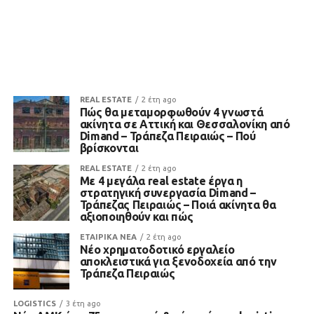
REAL ESTATE
2 έτη ago
Πώς θα μεταμορφωθούν 4 γνωστά
ακίνητα σε Αττική και Θεσσαλονίκη από
Dimand – Τράπεζα Πειραιώς – Πού
βρίσκονται
REAL ESTATE
2 έτη ago
Με 4 μεγάλα real estate έργα η
στρατηγική συνεργασία Dimand –
Τράπεζας Πειραιώς – Ποιά ακίνητα θα
αξιοποιηθούν και πώς
ΕΤΑΙΡΙΚΑ ΝΕΑ
2 έτη ago
Νέο χρηματοδοτικό εργαλείο
αποκλειστικά για ξενοδοχεία από την
Τράπεζα Πειραιώς
LOGISTICS
3 έτη ago