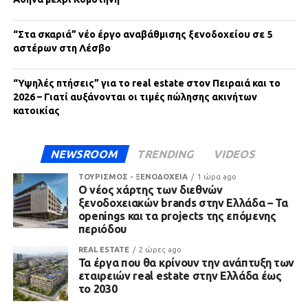
“Στα σκαριά” νέο έργο αναβάθμισης ξενοδοχείου σε 5
αστέρων στη Λέσβο
“Υψηλές πτήσεις” για το real estate στον Πειραιά και το
2026 – Γιατί αυξάνονται οι τιμές πώλησης ακινήτων
κατοικίας
NEWSROOM
TRENDING
VIDEOS
ΤΟΥΡΙΣΜΟΣ - ΞΕΝΟΔΟΧΕΙΑ
1 ώρα ago
Ο νέος χάρτης των διεθνών
ξενοδοχειακών brands στην Ελλάδα – Τα
openings και τα projects της επόμενης
περιόδου
REAL ESTATE
2 ώρες ago
Τα έργα που θα κρίνουν την ανάπτυξη των
εταιρειών real estate στην Ελλάδα έως
το 2030