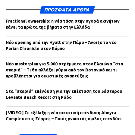
ΠΡΌΣΦΑΤΑ ΆΡΘΡΑ
Fractional ownership: η νέα τάση στην αγορά ακινήτων
κάνει τα πρώτα της βήματα στην Ελλάδα
Νέο opening από την Hyatt στην Πάρο – Άνοιξε το νέο
Parian Chronicle στον Κάμπο
Νέο masterplan για 5.000 στρέμματα στον Ελαιώνα “στα
σκαριά” – Τι θα αλλάξει γύρω από τον Βοτανικό και τι
προβλέπεται για οικιστικές αναπτύξεις
Στα “σκαριά” επένδυση για την επέκταση του 5άστερου
Levante Beach Resort στη Ρόδο
[VIDEO] Σε εξέλιξη η νέα οικιστική επένδυση Almyra
Complex στις Σέρρες – Ποιός γνωστός όμιλος επενδύει