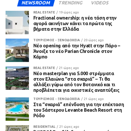
NEWSROOM
TRENDING
VIDEOS
REAL ESTATE
19 ώρες ago
Fractional ownership: η νέα τάση στην
αγορά ακινήτων κάνει τα πρώτα της
βήματα στην Ελλάδα
ΤΟΥΡΙΣΜΟΣ - ΞΕΝΟΔΟΧΕΙΑ
20 ώρες ago
Νέο opening από την Hyatt στην Πάρο –
Άνοιξε το νέο Parian Chronicle στον
Κάμπο
REAL ESTATE
21 ώρες ago
Νέο masterplan για 5.000 στρέμματα
στον Ελαιώνα “στα σκαριά” – Τι θα
αλλάξει γύρω από τον Βοτανικό και τι
προβλέπεται για οικιστικές αναπτύξεις
ΤΟΥΡΙΣΜΟΣ - ΞΕΝΟΔΟΧΕΙΑ
21 ώρες ago
Στα “σκαριά” επένδυση για την επέκταση
του 5άστερου Levante Beach Resort στη
Ρόδο
RESIDENTIAL
21 ώρες ago