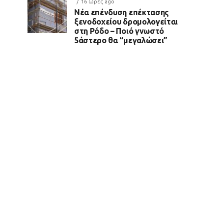
16 ώρες ago
Νέα επένδυση επέκτασης
ξενοδοχείου δρομολογείται
στη Ρόδο – Ποιό γνωστό
5άστερο θα “μεγαλώσει”