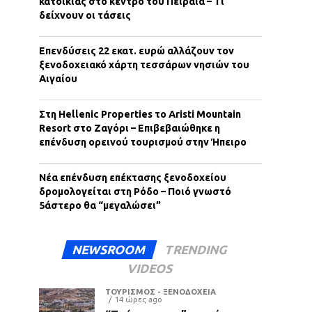
κατοικίας στο κέντρο του Πειραιά – Τι
δείχνουν οι τάσεις
Επενδύσεις 22 εκατ. ευρώ αλλάζουν τον
ξενοδοχειακό χάρτη τεσσάρων νησιών του
Αιγαίου
Στη Hellenic Properties το Aristi Mountain
Resort στο Ζαγόρι – Επιβεβαιώθηκε η
επένδυση ορεινού τουρισμού στην Ήπειρο
Νέα επένδυση επέκτασης ξενοδοχείου
δρομολογείται στη Ρόδο – Ποιό γνωστό
5άστερο θα “μεγαλώσει”
NEWSROOM
TRENDING
VIDEOS
ΤΟΥΡΙΣΜΟΣ - ΞΕΝΟΔΟΧΕΙΑ
14 ώρες ago