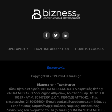
ΌΡΟΙ ΧΡΗΣΗΣ
ΠΟΛΙΤΙΚΗ ΑΠΟΡΡΗΤΟΥ
ΠΟΛΙΤΙΚΗ COOKIES
Επικοινωνία
Copyright © 2019-2024 Bizness.gr
Bizness.gr - Ταυτότητα
Ιδιοκτήτρια εταιρεία: «INFRA MEDIA M.I.K.E.» Διακριτικός τίτλος:
«INFRA MEDIA» - Έδρα: Δήμος Αθηναίων, Αριστείδου αρ. 10-12, Τ.Κ.
10559 - ΑΦΜ: 801478591 Δ.Ο.Υ.: ΚΕΦΟΔΕ ΑΤΤΙΚΗΣ. - Τηλ.
επικοινωνίας: 2130405600 - E-mail: contact@ypodomes.com Νόμιμος
Εκπρόσωπος: Καραγιάννης Νικόλαος, Νόμιμος Εκπρόσωπος -
Δικαιούχος του ονόματος τομέα (bizness.gr): INFRA MEDIA M.I.K.E. -