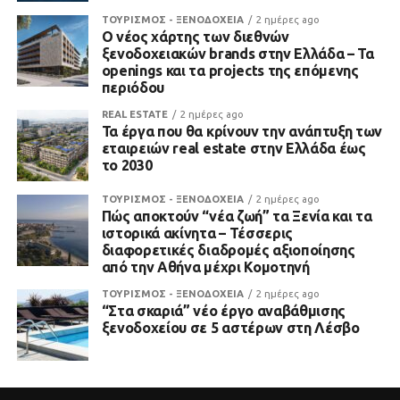
ΤΟΥΡΙΣΜΟΣ - ΞΕΝΟΔΟΧΕΙΑ
2 ημέρες ago
Ο νέος χάρτης των διεθνών
ξενοδοχειακών brands στην Ελλάδα – Τα
openings και τα projects της επόμενης
περιόδου
REAL ESTATE
2 ημέρες ago
Τα έργα που θα κρίνουν την ανάπτυξη των
εταιρειών real estate στην Ελλάδα έως
το 2030
ΤΟΥΡΙΣΜΟΣ - ΞΕΝΟΔΟΧΕΙΑ
2 ημέρες ago
Πώς αποκτούν “νέα ζωή” τα Ξενία και τα
ιστορικά ακίνητα – Τέσσερις
διαφορετικές διαδρομές αξιοποίησης
από την Αθήνα μέχρι Κομοτηνή
ΤΟΥΡΙΣΜΟΣ - ΞΕΝΟΔΟΧΕΙΑ
2 ημέρες ago
“Στα σκαριά” νέο έργο αναβάθμισης
ξενοδοχείου σε 5 αστέρων στη Λέσβο