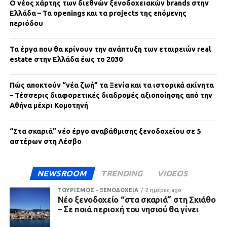
Ο νέος χάρτης των διεθνών ξενοδοχειακών brands στην
Ελλάδα – Τα openings και τα projects της επόμενης
περιόδου
Τα έργα που θα κρίνουν την ανάπτυξη των εταιρειών real
estate στην Ελλάδα έως το 2030
Πώς αποκτούν “νέα ζωή” τα Ξενία και τα ιστορικά ακίνητα
– Τέσσερις διαφορετικές διαδρομές αξιοποίησης από την
Αθήνα μέχρι Κομοτηνή
“Στα σκαριά” νέο έργο αναβάθμισης ξενοδοχείου σε 5
αστέρων στη Λέσβο
NEWSROOM
TRENDING
VIDEOS
ΤΟΥΡΙΣΜΟΣ - ΞΕΝΟΔΟΧΕΙΑ
2 ημέρες ago
Νέο ξενοδοχείο “στα σκαριά” στη Σκιάθο
– Σε ποιά περιοχή του νησιού θα γίνει