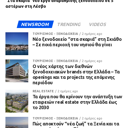
“Στα σκαριά” νέο έργο αναβάθμισης ξενοδοχείου σε 5
αστέρων στη Λέσβο
NEWSROOM
TRENDING
VIDEOS
ΤΟΥΡΙΣΜΟΣ - ΞΕΝΟΔΟΧΕΙΑ
2 ημέρες ago
Νέο ξενοδοχείο “στα σκαριά” στη Σκιάθο
– Σε ποιά περιοχή του νησιού θα γίνει
ΤΟΥΡΙΣΜΟΣ - ΞΕΝΟΔΟΧΕΙΑ
2 ημέρες ago
Ο νέος χάρτης των διεθνών
ξενοδοχειακών brands στην Ελλάδα – Τα
openings και τα projects της επόμενης
περιόδου
REAL ESTATE
2 ημέρες ago
Τα έργα που θα κρίνουν την ανάπτυξη των
εταιρειών real estate στην Ελλάδα έως
το 2030
ΤΟΥΡΙΣΜΟΣ - ΞΕΝΟΔΟΧΕΙΑ
2 ημέρες ago
Πώς αποκτούν “νέα ζωή” τα Ξενία και τα