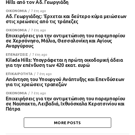
Hills από τον Αδ. Γεωργιάδη
ΟΙΚΟΝΟΜΙΑ
7 έτη ago
Αδ. Γεωργιάδης: Έρχεται και δεύτερο κύμα μειώσεων
στις χρεώσεις από τις τράπεζες
ΟΙΚΟΝΟΜΙΑ
7 έτη ago
Επιχειρήσεις για την αντιμετώπιση του παρεμπορίου
σε Χερσόνησο, Μάλια, Θεσσαλονίκη και Αγίους
Αναργύρους
ΕΠΕΝΔΥΣΕΙΣ
7 έτη ago
Kilada Hills: Υπογράφεται η πρώτη οικοδομική άδεια
για την επένδυση των 420 εκατ. ευρώ
ΕΠΙΚΑΙΡΟΤΗΤΑ
7 έτη ago
Απάντηση του Υπουργού Ανάπτυξης και Επενδύσεων
για τις χρεώσεις τραπεζών
ΟΙΚΟΝΟΜΙΑ
7 έτη ago
Επιχειρήσεις για την αντιμετώπιση του παρεμπορίου
σε Ναύπακτο, Λειβαδιά, Ιχθυόσκαλα Κερατσινίου και
Πάτρα
MORE POSTS