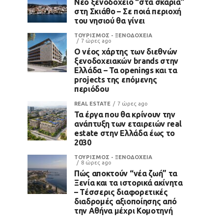
Νέο ξενοδοχείο “στα σκαριά”
στη Σκιάθο – Σε ποιά περιοχή
του νησιού θα γίνει
ΤΟΥΡΙΣΜΟΣ - ΞΕΝΟΔΟΧΕΙΑ
7 ώρες ago
Ο νέος χάρτης των διεθνών
ξενοδοχειακών brands στην
Ελλάδα – Τα openings και τα
projects της επόμενης
περιόδου
REAL ESTATE
7 ώρες ago
Τα έργα που θα κρίνουν την
ανάπτυξη των εταιρειών real
estate στην Ελλάδα έως το
2030
ΤΟΥΡΙΣΜΟΣ - ΞΕΝΟΔΟΧΕΙΑ
8 ώρες ago
Πώς αποκτούν “νέα ζωή” τα
Ξενία και τα ιστορικά ακίνητα
– Τέσσερις διαφορετικές
διαδρομές αξιοποίησης από
την Αθήνα μέχρι Κομοτηνή