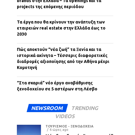
brands στην Ελλάδα – Τα openings και τα
projects της επόμενης περιόδου
Τα έργα που θα κρίνουν την ανάπτυξη των
εταιρειών real estate στην Ελλάδα έως το
2030
Πώς αποκτούν “νέα ζωή” τα Ξενία και τα
ιστορικά ακίνητα – Τέσσερις διαφορετικές
διαδρομές αξιοποίησης από την Αθήνα μέχρι
Κομοτηνή
“Στα σκαριά” νέο έργο αναβάθμισης
ξενοδοχείου σε 5 αστέρων στη Λέσβο
NEWSROOM
TRENDING
VIDEOS
ΤΟΥΡΙΣΜΟΣ - ΞΕΝΟΔΟΧΕΙΑ
6 ώρες ago