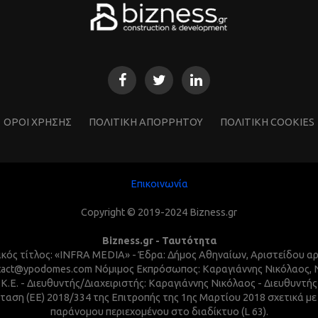
ΌΡΟΙ ΧΡΗΣΗΣ
ΠΟΛΙΤΙΚΗ ΑΠΟΡΡΗΤΟΥ
ΠΟΛΙΤΙΚΗ COOKIES
Επικοινωνία
Copyright © 2019-2024 Bizness.gr
Bizness.gr - Ταυτότητα
τικός τίτλος: «INFRA MEDIA» - Έδρα: Δήμος Αθηναίων, Αριστείδου α
 contact@ypodomes.com Νόμιμος Εκπρόσωπος: Καραγιάννης Νικόλαος,
I.K.E. - Διευθυντής/Διαχειριστής: Καραγιάννης Νικόλαος - Διευθυντ
ταση (ΕΕ) 2018/334 της Επιτροπής της 1ης Μαρτίου 2018 σχετικά μ
παράνομου περιεχομένου στο διαδίκτυο (L 63).