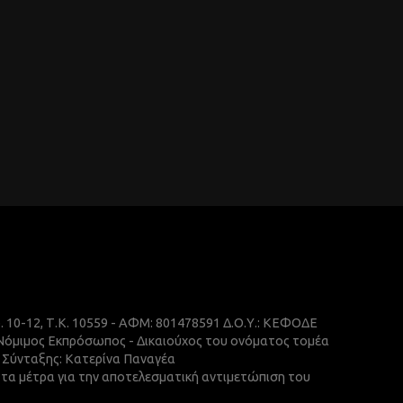
ρ. 10-12, Τ.Κ. 10559 - ΑΦΜ: 801478591 Δ.Ο.Υ.: ΚΕΦΟΔΕ
 Νόμιμος Εκπρόσωπος - Δικαιούχος του ονόματος τομέα
ής Σύνταξης: Κατερίνα Παναγέα
ε τα μέτρα για την αποτελεσματική αντιμετώπιση του