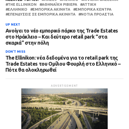
THE ELLINIKON
ΑΘΗΝΑΪΚΉ ΡΙΒΙΈΡΑ
ΑΤΤΙΚΗ
ΕΛΛΗΝΙΚΌ
ΕΜΠΟΡΙΚΆ ΑΚΊΝΗΤΑ
ΕΜΠΟΡΙΚΆ ΚΈΝΤΡΑ
ΕΠΕΝΔΎΣΕΙΣ ΣΕ ΕΜΠΟΡΙΚΆ ΑΚΊΝΗΤΑ
ΝΌΤΙΑ ΠΡΟΆΣΤΙΑ
UP NEXT
Ανοίγει το νέο εμπορικό πάρκο της Trade Estates
στο Ηράκλειο – Και δεύτερο retail park “στα
σκαριά” στην πόλη
DON'T MISS
The Ellinikon: νέα δεδομένα για το retail park της
Trade Estates του Ομίλου Φουρλή στο Ελληνικό –
Πότε θα ολοκληρωθεί
ADVERTISEMENT