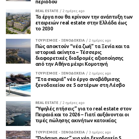
περιόδου
REAL ESTATE
2 ημέρες ago
Τα έργα που θα κρίνουν την ανάπτυξη των
εταιρειών real estate στην Ελλάδα έως
το 2030
ΤΟΥΡΙΣΜΟΣ - ΞΕΝΟΔΟΧΕΙΑ
2 ημέρες ago
Πώς αποκτούν “νέα ζωή” τα Ξενία και τα
ιστορικά ακίνητα – Τέσσερις
διαφορετικές διαδρομές αξιοποίησης
από την Αθήνα μέχρι Κομοτηνή
ΤΟΥΡΙΣΜΟΣ - ΞΕΝΟΔΟΧΕΙΑ
2 ημέρες ago
“Στα σκαριά” νέο έργο αναβάθμισης
ξενοδοχείου σε 5 αστέρων στη Λέσβο
REAL ESTATE
2 ημέρες ago
“Υψηλές πτήσεις” για το real estate στον
Πειραιά και το 2026 – Γιατί αυξάνονται οι
τιμές πώλησης ακινήτων κατοικίας
ΤΟΥΡΙΣΜΟΣ - ΞΕΝΟΔΟΧΕΙΑ
3 ημέρες ago
“Πράσινο φως” για νέο ξενοδοχείο 5