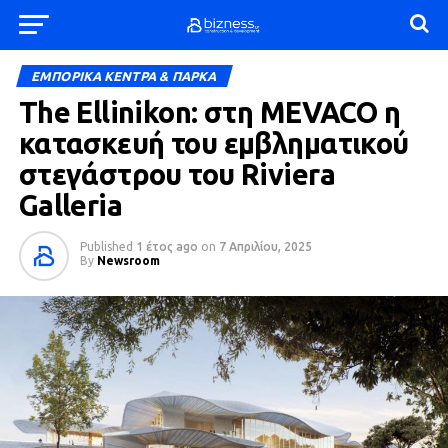
ΕΜΠΟΡΙΚΑ ΚΕΝΤΡΑ & ΠΑΡΚΑ
The Ellinikon: στη MEVACO η
κατασκευή του εμβληματικού
στεγάστρου του Riviera
Galleria
Published
1 έτος ago
on
7 Απριλίου, 2025
By
Newsroom