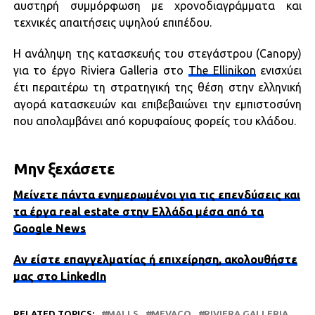
αυστηρή συμμόρφωση με χρονοδιαγράμματα και
τεχνικές απαιτήσεις υψηλού επιπέδου.
Η ανάληψη της κατασκευής του στεγάστρου (Canopy)
για το έργο Riviera Galleria στο
The Ellinikon
ενισχύει
έτι περαιτέρω τη στρατηγική της θέση στην ελληνική
αγορά κατασκευών και επιβεβαιώνει την εμπιστοσύνη
που απολαμβάνει από κορυφαίους φορείς του κλάδου.
Μην ξεχάσετε
Μείνετε πάντα ενημερωμένοι για τις επενδύσεις και
τα έργα real estate στην Ελλάδα μέσα από τα
Google News
Αν είστε επαγγελματίας ή επιχείρηση, ακολουθήστε
μας στο LinkedIn
RELATED TOPICS:
MALLS
MEVACO
RIVIERA GALLERIA