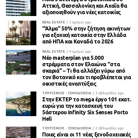
Αττική, Θεσσαλονίκη και Αχαΐα θα
αξιοποιηθούν για νέες κατοικίες
REAL ESTATE
3 ημέρες ago
“Άλμα” 50% στην ζήτηση ακινήτων
για εξοχική κατοικία στην Ελλάδα
από ΗΠΑ και Καναδά το 2026
REAL ESTATE
4 ημέρες ago
Νέο masterplan για 5.000
στρέμματα στον Ελαιώνα “στα
σκαριά” – Τι θα αλλάξει γύρω από
τον Βοτανικό και τι προβλέπεται για
οικιστικές αναπτύξεις
ΤΟΥΡΙΣΜΟΣ - ΞΕΝΟΔΟΧΕΙΑ
3 εβδομάδες ago
Στην ΕΚΤΕΡ το mega έργο 101 εκατ.
ευρώ για την κατασκευή του
5άστερου Infinity Six Senses Porto
Heli
ΤΟΥΡΙΣΜΟΣ - ΞΕΝΟΔΟΧΕΙΑ
2 εβδομάδες ago
Ποιες είναι οι 11 νέες ξενοδοχειακές