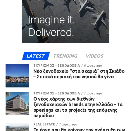
LATEST
TRENDING
VIDEOS
ΤΟΥΡΙΣΜΟΣ - ΞΕΝΟΔΟΧΕΙΑ
6 ώρες ago
Νέο ξενοδοχείο “στα σκαριά” στη Σκιάθο
– Σε ποιά περιοχή του νησιού θα γίνει
ΤΟΥΡΙΣΜΟΣ - ΞΕΝΟΔΟΧΕΙΑ
7 ώρες ago
Ο νέος χάρτης των διεθνών
ξενοδοχειακών brands στην Ελλάδα – Τα
openings και τα projects της επόμενης
περιόδου
REAL ESTATE
7 ώρες ago
Τα έργα που θα κρίνουν την ανάπτυξη των