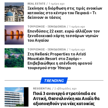
REAL ESTATE
1 ημέρα ago
Ξεκίνησε η διόρθωση στις τιμές ενοικίων
κατοικίας στο κέντρο του Πειραιά – Τι
δείχνουν οι τάσεις
ΤΟΥΡΙΣΜΟΣ - ΞΕΝΟΔΟΧΕΙΑ
1 ημέρα ago
Επενδύσεις 22 εκατ. ευρώ αλλάζουν τον
ξενοδοχειακό χάρτη τεσσάρων νησιών
του Αιγαίου
ΤΟΥΡΙΣΜΟΣ - ΞΕΝΟΔΟΧΕΙΑ
1 ημέρα ago
Στη Hellenic Properties το Aristi
Mountain Resort στο Ζαγόρι –
Επιβεβαιώθηκε η επένδυση ορεινού
τουρισμού στην Ήπειρο
TRENDING
RESIDENTIAL
2 εβδομάδες ago
Ποιά 3 ανενεργά στρατόπεδα σε
Αττική, Θεσσαλονίκη και Αχαΐα θα
αξιοποιηθούν για νέες κατοικίες