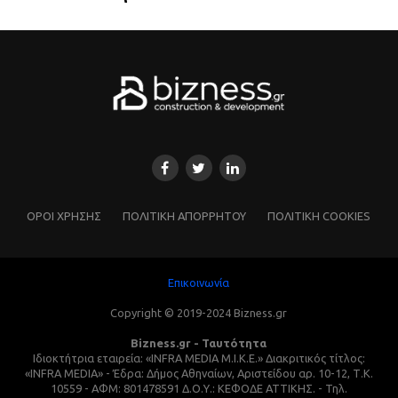
ΌΡΟΙ ΧΡΗΣΗΣ
ΠΟΛΙΤΙΚΗ ΑΠΟΡΡΗΤΟΥ
ΠΟΛΙΤΙΚΗ COOKIES
Επικοινωνία
Copyright © 2019-2024 Bizness.gr
Bizness.gr - Ταυτότητα
Ιδιοκτήτρια εταιρεία: «INFRA MEDIA M.I.K.E.» Διακριτικός τίτλος:
«INFRA MEDIA» - Έδρα: Δήμος Αθηναίων, Αριστείδου αρ. 10-12, Τ.Κ.
10559 - ΑΦΜ: 801478591 Δ.Ο.Υ.: ΚΕΦΟΔΕ ΑΤΤΙΚΗΣ. - Τηλ.