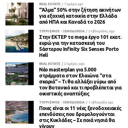
REAL ESTATE
1 ημέρα ago
“Άλμα” 50% στην ζήτηση ακινήτων
για εξοχική κατοικία στην Ελλάδα
από ΗΠΑ και Καναδά το 2026
ΤΟΥΡΙΣΜΟΣ - ΞΕΝΟΔΟΧΕΙΑ
2 εβδομάδες ago
Στην ΕΚΤΕΡ το mega έργο 101 εκατ.
ευρώ για την κατασκευή του
5άστερου Infinity Six Senses Porto
Heli
REAL ESTATE
2 ημέρες ago
Νέο masterplan για 5.000
στρέμματα στον Ελαιώνα “στα
σκαριά” – Τι θα αλλάξει γύρω από
τον Βοτανικό και τι προβλέπεται για
οικιστικές αναπτύξεις
ΤΟΥΡΙΣΜΟΣ - ΞΕΝΟΔΟΧΕΙΑ
1 εβδομάδα ago
Ποιες είναι οι 11 νέες ξενοδοχειακές
επενδύσεις που δρομολογούνται
στις Κυκλάδες – Σε ποιά νησιά θα
γίνουν