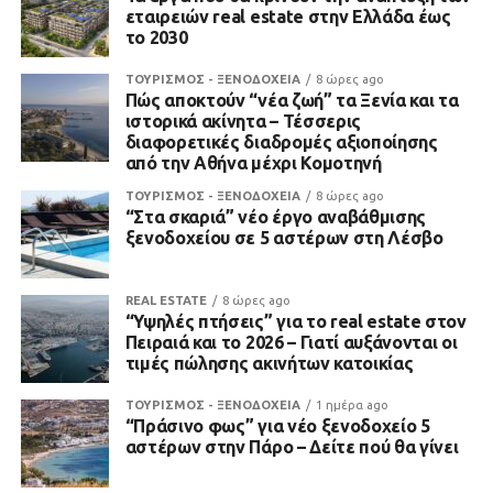
εταιρειών real estate στην Ελλάδα έως
το 2030
ΤΟΥΡΙΣΜΟΣ - ΞΕΝΟΔΟΧΕΙΑ
8 ώρες ago
Πώς αποκτούν “νέα ζωή” τα Ξενία και τα
ιστορικά ακίνητα – Τέσσερις
διαφορετικές διαδρομές αξιοποίησης
από την Αθήνα μέχρι Κομοτηνή
ΤΟΥΡΙΣΜΟΣ - ΞΕΝΟΔΟΧΕΙΑ
8 ώρες ago
“Στα σκαριά” νέο έργο αναβάθμισης
ξενοδοχείου σε 5 αστέρων στη Λέσβο
REAL ESTATE
8 ώρες ago
“Υψηλές πτήσεις” για το real estate στον
Πειραιά και το 2026 – Γιατί αυξάνονται οι
τιμές πώλησης ακινήτων κατοικίας
ΤΟΥΡΙΣΜΟΣ - ΞΕΝΟΔΟΧΕΙΑ
1 ημέρα ago
“Πράσινο φως” για νέο ξενοδοχείο 5
αστέρων στην Πάρο – Δείτε πού θα γίνει