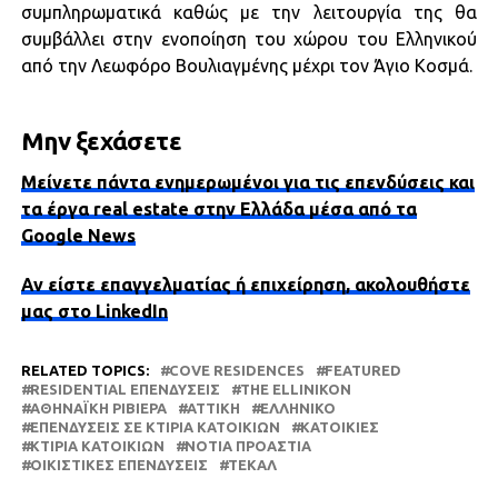
συμπληρωματικά καθώς με την λειτουργία της θα
συμβάλλει στην ενοποίηση του χώρου του Ελληνικού
από την Λεωφόρο Βουλιαγμένης μέχρι τον Άγιο Κοσμά.
Μην ξεχάσετε
Μείνετε πάντα ενημερωμένοι για τις επενδύσεις και
τα έργα real estate στην Ελλάδα μέσα από τα
Google News
Αν είστε επαγγελματίας ή επιχείρηση, ακολουθήστε
μας στο LinkedIn
RELATED TOPICS:
COVE RESIDENCES
FEATURED
RESIDENTIAL ΕΠΕΝΔΎΣΕΙΣ
THE ELLINIKON
ΑΘΗΝΑΪΚΉ ΡΙΒΙΈΡΑ
ΑΤΤΙΚΗ
ΕΛΛΗΝΙΚΌ
ΕΠΕΝΔΎΣΕΙΣ ΣΕ ΚΤΊΡΙΑ ΚΑΤΟΙΚΙΏΝ
ΚΑΤΟΙΚΊΕΣ
ΚΤΊΡΙΑ ΚΑΤΟΙΚΙΏΝ
ΝΌΤΙΑ ΠΡΟΆΣΤΙΑ
ΟΙΚΙΣΤΙΚΈΣ ΕΠΕΝΔΎΣΕΙΣ
ΤΕΚΑΛ