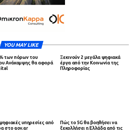
YOU MAY LIKE
% των πόρων του
Ξεκινούν 2 μεγάλα ψηφιακά
ου Ανάκαμψης θα αφορά
έργα από την Κοινωνία της
ital
Πληροφορίας
ψηφιακές υπηρεσίες από
Πώς το 5G θα βοηθήσει να
α στο gov.gr
ξεκολλήσει η Ελλάδα από τις