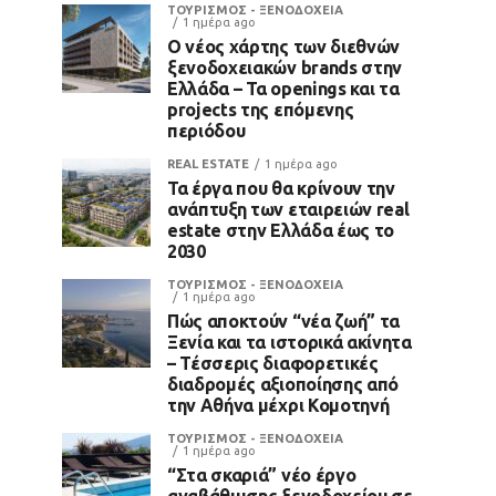
ΤΟΥΡΙΣΜΟΣ - ΞΕΝΟΔΟΧΕΙΑ
1 ημέρα ago
Ο νέος χάρτης των διεθνών
ξενοδοχειακών brands στην
Ελλάδα – Τα openings και τα
projects της επόμενης
περιόδου
REAL ESTATE
1 ημέρα ago
Τα έργα που θα κρίνουν την
ανάπτυξη των εταιρειών real
estate στην Ελλάδα έως το
2030
ΤΟΥΡΙΣΜΟΣ - ΞΕΝΟΔΟΧΕΙΑ
1 ημέρα ago
Πώς αποκτούν “νέα ζωή” τα
Ξενία και τα ιστορικά ακίνητα
– Τέσσερις διαφορετικές
διαδρομές αξιοποίησης από
την Αθήνα μέχρι Κομοτηνή
ΤΟΥΡΙΣΜΟΣ - ΞΕΝΟΔΟΧΕΙΑ
1 ημέρα ago
“Στα σκαριά” νέο έργο
αναβάθμισης ξενοδοχείου σε