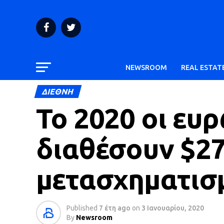
NEWSROOM
REAL ESTAT
ΔΙΕΘΝΗ
Το 2020 οι ευρ
διαθέσουν $27
μετασχηματισ
Published
7 έτη ago
on
3 Ιανουαρίου, 2020
By
Newsroom