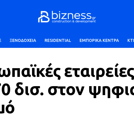
E
ΞΕΝΟΔΟΧΕΙΑ
RESIDENTIAL
ΕΜΠΟΡΙΚΑ ΚΕΝΤΡΑ
ΚΤ
ωπαϊκές εταιρείε
0 δισ. στον ψηφι
μό