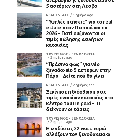
5 αστέρων στη Λέσβο
REAL ESTATE
1 ημέρα ago
“Υψηλές πτήσεις” για το real
estate στον Πειραιά και το
2026 – Γιατί αυξάνονται οι
τιμές πώλησης ακινήτων
κατοικίας
ΤΟΥΡΙΣΜΟΣ - ΞΕΝΟΔΟΧΕΙΑ
2 ημέρες ago
“Πράσινο φως” για νέο
ξενοδοχείο 5 αστέρων στην
Πάρο – Δείτε πού θα γίνει
REAL ESTATE
2 ημέρες ago
Ξεκίνησε η διόρθωση στις
τιμές ενοικίων κατοικίας στο
κέντρο του Πειραιά – Τι
δείχνουν οι τάσεις
ΤΟΥΡΙΣΜΟΣ - ΞΕΝΟΔΟΧΕΙΑ
2 ημέρες ago
Επενδύσεις 22 εκατ. ευρώ
αλλάζουν τον ξενοδοχειακό