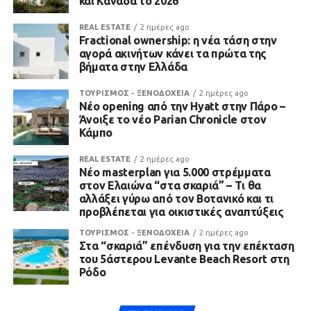
και Καναδά το 2026
REAL ESTATE
2 ημέρες ago
Fractional ownership: η νέα τάση στην
αγορά ακινήτων κάνει τα πρώτα της
βήματα στην Ελλάδα
ΤΟΥΡΙΣΜΟΣ - ΞΕΝΟΔΟΧΕΙΑ
2 ημέρες ago
Νέο opening από την Hyatt στην Πάρο –
Άνοιξε το νέο Parian Chronicle στον
Κάμπο
REAL ESTATE
2 ημέρες ago
Νέο masterplan για 5.000 στρέμματα
στον Ελαιώνα “στα σκαριά” – Τι θα
αλλάξει γύρω από τον Βοτανικό και τι
προβλέπεται για οικιστικές αναπτύξεις
ΤΟΥΡΙΣΜΟΣ - ΞΕΝΟΔΟΧΕΙΑ
2 ημέρες ago
Στα “σκαριά” επένδυση για την επέκταση
του 5άστερου Levante Beach Resort στη
Ρόδο