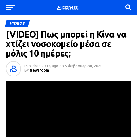
VIDEOS
[VIDEO] Πως μπορεί η Κίνα να
χτίζει νοσοκομείο μέσα σε
μόλις 10 ημέρες;
Published
7 έτη ago
on
5 Φεβρουαρίου, 2020
By
Newsroom