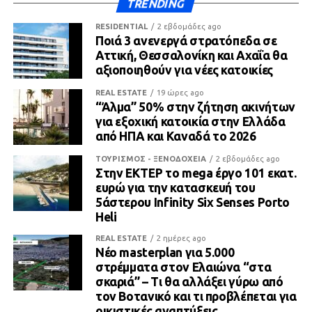
TRENDING
RESIDENTIAL
2 εβδομάδες ago
Ποιά 3 ανενεργά στρατόπεδα σε
Αττική, Θεσσαλονίκη και Αχαΐα θα
αξιοποιηθούν για νέες κατοικίες
REAL ESTATE
19 ώρες ago
“Άλμα” 50% στην ζήτηση ακινήτων
για εξοχική κατοικία στην Ελλάδα
από ΗΠΑ και Καναδά το 2026
ΤΟΥΡΙΣΜΟΣ - ΞΕΝΟΔΟΧΕΙΑ
2 εβδομάδες ago
Στην ΕΚΤΕΡ το mega έργο 101 εκατ.
ευρώ για την κατασκευή του
5άστερου Infinity Six Senses Porto
Heli
REAL ESTATE
2 ημέρες ago
Νέο masterplan για 5.000
στρέμματα στον Ελαιώνα “στα
σκαριά” – Τι θα αλλάξει γύρω από
τον Βοτανικό και τι προβλέπεται για
οικιστικές αναπτύξεις