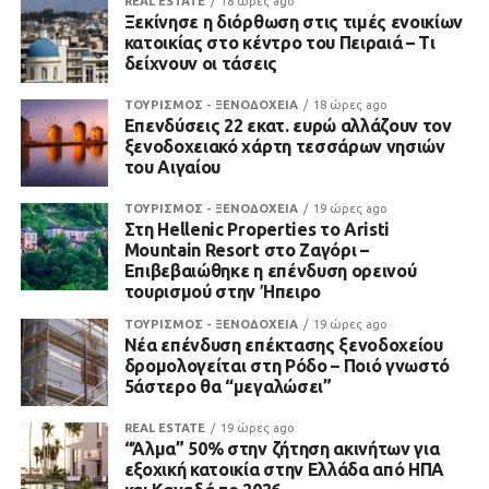
REAL ESTATE
18 ώρες ago
Ξεκίνησε η διόρθωση στις τιμές ενοικίων
κατοικίας στο κέντρο του Πειραιά – Τι
δείχνουν οι τάσεις
ΤΟΥΡΙΣΜΟΣ - ΞΕΝΟΔΟΧΕΙΑ
18 ώρες ago
Επενδύσεις 22 εκατ. ευρώ αλλάζουν τον
ξενοδοχειακό χάρτη τεσσάρων νησιών
του Αιγαίου
ΤΟΥΡΙΣΜΟΣ - ΞΕΝΟΔΟΧΕΙΑ
19 ώρες ago
Στη Hellenic Properties το Aristi
Mountain Resort στο Ζαγόρι –
Επιβεβαιώθηκε η επένδυση ορεινού
τουρισμού στην Ήπειρο
ΤΟΥΡΙΣΜΟΣ - ΞΕΝΟΔΟΧΕΙΑ
19 ώρες ago
Νέα επένδυση επέκτασης ξενοδοχείου
δρομολογείται στη Ρόδο – Ποιό γνωστό
5άστερο θα “μεγαλώσει”
REAL ESTATE
19 ώρες ago
“Άλμα” 50% στην ζήτηση ακινήτων για
εξοχική κατοικία στην Ελλάδα από ΗΠΑ