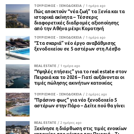
ΤΟΥΡΙΣΜΟΣ - ΞΕΝΟΔΟΧΕΙΑ
1 ημέρα ago
Πώς αποκτούν “νέα ζωή” τα Ξενία και τα
ιστορικά ακίνητα – Τέσσερις
διαφορετικές διαδρομές αξιοποίησης
από την Αθήνα μέχρι Κομοτηνή
ΤΟΥΡΙΣΜΟΣ - ΞΕΝΟΔΟΧΕΙΑ
1 ημέρα ago
“Στα σκαριά” νέο έργο αναβάθμισης
ξενοδοχείου σε 5 αστέρων στη Λέσβο
REAL ESTATE
1 ημέρα ago
“Υψηλές πτήσεις” για το real estate στον
Πειραιά και το 2026 – Γιατί αυξάνονται οι
τιμές πώλησης ακινήτων κατοικίας
ΤΟΥΡΙΣΜΟΣ - ΞΕΝΟΔΟΧΕΙΑ
2 ημέρες ago
“Πράσινο φως” για νέο ξενοδοχείο 5
αστέρων στην Πάρο – Δείτε πού θα γίνει
REAL ESTATE
2 ημέρες ago
Ξεκίνησε η διόρθωση στις τιμές ενοικίων