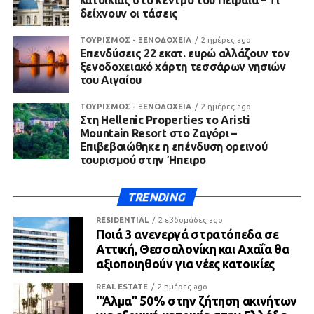
κατοικίας στο κέντρο του Πειραιά – Τι
δείχνουν οι τάσεις
ΤΟΥΡΙΣΜΟΣ - ΞΕΝΟΔΟΧΕΙΑ
2 ημέρες ago
Επενδύσεις 22 εκατ. ευρώ αλλάζουν τον
ξενοδοχειακό χάρτη τεσσάρων νησιών
του Αιγαίου
ΤΟΥΡΙΣΜΟΣ - ΞΕΝΟΔΟΧΕΙΑ
2 ημέρες ago
Στη Hellenic Properties το Aristi
Mountain Resort στο Ζαγόρι –
Επιβεβαιώθηκε η επένδυση ορεινού
τουρισμού στην Ήπειρο
TRENDING
RESIDENTIAL
2 εβδομάδες ago
Ποιά 3 ανενεργά στρατόπεδα σε
Αττική, Θεσσαλονίκη και Αχαΐα θα
αξιοποιηθούν για νέες κατοικίες
REAL ESTATE
2 ημέρες ago
“Άλμα” 50% στην ζήτηση ακινήτων