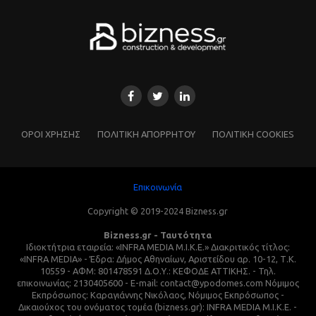
ΌΡΟΙ ΧΡΗΣΗΣ
ΠΟΛΙΤΙΚΗ ΑΠΟΡΡΗΤΟΥ
ΠΟΛΙΤΙΚΗ COOKIES
Επικοινωνία
Copyright © 2019-2024 Bizness.gr
Bizness.gr - Ταυτότητα
Ιδιοκτήτρια εταιρεία: «INFRA MEDIA M.I.K.E.» Διακριτικός τίτλος:
«INFRA MEDIA» - Έδρα: Δήμος Αθηναίων, Αριστείδου αρ. 10-12, Τ.Κ.
10559 - ΑΦΜ: 801478591 Δ.Ο.Υ.: ΚΕΦΟΔΕ ΑΤΤΙΚΗΣ. - Τηλ.
επικοινωνίας: 2130405600 - E-mail: contact@ypodomes.com Νόμιμος
Εκπρόσωπος: Καραγιάννης Νικόλαος, Νόμιμος Εκπρόσωπος -
Δικαιούχος του ονόματος τομέα (bizness.gr): INFRA MEDIA M.I.K.E. -