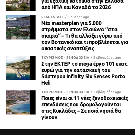
για εξοχική κατοικία στην Ελλάδα
από ΗΠΑ και Καναδά το 2026
REAL ESTATE
3 ημέρες ago
Νέο masterplan για 5.000
στρέμματα στον Ελαιώνα “στα
σκαριά” – Τι θα αλλάξει γύρω από
τον Βοτανικό και τι προβλέπεται για
οικιστικές αναπτύξεις
ΤΟΥΡΙΣΜΟΣ - ΞΕΝΟΔΟΧΕΙΑ
2 εβδομάδες ago
Στην ΕΚΤΕΡ το mega έργο 101 εκατ.
ευρώ για την κατασκευή του
5άστερου Infinity Six Senses Porto
Heli
ΤΟΥΡΙΣΜΟΣ - ΞΕΝΟΔΟΧΕΙΑ
2 εβδομάδες ago
Ποιες είναι οι 11 νέες ξενοδοχειακές
επενδύσεις που δρομολογούνται
στις Κυκλάδες – Σε ποιά νησιά θα
γίνουν