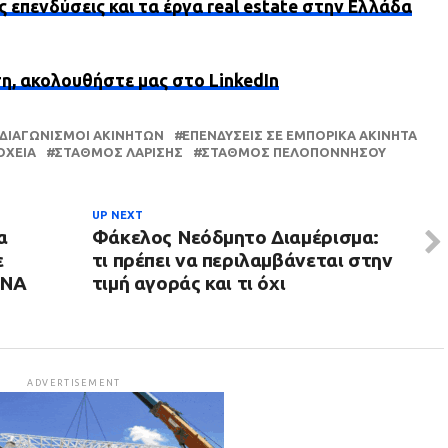
ς επενδύσεις και τα έργα real estate στην Ελλάδα
ση, ακολουθήστε μας στο LinkedIn
ΔΙΑΓΩΝΙΣΜΟΊ ΑΚΙΝΉΤΩΝ
ΕΠΕΝΔΎΣΕΙΣ ΣΕ ΕΜΠΟΡΙΚΆ ΑΚΊΝΗΤΑ
ΟΧΕΊΑ
ΣΤΑΘΜΌΣ ΛΑΡΊΣΗΣ
ΣΤΑΘΜΌΣ ΠΕΛΟΠΟΝΝΉΣΟΥ
UP NEXT
α
Φάκελος Νεόδμητο Διαμέρισμα:
ε
τι πρέπει να περιλαμβάνεται στην
DNA
τιμή αγοράς και τι όχι
ADVERTISEMENT