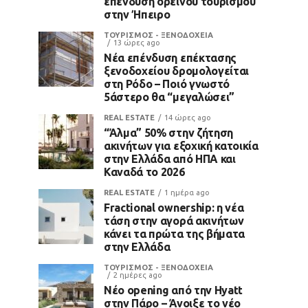
επένδυση ορεινού τουρισμού
στην Ήπειρο
ΤΟΥΡΙΣΜΟΣ - ΞΕΝΟΔΟΧΕΙΑ
13 ώρες ago
Νέα επένδυση επέκτασης
ξενοδοχείου δρομολογείται
στη Ρόδο – Ποιό γνωστό
5άστερο θα “μεγαλώσει”
REAL ESTATE
14 ώρες ago
“Άλμα” 50% στην ζήτηση
ακινήτων για εξοχική κατοικία
στην Ελλάδα από ΗΠΑ και
Καναδά το 2026
REAL ESTATE
1 ημέρα ago
Fractional ownership: η νέα
τάση στην αγορά ακινήτων
κάνει τα πρώτα της βήματα
στην Ελλάδα
ΤΟΥΡΙΣΜΟΣ - ΞΕΝΟΔΟΧΕΙΑ
2 ημέρες ago
Νέο opening από την Hyatt
στην Πάρο – Άνοιξε το νέο