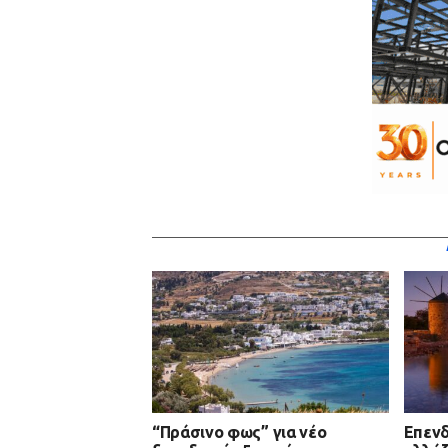
“Πράσινο φως” για νέο
Επενδ