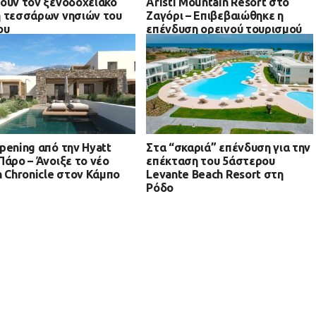
ουν τον ξενοδοχειακό
Aristi Mountain Resort στο
 τεσσάρων νησιών του
Ζαγόρι – Επιβεβαιώθηκε η
ου
επένδυση ορεινού τουρισμού
στην Ήπειρο
pening από την Hyatt
Στα “σκαριά” επένδυση για την
Πάρο – Άνοιξε το νέο
επέκταση του 5άστερου
n Chronicle στον Κάμπο
Levante Beach Resort στη
Ρόδο