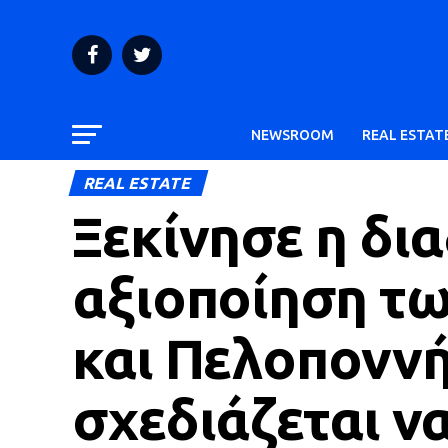
NEWSROOM
REAL ESTAT
REAL ESTATE
Ξεκίνησε η δια
αξιοποίηση τ
και Πελοπονν
σχεδιάζεται ν