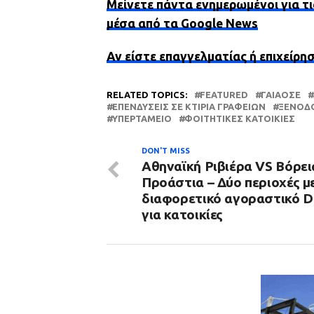
Μείνετε πάντα ενημερωμένοι για τι
μέσα από τα Google News
Αν είστε επαγγελματίας ή επιχείρη
RELATED TOPICS:
FEATURED
ΓΑΙΑΟΣΕ
ΕΠΕΝΔΎΣΕΙΣ ΣΕ ΚΤΊΡΙΑ ΓΡΑΦΕΊΩΝ
ΞΕΝΟΔ
ΥΠΕΡΤΑΜΕΊΟ
ΦΟΙΤΗΤΙΚΈΣ ΚΑΤΟΙΚΊΕΣ
DON'T MISS
Αθηναϊκή Ριβιέρα VS Βόρει
Προάστια – Δύο περιοχές μ
διαφορετικό αγοραστικό 
για κατοικίες