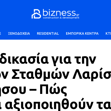
E
ΞΕΝΟΔΟΧΕΙΑ
RESIDENTIAL
ΕΜΠΟΡΙΚΑ ΚΕΝΤΡΑ
ΚΤ
δικασία για την
ων Σταθμών Λαρί
ήσου – Πώς
α αξιοποιηθούν τ