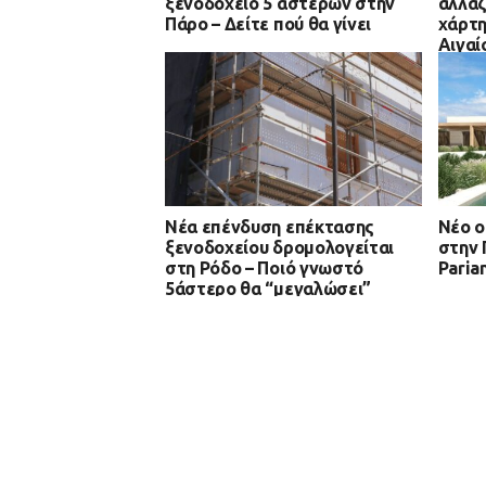
ξενοδοχείο 5 αστέρων στην
αλλάζ
Πάρο – Δείτε πού θα γίνει
χάρτη
Αιγαί
Νέα επένδυση επέκτασης
Νέο o
ξενοδοχείου δρομολογείται
στην 
στη Ρόδο – Ποιό γνωστό
Paria
5άστερο θα “μεγαλώσει”