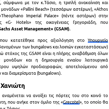
 σύμφωνα με τον κ.Τάσιο, η τριπλή ανακαίνιση και
μονάδων «Pallini Beach» (τεσσάρων αστέρων), «Athos
«Theophano Imperial Palace» (πέντε αστέρων) στην
ς «G- Hotels» της οικογένειας Γρηγοριάδη, που
achs Asset Management» (GSAM).
υ που κατατέθηκε προς αξιολόγηση στο
Υπουργείο
βανομένων των bungalows και λοιπών εγκαταστάσεων)
ενώ στόχος της GSAM είναι η πλήρης αναβάθμιση όλων
 μονάδων και η δημιουργία ενιαίου λειτουργικά
ετρου υψηλών προδιαγραφών, αποτελούμενου από
 και διαμερίσματα (bungalows).
 Χανιώτη
 αναμένεται να ανοίξει τις πόρτες του στο κοινό το
τη, που ανήκε στον όμιλο της «
Grecotel
», το οποίο θα
 ο κ.Τάσιος.