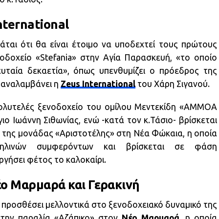
nternational
άται ότι θα είναι έτοιμο να υποδεχτεί τους πρώτους
οδοχείο «Stefania» στην Αγία Παρασκευή, «το οποίο
υταία δεκαετία», όπως υπενθυμίζει ο πρόεδρος της
υ αναλαμβάνει η
Zeus International
του Χάρη Σιγανού.
πολυτελές ξενοδοχείο του ομίλου Μεντεκίδη «AMMOA
γιο Ιωάννη Σιθωνίας, ενώ -κατά τον κ.Τάσιο- βρίσκεται
τ της μονάδας «Αριστοτέλης» στη Νέα Φώκαια, η οποία
αηλινών συμφερόντων και βρίσκεται σε φάση
ργήσει φέτος το καλοκαίρι.
Νέο Μαρμαρά και Γερακινή
 προσθέσει μελλοντικά στο ξενοδοχειακό δυναμικό της
στην παραλία «Αζάπικο» στον
Νέο Μαρμαρά
, η οποία