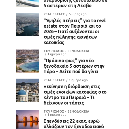
5 αστέρων στη Λέσβο
REAL ESTATE
5 ώρες ago
“Υψηλές πτήσεις” για το real
estate στον Πειραιά και το
2026 – Γιατί αυξάνονται οι
τιμές πώλησης ακινήτων
κατοικίας
ΤΟΥΡΙΣΜΟΣ - ΞΕΝΟΔΟΧΕΙΑ
1 ημέρα ago
“Πράσινο φως” για νέο
ξενοδοχείο 5 αστέρων στην
Πάρο – Δείτε πού θα γίνει
REAL ESTATE
1 ημέρα ago
Ξεκίνησε η διόρθωση στις
τιμές ενοικίων κατοικίας στο
κέντρο του Πειραιά – Τι
δείχνουν οι τάσεις
ΤΟΥΡΙΣΜΟΣ - ΞΕΝΟΔΟΧΕΙΑ
1 ημέρα ago
Επενδύσεις 22 εκατ. ευρώ
αλλάζουν τον ξενοδοχειακό