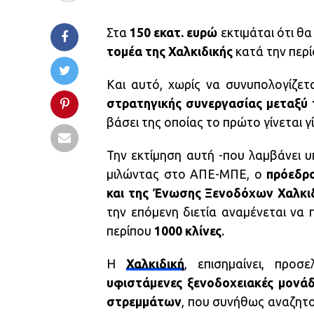
Στα
150 εκατ. ευρώ
εκτιμάται ότι θ
τομέα της Χαλκιδικής
κατά την περ
Και αυτό, χωρίς να συνυπολογίζετ
στρατηγικής συνεργασίας μεταξύ τ
βάσει της οποίας το πρώτο γίνεται γ
Την εκτίμηση αυτή -που λαμβάνει υ
μιλώντας στο ΑΠΕ-ΜΠΕ, ο
πρόεδρ
και της Ένωσης Ξενοδόχων Χαλκιδ
την επόμενη διετία αναμένεται να
περίπου
1000 κλίνες
.
Η
Χαλκιδική
, επισημαίνει, προσ
υφιστάμενες ξενοδοχειακές μονάδ
στρεμμάτων
, που συνήθως αναζητο