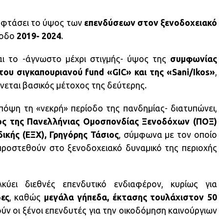
α φτάσει το ύψος των
επενδύσεων στον ξενοδοχειακό
ίοδο
2019- 2024
.
αι το -άγνωστο μέχρι στιγμής- ύψος της
συμφωνίας
ου σιγκαπουριανού fund «GIC» και της «Sani/Ikos»
,
ίνεται βασικός μέτοχος της δεύτερης.
πόψη τη «νεκρή» περίοδο της πανδημίας- διατυπώνει,
ος της Πανελλήνιας Ομοσπονδίας Ξενοδόχων (ΠΟΞ)
ικής (ΕΞΧ), Γρηγόρης Τάσιος
, σύμφωνα με τον οποίο
 προστεθούν στο ξενοδοχειακό δυναμικό της περιοχής
ελκύει διεθνές επενδυτικό ενδιαφέρον, κυρίως για
ες
, καθώς
μεγάλα γήπεδα, έκτασης τουλάχιστον 50
ύν οι ξένοι επενδυτές για την οικοδόμηση καινούργιων