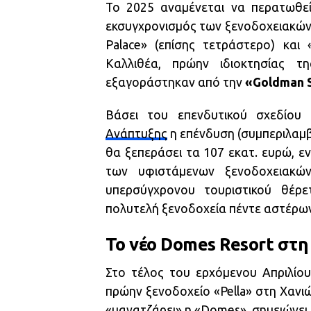
Το 2025 αναμένεται να περατωθεί,
εκσυγχρονισμός των ξενοδοχειακών 
Palace» (επίσης τετράστερο) και 
Καλλιθέα, πρώην ιδιοκτησίας τη
εξαγοράστηκαν από την
«Goldman S
Βάσει του επενδυτικού σχεδίο
Ανάπτυξης
η επένδυση (συμπεριλαμ
θα ξεπεράσει τα 107 εκατ. ευρώ, 
των υφιστάμενων ξενοδοχειακών
υπερσύγχρονου τουριστικού θέρ
πολυτελή ξενοδοχεία πέντε αστέρων
To νέο Domes Resort στη
Στο τέλος του ερχόμενου Απριλίου
πρώην ξενοδοχείο «Pella» στη Χανιώ
«μανατζάρει» η «
Domes
», σημειώνει