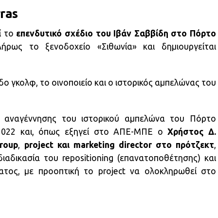
ras
ί το
επενδυτικό σχέδιο του Ιβάν Σαββίδη στο Πόρτο
λήρως το ξενοδοχείο «Σιθωνία» και δημιουργείται
 γκολφ, το οινοποιείο και ο ιστορικός αμπελώνας του
ης αναγέννησης του ιστορικού αμπελώνα του Πόρτο
2022 και, όπως εξηγεί στο ΑΠΕ-ΜΠΕ ο
Χρήστος Δ.
roup
,
project και marketing director στο πρότζεκτ
,
ιαδικασία του repositioning (επανατοποθέτησης) και
ατος, με προοπτική το project να ολοκληρωθεί στο