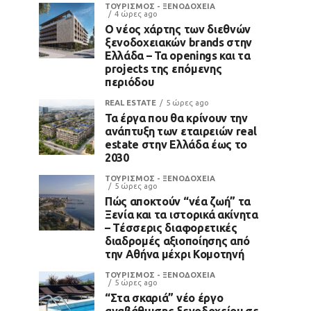
ΤΟΥΡΙΣΜΟΣ - ΞΕΝΟΔΟΧΕΙΑ
4 ώρες ago
Ο νέος χάρτης των διεθνών
ξενοδοχειακών brands στην
Ελλάδα – Τα openings και τα
projects της επόμενης
περιόδου
REAL ESTATE
5 ώρες ago
Τα έργα που θα κρίνουν την
ανάπτυξη των εταιρειών real
estate στην Ελλάδα έως το
2030
ΤΟΥΡΙΣΜΟΣ - ΞΕΝΟΔΟΧΕΙΑ
5 ώρες ago
Πώς αποκτούν “νέα ζωή” τα
Ξενία και τα ιστορικά ακίνητα
– Τέσσερις διαφορετικές
διαδρομές αξιοποίησης από
την Αθήνα μέχρι Κομοτηνή
ΤΟΥΡΙΣΜΟΣ - ΞΕΝΟΔΟΧΕΙΑ
5 ώρες ago
“Στα σκαριά” νέο έργο
αναβάθμισης ξενοδοχείου σε