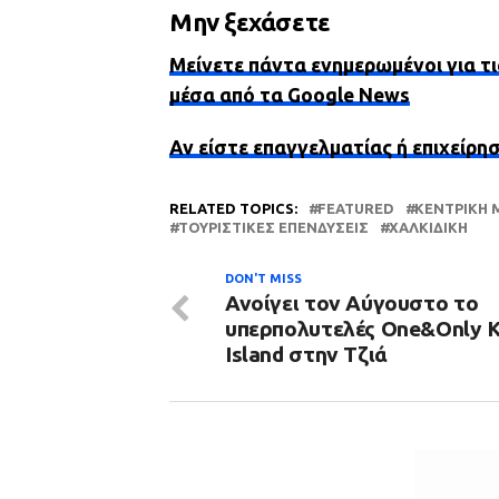
Μην ξεχάσετε
Μείνετε πάντα ενημερωμένοι για τι
μέσα από τα Google News
Αν είστε επαγγελματίας ή επιχείρη
RELATED TOPICS:
FEATURED
ΚΕΝΤΡΙΚΉ 
ΤΟΥΡΙΣΤΙΚΈΣ ΕΠΕΝΔΎΣΕΙΣ
ΧΑΛΚΙΔΙΚΉ
DON'T MISS
Ανοίγει τον Αύγουστο το
υπερπολυτελές One&Only 
Island στην Τζιά