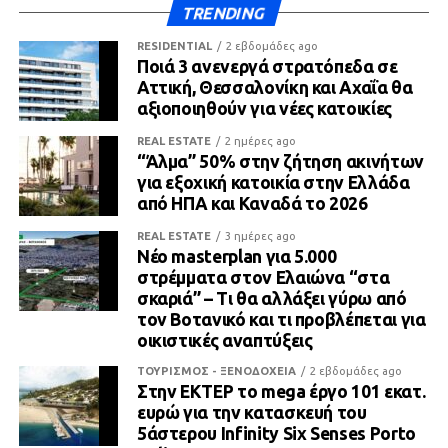
TRENDING
RESIDENTIAL
2 εβδομάδες ago
Ποιά 3 ανενεργά στρατόπεδα σε
Αττική, Θεσσαλονίκη και Αχαΐα θα
αξιοποιηθούν για νέες κατοικίες
REAL ESTATE
2 ημέρες ago
“Άλμα” 50% στην ζήτηση ακινήτων
για εξοχική κατοικία στην Ελλάδα
από ΗΠΑ και Καναδά το 2026
REAL ESTATE
3 ημέρες ago
Νέο masterplan για 5.000
στρέμματα στον Ελαιώνα “στα
σκαριά” – Τι θα αλλάξει γύρω από
τον Βοτανικό και τι προβλέπεται για
οικιστικές αναπτύξεις
ΤΟΥΡΙΣΜΟΣ - ΞΕΝΟΔΟΧΕΙΑ
2 εβδομάδες ago
Στην ΕΚΤΕΡ το mega έργο 101 εκατ.
ευρώ για την κατασκευή του
5άστερου Infinity Six Senses Porto