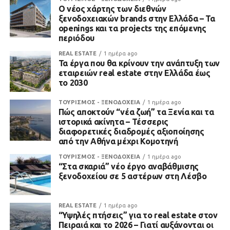
Ο νέος χάρτης των διεθνών
ξενοδοχειακών brands στην Ελλάδα – Τα
openings και τα projects της επόμενης
περιόδου
REAL ESTATE
1 ημέρα ago
Τα έργα που θα κρίνουν την ανάπτυξη των
εταιρειών real estate στην Ελλάδα έως
το 2030
ΤΟΥΡΙΣΜΟΣ - ΞΕΝΟΔΟΧΕΙΑ
1 ημέρα ago
Πώς αποκτούν “νέα ζωή” τα Ξενία και τα
ιστορικά ακίνητα – Τέσσερις
διαφορετικές διαδρομές αξιοποίησης
από την Αθήνα μέχρι Κομοτηνή
ΤΟΥΡΙΣΜΟΣ - ΞΕΝΟΔΟΧΕΙΑ
1 ημέρα ago
“Στα σκαριά” νέο έργο αναβάθμισης
ξενοδοχείου σε 5 αστέρων στη Λέσβο
REAL ESTATE
1 ημέρα ago
“Υψηλές πτήσεις” για το real estate στον
Πειραιά και το 2026 – Γιατί αυξάνονται οι