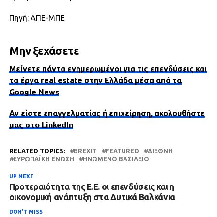
Πηγή: ΑΠΕ-ΜΠΕ
Μην ξεχάσετε
Μείνετε πάντα ενημερωμένοι για τις επενδύσεις και
τα έργα real estate στην Ελλάδα μέσα από τα
Google News
Αν είστε επαγγελματίας ή επιχείρηση, ακολουθήστε
μας στο LinkedIn
RELATED TOPICS:
BREXIT
FEATURED
ΔΙΕΘΝΉ
ΕΥΡΩΠΑΪΚΉ ΈΝΩΣΗ
ΗΝΩΜΈΝΟ ΒΑΣΊΛΕΙΟ
UP NEXT
Προτεραιότητα της Ε.Ε. οι επενδύσεις και η
οικονομική ανάπτυξη στα Δυτικά Βαλκάνια
DON'T MISS