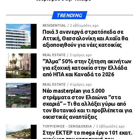
TRENDING
RESIDENTIAL
2 εβδομάδες ago
Ποιά 3 ανενεργά στρατόπεδα σε
Αττική, Θεσσαλονίκη και Αχαΐα θα
αξιοποιηθούν για νέες κατοικίες
REAL ESTATE
3 ημέρες ago
“Άλμα” 50% στην ζήτηση ακινήτων
για εξοχική κατοικία στην Ελλάδα
από ΗΠΑ και Καναδά το 2026
REAL ESTATE
4 ημέρες ago
Νέο masterplan για 5.000
στρέμματα στον Ελαιώνα “στα
σκαριά” – Τι θα αλλάξει γύρω από
τον Βοτανικό και τι προβλέπεται για
οικιστικές αναπτύξεις
ΤΟΥΡΙΣΜΟΣ - ΞΕΝΟΔΟΧΕΙΑ
3 εβδομάδες ago
Στην ΕΚΤΕΡ το mega έργο 101 εκατ.