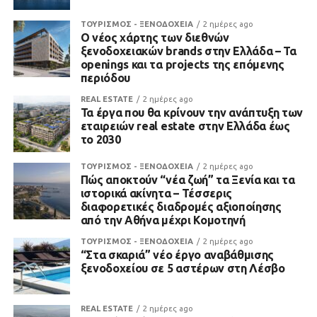
ΤΟΥΡΙΣΜΟΣ - ΞΕΝΟΔΟΧΕΙΑ
2 ημέρες ago
Ο νέος χάρτης των διεθνών
ξενοδοχειακών brands στην Ελλάδα – Τα
openings και τα projects της επόμενης
περιόδου
REAL ESTATE
2 ημέρες ago
Τα έργα που θα κρίνουν την ανάπτυξη των
εταιρειών real estate στην Ελλάδα έως
το 2030
ΤΟΥΡΙΣΜΟΣ - ΞΕΝΟΔΟΧΕΙΑ
2 ημέρες ago
Πώς αποκτούν “νέα ζωή” τα Ξενία και τα
ιστορικά ακίνητα – Τέσσερις
διαφορετικές διαδρομές αξιοποίησης
από την Αθήνα μέχρι Κομοτηνή
ΤΟΥΡΙΣΜΟΣ - ΞΕΝΟΔΟΧΕΙΑ
2 ημέρες ago
“Στα σκαριά” νέο έργο αναβάθμισης
ξενοδοχείου σε 5 αστέρων στη Λέσβο
REAL ESTATE
2 ημέρες ago