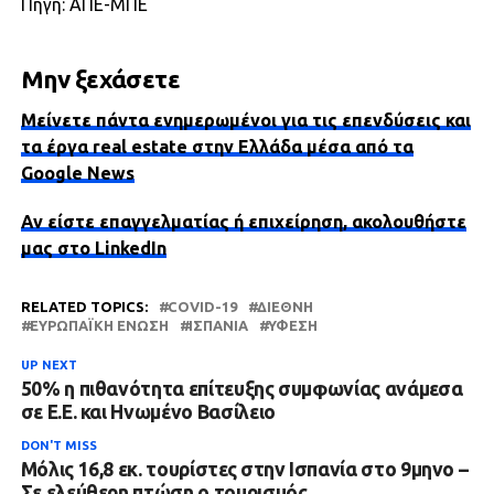
Πηγή: ΑΠΕ-ΜΠΕ
Μην ξεχάσετε
Μείνετε πάντα ενημερωμένοι για τις επενδύσεις και
τα έργα real estate στην Ελλάδα μέσα από τα
Google News
Αν είστε επαγγελματίας ή επιχείρηση, ακολουθήστε
μας στο LinkedIn
RELATED TOPICS:
COVID-19
ΔΙΕΘΝΉ
ΕΥΡΩΠΑΪΚΉ ΈΝΩΣΗ
ΙΣΠΑΝΊΑ
ΎΦΕΣΗ
UP NEXT
50% η πιθανότητα επίτευξης συμφωνίας ανάμεσα
σε Ε.Ε. και Ηνωμένο Βασίλειο
DON'T MISS
Μόλις 16,8 εκ. τουρίστες στην Ισπανία στο 9μηνο –
Σε ελεύθερη πτώση ο τουρισμός