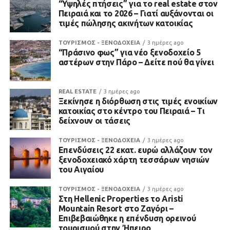
“Υψηλές πτήσεις” για το real estate στον
Πειραιά και το 2026 – Γιατί αυξάνονται οι
τιμές πώλησης ακινήτων κατοικίας
ΤΟΥΡΙΣΜΟΣ - ΞΕΝΟΔΟΧΕΙΑ
3 ημέρες ago
“Πράσινο φως” για νέο ξενοδοχείο 5
αστέρων στην Πάρο – Δείτε πού θα γίνει
REAL ESTATE
3 ημέρες ago
Ξεκίνησε η διόρθωση στις τιμές ενοικίων
κατοικίας στο κέντρο του Πειραιά – Τι
δείχνουν οι τάσεις
ΤΟΥΡΙΣΜΟΣ - ΞΕΝΟΔΟΧΕΙΑ
3 ημέρες ago
Επενδύσεις 22 εκατ. ευρώ αλλάζουν τον
ξενοδοχειακό χάρτη τεσσάρων νησιών
του Αιγαίου
ΤΟΥΡΙΣΜΟΣ - ΞΕΝΟΔΟΧΕΙΑ
3 ημέρες ago
Στη Hellenic Properties το Aristi
Mountain Resort στο Ζαγόρι –
Επιβεβαιώθηκε η επένδυση ορεινού
τουρισμού στην Ήπειρο