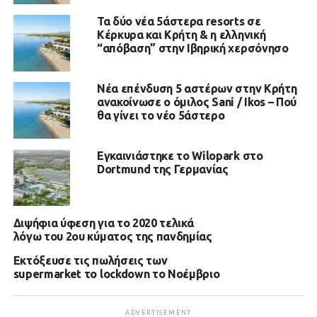
Τα δύο νέα 5άστερα resorts σε
Κέρκυρα και Κρήτη & η ελληνική
“απόβαση” στην Ιβηρική χερσόνησο
Νέα επένδυση 5 αστέρων στην Κρήτη
ανακοίνωσε ο όμιλος Sani / Ikos – Πού
θα γίνει το νέο 5άστερο
Εγκαινιάστηκε το Wilopark στο
Dortmund της Γερμανίας
Διψήφια ύφεση για το 2020 τελικά
λόγω του 2ου κύματος της πανδημίας
Εκτόξευσε τις πωλήσεις των
supermarket το lockdown το Νοέμβριο
ADVERTISEMENT