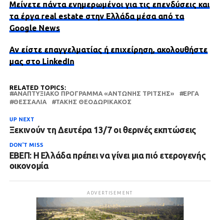
Μείνετε πάντα ενημερωμένοι για τις επενδύσεις και
τα έργα real estate στην Ελλάδα μέσα από τα
Google News
Αν είστε επαγγελματίας ή επιχείρηση, ακολουθήστε
μας στο LinkedIn
RELATED TOPICS:
ΑΝΑΠΤΥΞΙΑΚΌ ΠΡΌΓΡΑΜΜΑ «ΑΝΤΏΝΗΣ ΤΡΊΤΣΗΣ»
ΈΡΓΑ
ΘΕΣΣΑΛΙΑ
ΤΆΚΗΣ ΘΕΟΔΩΡΙΚΆΚΟΣ
UP NEXT
Ξεκινούν τη Δευτέρα 13/7 οι θερινές εκπτώσεις
DON'T MISS
ΕΒΕΠ: Η Ελλάδα πρέπει να γίνει μια πιό ετερογενής
οικονομία
ADVERTISEMENT