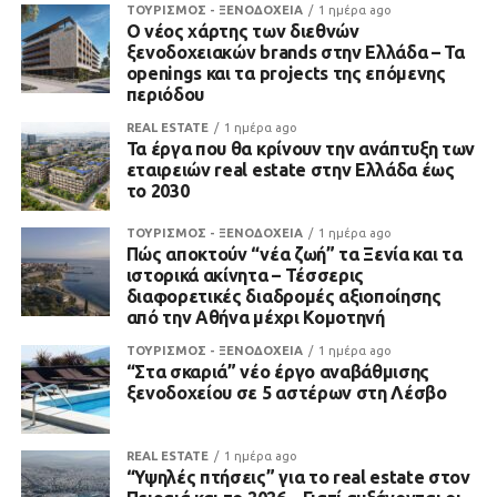
ΤΟΥΡΙΣΜΟΣ - ΞΕΝΟΔΟΧΕΙΑ
1 ημέρα ago
Ο νέος χάρτης των διεθνών
ξενοδοχειακών brands στην Ελλάδα – Τα
openings και τα projects της επόμενης
περιόδου
REAL ESTATE
1 ημέρα ago
Τα έργα που θα κρίνουν την ανάπτυξη των
εταιρειών real estate στην Ελλάδα έως
το 2030
ΤΟΥΡΙΣΜΟΣ - ΞΕΝΟΔΟΧΕΙΑ
1 ημέρα ago
Πώς αποκτούν “νέα ζωή” τα Ξενία και τα
ιστορικά ακίνητα – Τέσσερις
διαφορετικές διαδρομές αξιοποίησης
από την Αθήνα μέχρι Κομοτηνή
ΤΟΥΡΙΣΜΟΣ - ΞΕΝΟΔΟΧΕΙΑ
1 ημέρα ago
“Στα σκαριά” νέο έργο αναβάθμισης
ξενοδοχείου σε 5 αστέρων στη Λέσβο
REAL ESTATE
1 ημέρα ago
“Υψηλές πτήσεις” για το real estate στον