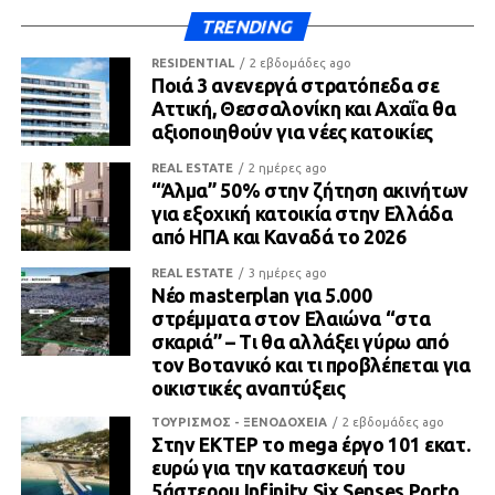
TRENDING
RESIDENTIAL
2 εβδομάδες ago
Ποιά 3 ανενεργά στρατόπεδα σε
Αττική, Θεσσαλονίκη και Αχαΐα θα
αξιοποιηθούν για νέες κατοικίες
REAL ESTATE
2 ημέρες ago
“Άλμα” 50% στην ζήτηση ακινήτων
για εξοχική κατοικία στην Ελλάδα
από ΗΠΑ και Καναδά το 2026
REAL ESTATE
3 ημέρες ago
Νέο masterplan για 5.000
στρέμματα στον Ελαιώνα “στα
σκαριά” – Τι θα αλλάξει γύρω από
τον Βοτανικό και τι προβλέπεται για
οικιστικές αναπτύξεις
ΤΟΥΡΙΣΜΟΣ - ΞΕΝΟΔΟΧΕΙΑ
2 εβδομάδες ago
Στην ΕΚΤΕΡ το mega έργο 101 εκατ.
ευρώ για την κατασκευή του
5άστερου Infinity Six Senses Porto