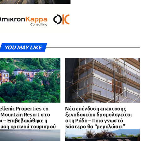
YOU MAY LIKE
ellenic Properties το
Νέα επένδυση επέκτασης
i Mountain Resort στο
ξενοδοχείου δρομολογείται
ι – Επιβεβαιώθηκε η
στη Ρόδο – Ποιό γνωστό
υση ορεινού τουρισμού
5άστερο θα “μεγαλώσει”
Ήπειρο