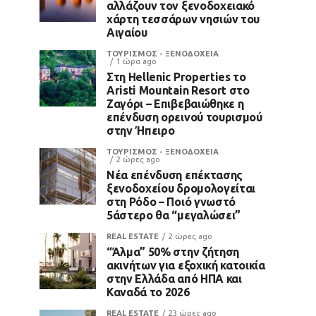
αλλάζουν τον ξενοδοχειακό
χάρτη τεσσάρων νησιών του
Αιγαίου
ΤΟΥΡΙΣΜΟΣ - ΞΕΝΟΔΟΧΕΙΑ
1 ώρα ago
Στη Hellenic Properties το
Aristi Mountain Resort στο
Ζαγόρι – Επιβεβαιώθηκε η
επένδυση ορεινού τουρισμού
στην Ήπειρο
ΤΟΥΡΙΣΜΟΣ - ΞΕΝΟΔΟΧΕΙΑ
2 ώρες ago
Νέα επένδυση επέκτασης
ξενοδοχείου δρομολογείται
στη Ρόδο – Ποιό γνωστό
5άστερο θα “μεγαλώσει”
REAL ESTATE
2 ώρες ago
“Άλμα” 50% στην ζήτηση
ακινήτων για εξοχική κατοικία
στην Ελλάδα από ΗΠΑ και
Καναδά το 2026
REAL ESTATE
23 ώρες ago