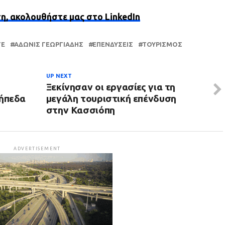
ση, ακολουθήστε μας στο LinkedIn
TE
ΆΔΩΝΙΣ ΓΕΩΡΓΙΆΔΗΣ
ΕΠΕΝΔΎΣΕΙΣ
ΤΟΥΡΙΣΜΌΣ
UP NEXT
Ξεκίνησαν οι εργασίες για τη
γήπεδα
μεγάλη τουριστική επένδυση
στην Κασσιόπη
ADVERTISEMENT