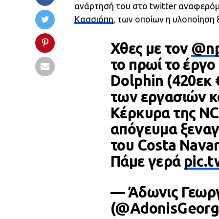
ανάρτησή του στο twitter αναφερόμε
Κασσιόπη
, των οποίων η υλοποίηση 
Χθες με τον
@np
το πρωί το έργο
Dolphin (420εκ 
των εργασιών κ
Κέρκυρα της NCH
απόγευμα ξεναγ
του Costa Navar
Πάμε γερά
pic.
— Άδωνις Γεωρ
(@AdonisGeorg