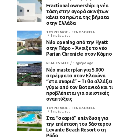
Fractional ownership: η νέα
τάση στην αγορά ακινήτων
κάνει τα πρώτα της βήματα
στην Ελλάδα
ΤΟΥΡΙΣΜΟΣ - ΞΕΝΟΔΟΧΕΙΑ
1 ημέρα ago
Νέο opening από την Hyatt
στην Πάρο – Άνοιξε το νέο
Parian Chronicle στον Κάμπο
REAL ESTATE
1 ημέρα ago
Νέο masterplan για 5.000
στρέμματα στον Ελαιώνα
“στα σκαριά” – Τι θα αλλάξει
γύρω από τον Βοτανικό και τι
προβλέπεται για οικιστικές
αναπτύξεις
ΤΟΥΡΙΣΜΟΣ - ΞΕΝΟΔΟΧΕΙΑ
1 ημέρα ago
Στα “σκαριά” επένδυση για
την επέκταση του 5άστερου
Levante Beach Resort στη
Ρόδο