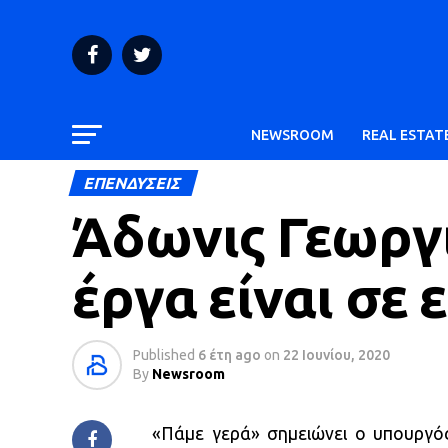
NEWSROOM
REAL ESTAT
ΕΠΕΝΔΥΣΕΙΣ
Άδωνις Γεωργι
έργα είναι σε 
Published
6 έτη ago
on
22 Ιουνίου, 2020
By
Newsroom
«Πάμε γερά» σημειώνει ο υπουργό