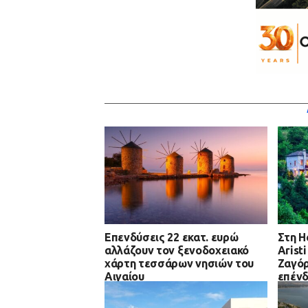
Επενδύσεις 22 εκατ. ευρώ
Στη H
αλλάζουν τον ξενοδοχειακό
Arist
χάρτη τεσσάρων νησιών του
Ζαγόρ
Αιγαίου
επένδ
στην 