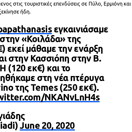
νος στις τουριστικές επενδύσεις σε Πύλο, Ερμιόνη και
ξεκίνησε ήδη.
apathanasis
εγκαινιάσαμε
 στην «Κοιλάδα» της
€) εκεί μάθαμε την ενάρξη
αι στην Κασσιόπη στην Β.
 (120 εκ€) και το
ηθήκαμε στη νέα πτέρυγα
ino της Temes (250 εκ€).
twitter.com/NKANvLnH4s
γιάδης
iadi)
June 20, 2020