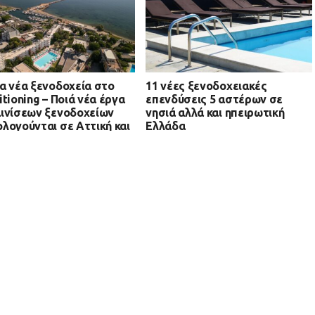
α νέα ξενοδοχεία στο
11 νέες ξενοδοχειακές
itioning – Ποιά νέα έργα
επενδύσεις 5 αστέρων σε
ινίσεων ξενοδοχείων
νησιά αλλά και ηπειρωτική
λογούνται σε Αττική και
Ελλάδα