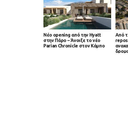
Νέο opening από την Hyatt
Από τ
στην Πάρο – Άνοιξε το νέο
repos
Parian Chronicle στον Κάμπο
ανακα
δρομο
νησιά