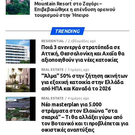
Mountain Resort στο Ζαγόρι –
Επιβεβαιώθηκε η επένδυση ορεινού
τουρισμού στην Ήπειρο
TRENDING
RESIDENTIAL
2 εβδομάδες ago
Ποιά 3 ανενεργά στρατόπεδα σε
Αττική, Θεσσαλονίκη και Αχαΐα θα
αξιοποιηθούν για νέες κατοικίες
REAL ESTATE
3 ημέρες ago
“Άλμα” 50% στην ζήτηση ακινήτων
για εξοχική κατοικία στην Ελλάδα
από ΗΠΑ και Καναδά το 2026
REAL ESTATE
4 ημέρες ago
Νέο masterplan για 5.000
στρέμματα στον Ελαιώνα “στα
σκαριά” – Τι θα αλλάξει γύρω από
τον Βοτανικό και τι προβλέπεται για
οικιστικές αναπτύξεις