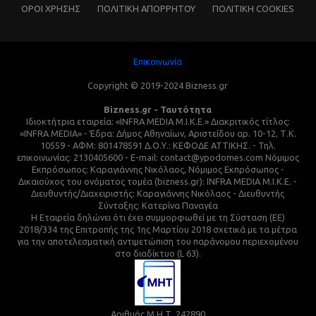
ΌΡΟΙ ΧΡΗΣΗΣ
ΠΟΛΙΤΙΚΗ ΑΠΟΡΡΗΤΟΥ
ΠΟΛΙΤΙΚΗ COOKIES
Επικοινωνία
Copyright © 2019-2024 Bizness.gr
Bizness.gr - Ταυτότητα
Ιδιοκτήτρια εταιρεία: «INFRA MEDIA M.I.K.E.» Διακριτικός τίτλος:
«INFRA MEDIA» - Έδρα: Δήμος Αθηναίων, Αριστείδου αρ. 10-12, Τ.Κ.
10559 - ΑΦΜ: 801478591 Δ.Ο.Υ.: ΚΕΦΟΔΕ ΑΤΤΙΚΗΣ. - Τηλ.
επικοινωνίας: 2130405600 - E-mail: contact@ypodomes.com Νόμιμος
Εκπρόσωπος: Καραγιάννης Νικόλαος, Νόμιμος Εκπρόσωπος -
Δικαιούχος του ονόματος τομέα (bizness.gr): INFRA MEDIA M.I.K.E. -
Διευθυντής/Διαχειριστής: Καραγιάννης Νικόλαος - Διευθυντής
Σύνταξης: Κατερίνα Παναγέα
Η Εταιρεία δηλώνει ότι έχει συμμορφωθεί με τη Σύσταση (ΕΕ)
2018/334 της Επιτροπής της 1ης Μαρτίου 2018 σχετικά με τα μέτρα
για την αποτελεσματική αντιμετώπιση του παράνομου περιεχομένου
στο διαδίκτυο (L 63).
Αριθμός Μ.Η.Τ. 242890