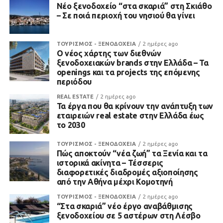
Νέο ξενοδοχείο “στα σκαριά” στη Σκιάθο
– Σε ποιά περιοχή του νησιού θα γίνει
ΤΟΥΡΙΣΜΟΣ - ΞΕΝΟΔΟΧΕΙΑ
2 ημέρες ago
Ο νέος χάρτης των διεθνών
ξενοδοχειακών brands στην Ελλάδα – Τα
openings και τα projects της επόμενης
περιόδου
REAL ESTATE
2 ημέρες ago
Τα έργα που θα κρίνουν την ανάπτυξη των
εταιρειών real estate στην Ελλάδα έως
το 2030
ΤΟΥΡΙΣΜΟΣ - ΞΕΝΟΔΟΧΕΙΑ
2 ημέρες ago
Πώς αποκτούν “νέα ζωή” τα Ξενία και τα
ιστορικά ακίνητα – Τέσσερις
διαφορετικές διαδρομές αξιοποίησης
από την Αθήνα μέχρι Κομοτηνή
ΤΟΥΡΙΣΜΟΣ - ΞΕΝΟΔΟΧΕΙΑ
2 ημέρες ago
“Στα σκαριά” νέο έργο αναβάθμισης
ξενοδοχείου σε 5 αστέρων στη Λέσβο