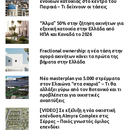
ενοικίων κατοικίας στο κέντρο του
Πειραιά – Τι δείχνουν οι τάσεις
“Άλμα” 50% στην ζήτηση ακινήτων για
εξοχική κατοικία στην Ελλάδα από
ΗΠΑ και Καναδά το 2026
Fractional ownership: η νέα τάση στην
αγορά ακινήτων κάνει τα πρώτα της
βήματα στην Ελλάδα
Νέο masterplan για 5.000 στρέμματα
στον Ελαιώνα “στα σκαριά” – Τι θα
αλλάξει γύρω από τον Βοτανικό και τι
προβλέπεται για οικιστικές
αναπτύξεις
[VIDEO] Σε εξέλιξη η νέα οικιστική
επένδυση Almyra Complex στις
Σέρρες – Ποιός γνωστός όμιλος
επενδύει