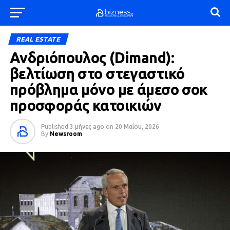
REAL ESTATE
Ανδριόπουλος (Dimand):
βελτίωση στο στεγαστικό
πρόβλημα μόνο με άμεσο σοκ
προσφοράς κατοικιών
Published
3 μήνες ago
on
20 Μαΐου, 2026
By
Newsroom