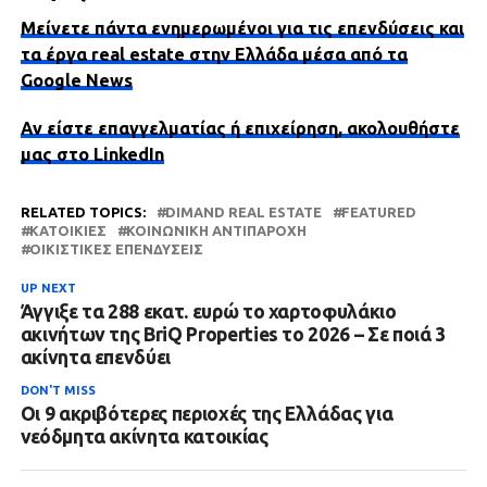
Μείνετε πάντα ενημερωμένοι για τις επενδύσεις και
τα έργα real estate στην Ελλάδα μέσα από τα
Google News
Αν είστε επαγγελματίας ή επιχείρηση, ακολουθήστε
μας στο LinkedIn
RELATED TOPICS:
DIMAND REAL ESTATE
FEATURED
ΚΑΤΟΙΚΊΕΣ
ΚΟΙΝΩΝΙΚΉ ΑΝΤΙΠΑΡΟΧΉ
ΟΙΚΙΣΤΙΚΈΣ ΕΠΕΝΔΎΣΕΙΣ
UP NEXT
Άγγιξε τα 288 εκατ. ευρώ το χαρτοφυλάκιο
ακινήτων της BriQ Properties το 2026 – Σε ποιά 3
ακίνητα επενδύει
DON'T MISS
Οι 9 ακριβότερες περιοχές της Ελλάδας για
νεόδμητα ακίνητα κατοικίας