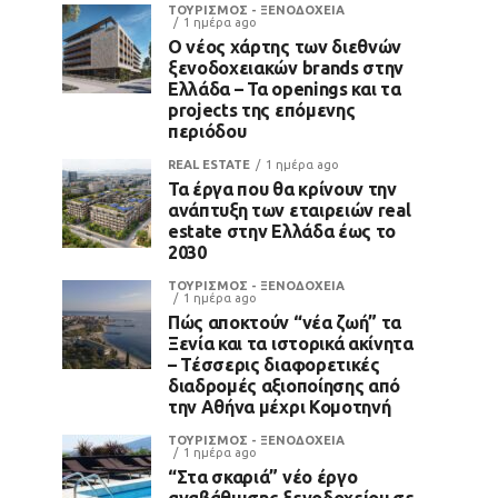
ΤΟΥΡΙΣΜΟΣ - ΞΕΝΟΔΟΧΕΙΑ
1 ημέρα ago
Ο νέος χάρτης των διεθνών
ξενοδοχειακών brands στην
Ελλάδα – Τα openings και τα
projects της επόμενης
περιόδου
REAL ESTATE
1 ημέρα ago
Τα έργα που θα κρίνουν την
ανάπτυξη των εταιρειών real
estate στην Ελλάδα έως το
2030
ΤΟΥΡΙΣΜΟΣ - ΞΕΝΟΔΟΧΕΙΑ
1 ημέρα ago
Πώς αποκτούν “νέα ζωή” τα
Ξενία και τα ιστορικά ακίνητα
– Τέσσερις διαφορετικές
διαδρομές αξιοποίησης από
την Αθήνα μέχρι Κομοτηνή
ΤΟΥΡΙΣΜΟΣ - ΞΕΝΟΔΟΧΕΙΑ
1 ημέρα ago
“Στα σκαριά” νέο έργο
αναβάθμισης ξενοδοχείου σε