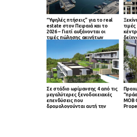
“Υψηλές πτήσεις” για το real
Ξεκίν
estate στον Πειραιά και το
τιμές
2026 – Γιατί αυξάνονται οι
κέντρ
τιμές πώλησης ακινήτων
δείχν
κατοικίας
Σε στάδιο ωρίμανσης 4 από τις
Προχω
μεγαλύτερες ξενοδοχειακές
“πράσ
επενδύσεις που
MOB O
δρομολογούνται αυτή την
Prope
περίοδο σε όλη την Ελλάδα