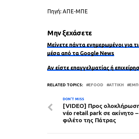
Πηγή: ΑΠΕ-ΜΠΕ
Μην ξεχάσετε
Μείνετε πάντα ενημερωμένοι για τι
μέσα από τα Google News
Αν είστε επαγγελματίας ή επιχείρη
RELATED TOPICS:
EFOOD
ΑΤΤΙΚΗ
ΕΜΠ
DON'T MISS
[VIDEO] Προς ολοκλήρωση
νέο retail park σε ακίνητο –
φιλέτο της Πάτρας