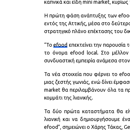
καπνικά και είδη mini market, κυρίως
Η πρώτη φάση ανάπτυξης των efood
εντός της Αττικής, μέσα στο δεύτερ
στρατηγικό πλάνο επέκτασης του δι
“To
efood
επεκτείνει την παρουσία τ
το όνομα efood local. Στο μέλλο
συνδυαστική εμπειρία ανάμεσα στον 
Τα νέα στοιχεία που φέρνει το efoo
μιας ζεστής γωνιάς, ενώ δίνει έμφα
market θα περιλαμβάνουν όλα τα π
κομμάτι της λιανικής.
Τα δύο πρώτα καταστήματα θα είν
λιανική και να δημιουργήσουμε έν
efood”, σημειώνει ο Χάρης Τάκας, Ge