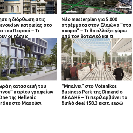
ησε η διόρθωση στις
Νέο masterplan για 5.000
 ενοικίων κατοικίας στο
στρέμματα στον Ελαιώνα “στα
ο του Πειραιά – Τι
σκαριά” – Τι θα αλλάξει γύρω
ουν οι τάσεις
από τον Βοτανικό και τι
προβλέπεται για οικιστικές
αναπτύξεις
ρά η κατασκευή του
“Μπαίνει” στο Votanikos
ινου” κτιρίου γραφείων
Business Park της Dimand ο
ne της Hellenic
ΔΕΔΔΗΕ – Τι περιλαμβάνει το
rties στο Μαρούσι
διπλό deal 158,3 εκατ. ευρώ