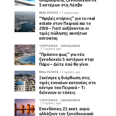
5 αστέρων στη Λέσβο
REAL ESTATE
1 ημέρα ago
“Υψηλές πτήσεις” για το real
estate στον Πειραιά και το
2026 – Γιατί αυξάνονται οι
τιμές πώλησης ακινήτων
κατοικίας
ΤΟΥΡΙΣΜΟΣ - ΞΕΝΟΔΟΧΕΙΑ
2 ημέρες ago
“Πράσινο φως” για νέο
ξενοδοχείο 5 αστέρων στην
Πάρο – Δείτε πού θα γίνει
REAL ESTATE
2 ημέρες ago
Ξεκίνησε η διόρθωση στις
τιμές ενοικίων κατοικίας στο
κέντρο του Πειραιά – Τι
δείχνουν οι τάσεις
ΤΟΥΡΙΣΜΟΣ - ΞΕΝΟΔΟΧΕΙΑ
2 ημέρες ago
Επενδύσεις 22 εκατ. ευρώ
αλλάζουν τον ξενοδοχειακό