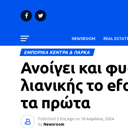
NEWSROOM
REAL ESTAT
ΕΜΠΟΡΙΚΑ ΚΕΝΤΡΑ & ΠΑΡΚΑ
Ανοίγει και φ
λιανικής το e
τα πρώτα
Published
2 έτη ago
on
10 Απριλίου, 2024
By
Newsroom