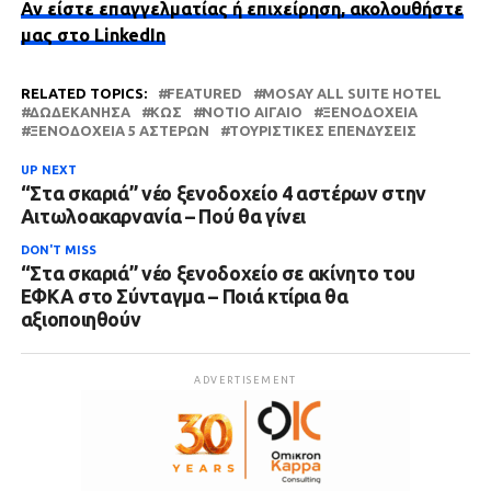
Αν είστε επαγγελματίας ή επιχείρηση, ακολουθήστε
μας στο LinkedIn
RELATED TOPICS:
FEATURED
MOSAY ALL SUITE HOTEL
ΔΩΔΕΚΆΝΗΣΑ
ΚΩΣ
ΝΌΤΙΟ ΑΙΓΑΊΟ
ΞΕΝΟΔΟΧΕΊΑ
ΞΕΝΟΔΟΧΕΊΑ 5 ΑΣΤΈΡΩΝ
ΤΟΥΡΙΣΤΙΚΈΣ ΕΠΕΝΔΎΣΕΙΣ
UP NEXT
“Στα σκαριά” νέο ξενοδοχείο 4 αστέρων στην
Αιτωλοακαρνανία – Πού θα γίνει
DON'T MISS
“Στα σκαριά” νέο ξενοδοχείο σε ακίνητο του
ΕΦΚΑ στο Σύνταγμα – Ποιά κτίρια θα
αξιοποιηθούν
ADVERTISEMENT