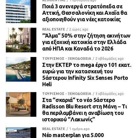
RESIDENTIAL
1 εβδομάδα ago
Ποιά 3 ανενεργά στρατόπεδα σε
Αττική, Θεσσαλονίκη και Αχαΐα θα
αξιοποιηθούν για νέες κατοικίες
REAL ESTATE
2 ώρες ago
“Άλμα” 50% στην ζήτηση ακινήτων
για εξοχική κατοικία στην Ελλάδα
από ΗΠΑ και Καναδά το 2026
ΤΟΥΡΙΣΜΟΣ - ΞΕΝΟΔΟΧΕΙΑ
2 εβδομάδες ago
Στην ΕΚΤΕΡ το mega έργο 101 εκατ.
ευρώ για την κατασκευή του
5άστερου Infinity Six Senses Porto
Heli
ΤΟΥΡΙΣΜΟΣ - ΞΕΝΟΔΟΧΕΙΑ
3 εβδομάδες ago
Στα “σκαριά” το νέο 5άστερο
Radisson Blu Resort στη Μάνη – Τι
θα περιλαμβάνει η αναβίωση του
ιστορικού “Λακωνίς”
REAL ESTATE
1 ημέρα ago
Νέο masterplan για 5.000