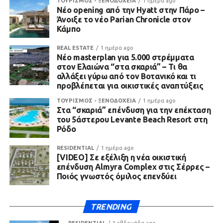
ΤΟΥΡΙΣΜΟΣ - ΞΕΝΟΔΟΧΕΙΑ
1 ημέρα ago
Νέο opening από την Hyatt στην Πάρο –
Άνοιξε το νέο Parian Chronicle στον
Κάμπο
REAL ESTATE
1 ημέρα ago
Νέο masterplan για 5.000 στρέμματα
στον Ελαιώνα “στα σκαριά” – Τι θα
αλλάξει γύρω από τον Βοτανικό και τι
προβλέπεται για οικιστικές αναπτύξεις
ΤΟΥΡΙΣΜΟΣ - ΞΕΝΟΔΟΧΕΙΑ
1 ημέρα ago
Στα “σκαριά” επένδυση για την επέκταση
του 5άστερου Levante Beach Resort στη
Ρόδο
RESIDENTIAL
1 ημέρα ago
[VIDEO] Σε εξέλιξη η νέα οικιστική
επένδυση Almyra Complex στις Σέρρες –
Ποιός γνωστός όμιλος επενδύει
TRENDING