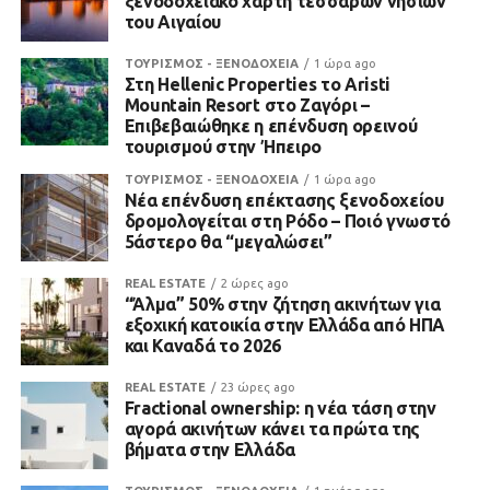
ξενοδοχειακό χάρτη τεσσάρων νησιών
του Αιγαίου
ΤΟΥΡΙΣΜΟΣ - ΞΕΝΟΔΟΧΕΙΑ
1 ώρα ago
Στη Hellenic Properties το Aristi
Mountain Resort στο Ζαγόρι –
Επιβεβαιώθηκε η επένδυση ορεινού
τουρισμού στην Ήπειρο
ΤΟΥΡΙΣΜΟΣ - ΞΕΝΟΔΟΧΕΙΑ
1 ώρα ago
Νέα επένδυση επέκτασης ξενοδοχείου
δρομολογείται στη Ρόδο – Ποιό γνωστό
5άστερο θα “μεγαλώσει”
REAL ESTATE
2 ώρες ago
“Άλμα” 50% στην ζήτηση ακινήτων για
εξοχική κατοικία στην Ελλάδα από ΗΠΑ
και Καναδά το 2026
REAL ESTATE
23 ώρες ago
Fractional ownership: η νέα τάση στην
αγορά ακινήτων κάνει τα πρώτα της
βήματα στην Ελλάδα