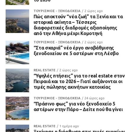
ΤΟΥΡΙΣΜΟΣ - ΞΕΝΟΔΟΧΕΙΑ
2 ώρες ago
Πώς αποκτούν “νέα ζωή” τα Ξενία και τα
ιστορικά ακίνητα – Τέσσερις
διαφορετικές διαδρομές αξιοποίησης
από την Αθήνα μέχρι Κομοτηνή
ΤΟΥΡΙΣΜΟΣ - ΞΕΝΟΔΟΧΕΙΑ
2 ώρες ago
“Στα σκαριά” νέο έργο αναβάθμισης
ξενοδοχείου σε 5 αστέρων στη Λέσβο
REAL ESTATE
2 ώρες ago
“Υψηλές πτήσεις” για το real estate στον
Πειραιά και το 2026 – Γιατί αυξάνονται οι
τιμές πώλησης ακινήτων κατοικίας
ΤΟΥΡΙΣΜΟΣ - ΞΕΝΟΔΟΧΕΙΑ
24 ώρες ago
“Πράσινο φως” για νέο ξενοδοχείο 5
αστέρων στην Πάρο – Δείτε πού θα γίνει
REAL ESTATE
1 ημέρα ago
Ξεκίνησε η διόρθωση στις τιμές ενοικίων