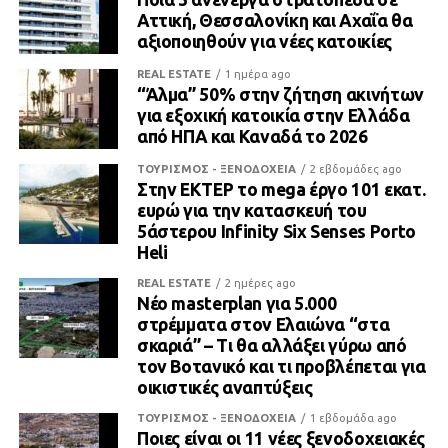
Αττική, Θεσσαλονίκη και Αχαΐα θα
αξιοποιηθούν για νέες κατοικίες
REAL ESTATE
1 ημέρα ago
“Άλμα” 50% στην ζήτηση ακινήτων
για εξοχική κατοικία στην Ελλάδα
από ΗΠΑ και Καναδά το 2026
ΤΟΥΡΙΣΜΟΣ - ΞΕΝΟΔΟΧΕΙΑ
2 εβδομάδες ago
Στην ΕΚΤΕΡ το mega έργο 101 εκατ.
ευρώ για την κατασκευή του
5άστερου Infinity Six Senses Porto
Heli
REAL ESTATE
2 ημέρες ago
Νέο masterplan για 5.000
στρέμματα στον Ελαιώνα “στα
σκαριά” – Τι θα αλλάξει γύρω από
τον Βοτανικό και τι προβλέπεται για
οικιστικές αναπτύξεις
ΤΟΥΡΙΣΜΟΣ - ΞΕΝΟΔΟΧΕΙΑ
1 εβδομάδα ago
Ποιες είναι οι 11 νέες ξενοδοχειακές