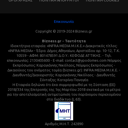
ΌΡΟΙ ΧΡΗΣΗΣ
ΠΟΛΙΤΙΚΗ ΑΠΟΡΡΗΤΟΥ
ΠΟΛΙΤΙΚΗ COOKIES
Επικοινωνία
Copyright © 2019-2024 Bizness.gr
Bizness.gr - Ταυτότητα
Ιδιοκτήτρια εταιρεία: «INFRA MEDIA M.I.K.E.» Διακριτικός τίτλος:
«INFRA MEDIA» - Έδρα: Δήμος Αθηναίων, Αριστείδου αρ. 10-12, Τ.Κ.
10559 - ΑΦΜ: 801478591 Δ.Ο.Υ.: ΚΕΦΟΔΕ ΑΤΤΙΚΗΣ. - Τηλ.
επικοινωνίας: 2130405600 - E-mail: contact@ypodomes.com Νόμιμος
Εκπρόσωπος: Καραγιάννης Νικόλαος, Νόμιμος Εκπρόσωπος -
Δικαιούχος του ονόματος τομέα (bizness.gr): INFRA MEDIA M.I.K.E. -
Διευθυντής/Διαχειριστής: Καραγιάννης Νικόλαος - Διευθυντής
Σύνταξης: Κατερίνα Παναγέα
Η Εταιρεία δηλώνει ότι έχει συμμορφωθεί με τη Σύσταση (ΕΕ)
2018/334 της Επιτροπής της 1ης Μαρτίου 2018 σχετικά με τα μέτρα
για την αποτελεσματική αντιμετώπιση του παράνομου περιεχομένου
στο διαδίκτυο (L 63).
Αριθμός Μ.Η.Τ. 242890