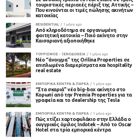
τουριστικές περιοχές πέριξ της Αττικής –
Που κινούνται οι τιμές πώλησης ακινήτων
κατοικίας
RESIDENTIAL
1 μήνα ago
Από κληροδότημα σε οργανωμένη
φοιτητική κατοικία – Ποιό ακίνητο στην
Καισαριανή αξιοποιήθηκε
ΤΟΥΡΙΣΜΟΣ - ΞΕΝΟΔΟΧΕΙΑ
1 μήνα ago
Νέο “άνοιγμα” της Orilina Properties σε
επιπλωμένα διαμερίσματα και hospitality
real estate
ΕΜΠΟΡΙΚΑ ΚΕΝΤΡΑ & ΠΑΡΚΑ
1 μήνα ago
“Στα σκαριά” νέο big-box ακίνητο στο
Κορωπί από την Premia Properties για τα
γραφεία και το dealership της Tesla
ΕΜΠΟΡΙΚΑ ΚΕΝΤΡΑ & ΠΑΡΚΑ
1 μήνα ago
Πώς χτίζει χαρτοφυλάκιο στην Ελλάδα ο
ουγγρικός όμιλος Indotek – Από το Oscar
Hotel στα τρία εμπορικά κέντρα