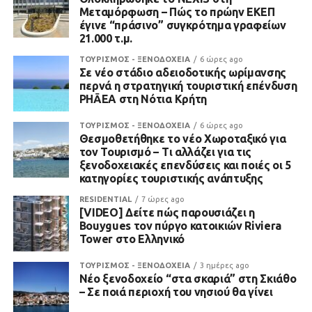
Μεταμόρφωση – Πώς το πρώην ΕΚΕΠ
έγινε “πράσινο” συγκρότημα γραφείων
21.000 τ.μ.
ΤΟΥΡΙΣΜΟΣ - ΞΕΝΟΔΟΧΕΙΑ
6 ώρες ago
Σε νέο στάδιο αδειοδοτικής ωρίμανσης
περνά η στρατηγική τουριστική επένδυση
PHĀEA στη Νότια Κρήτη
ΤΟΥΡΙΣΜΟΣ - ΞΕΝΟΔΟΧΕΙΑ
6 ώρες ago
Θεσμοθετήθηκε το νέο Χωροταξικό για
τον Τουρισμό – Τι αλλάζει για τις
ξενοδοχειακές επενδύσεις και ποιές οι 5
κατηγορίες τουριστικής ανάπτυξης
RESIDENTIAL
7 ώρες ago
[VIDEO] Δείτε πώς παρουσιάζει η
Bouygues τον πύργο κατοικιών Riviera
Tower στο Ελληνικό
ΤΟΥΡΙΣΜΟΣ - ΞΕΝΟΔΟΧΕΙΑ
3 ημέρες ago
Νέο ξενοδοχείο “στα σκαριά” στη Σκιάθο
– Σε ποιά περιοχή του νησιού θα γίνει