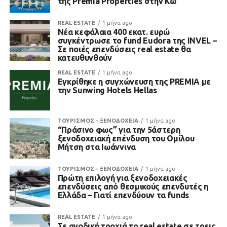
της Premia Properties στην Κω
REAL ESTATE
1 μήνα ago
Νέα κεφάλαια 400 εκατ. ευρώ
συγκέντρωσε το fund Eudora της INVEL –
Σε ποιές επενδύσεις real estate θα
κατευθυνθούν
REAL ESTATE
1 μήνα ago
Εγκρίθηκε η συγχώνευση της PREMIA με
την Sunwing Hotels Hellas
ΤΟΥΡΙΣΜΟΣ - ΞΕΝΟΔΟΧΕΙΑ
1 μήνα ago
“Πράσινο φως” για την 5άστερη
ξενοδοχειακή επένδυση του Ομίλου
Μήτση στα Ιωάννινα
ΤΟΥΡΙΣΜΟΣ - ΞΕΝΟΔΟΧΕΙΑ
1 μήνα ago
Πρώτη επιλογή για ξενοδοχειακές
επενδύσεις από θεσμικούς επενδυτές η
Ελλάδα – Γιατί επενδύουν τα funds
REAL ESTATE
1 μήνα ago
Σε ανοδική τροχιά το real estate σε τρεις