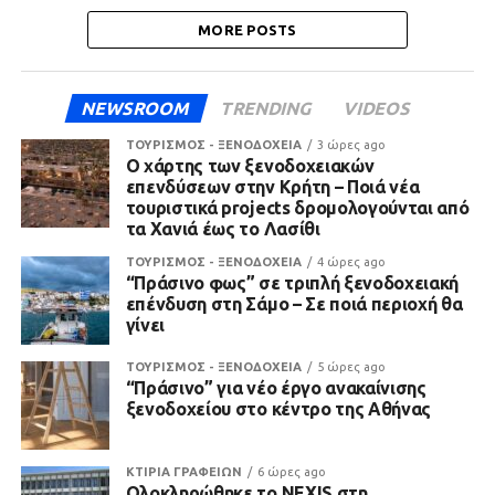
MORE POSTS
NEWSROOM
TRENDING
VIDEOS
ΤΟΥΡΙΣΜΟΣ - ΞΕΝΟΔΟΧΕΙΑ
3 ώρες ago
Ο χάρτης των ξενοδοχειακών
επενδύσεων στην Κρήτη – Ποιά νέα
τουριστικά projects δρομολογούνται από
τα Χανιά έως το Λασίθι
ΤΟΥΡΙΣΜΟΣ - ΞΕΝΟΔΟΧΕΙΑ
4 ώρες ago
“Πράσινο φως” σε τριπλή ξενοδοχειακή
επένδυση στη Σάμο – Σε ποιά περιοχή θα
γίνει
ΤΟΥΡΙΣΜΟΣ - ΞΕΝΟΔΟΧΕΙΑ
5 ώρες ago
“Πράσινο” για νέο έργο ανακαίνισης
ξενοδοχείου στο κέντρο της Αθήνας
ΚΤΙΡΙΑ ΓΡΑΦΕΙΩΝ
6 ώρες ago
Ολοκληρώθηκε το NEXIS στη