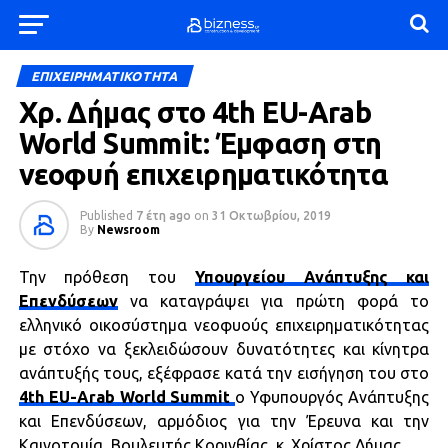
ΕΠΙΧΕΙΡΗΜΑΤΙΚΟΤΗΤΑ
Χρ. Δήμας στο 4th EU-Arab
World Summit: Έμφαση στη
νεοφυή επιχειρηματικότητα
Published
7 έτη ago
on
31 Οκτωβρίου, 2019
By
Newsroom
Την πρόθεση του
Υπουργείου Ανάπτυξης και
Επενδύσεων
να καταγράψει για πρώτη φορά το
ελληνικό οικοσύστημα νεοφυούς επιχειρηματικότητας
με στόχο να ξεκλειδώσουν δυνατότητες και κίνητρα
ανάπτυξής τους, εξέφρασε κατά την εισήγηση του στο
4th EU-Arab World Summit
ο Υφυπουργός Ανάπτυξης
και Επενδύσεων, αρμόδιος για την Έρευνα και την
Καινοτομία, Βουλευτής Κορινθίας, κ. Χρίστος Δήμας.