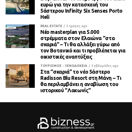
ευρώ για την κατασκευή του
5άστερου Infinity Six Senses Porto
Heli
REAL ESTATE
2 ημέρες ago
Νέο masterplan για 5.000
στρέμματα στον Ελαιώνα “στα
σκαριά” – Τι θα αλλάξει γύρω από
τον Βοτανικό και τι προβλέπεται για
οικιστικές αναπτύξεις
ΤΟΥΡΙΣΜΟΣ - ΞΕΝΟΔΟΧΕΙΑ
3 εβδομάδες ago
Στα “σκαριά” το νέο 5άστερο
Radisson Blu Resort στη Μάνη – Τι
θα περιλαμβάνει η αναβίωση του
ιστορικού “Λακωνίς”