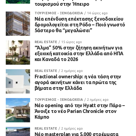
τουρισμού στην Ήπειρο
ΤΟΥΡΙΣΜΟΣ - ΞΕΝΟΔΟΧΕΙΑ
14 ώρες ago
Νέα επένδυση επέκτασης ξενοδοχείου
δρομολογείται στη Ρόδο – Ποιό γνωστό
5άστερο θα “μεγαλώσει”
REAL ESTATE
15 ώρες ago
“Άλμα” 50% στην ζήτηση ακινήτων για
εξοχική κατοικία στην Ελλάδα από ΗΠΑ
και Καναδά το 2026
REAL ESTATE
2 ημέρες ago
Fractional ownership: η νέα τάση στην
αγορά ακινήτων κάνει τα πρώτα της
βήματα στην Ελλάδα
ΤΟΥΡΙΣΜΟΣ - ΞΕΝΟΔΟΧΕΙΑ
2 ημέρες ago
Νέο opening από την Hyatt στην Πάρο –
Άνοιξε το νέο Parian Chronicle στον
Κάμπο
REAL ESTATE
2 ημέρες ago
Νέο masterplan για 5.000 στρέμματα