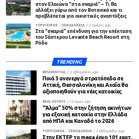
στον Ελαιώνα “στα σκαριά” – Τι θα
αλλάξει γύρω από τον Βοτανικό και τι
προβλέπεται για οικιστικές αναπτύξεις
ΤΟΥΡΙΣΜΟΣ - ΞΕΝΟΔΟΧΕΙΑ
2 ημέρες ago
Στα “σκαριά” επένδυση για την επέκταση
του 5άστερου Levante Beach Resort στη
Ρόδο
TRENDING
RESIDENTIAL
2 εβδομάδες ago
Ποιά 3 ανενεργά στρατόπεδα σε
Αττική, Θεσσαλονίκη και Αχαΐα θα
αξιοποιηθούν για νέες κατοικίες
REAL ESTATE
15 ώρες ago
“Άλμα” 50% στην ζήτηση ακινήτων
για εξοχική κατοικία στην Ελλάδα
από ΗΠΑ και Καναδά το 2026
ΤΟΥΡΙΣΜΟΣ - ΞΕΝΟΔΟΧΕΙΑ
2 εβδομάδες ago
Στην ΕΚΤΕΡ το mega έργο 101 εκατ.