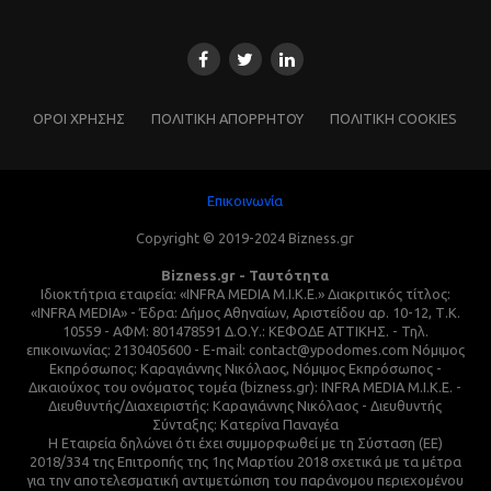
ΌΡΟΙ ΧΡΗΣΗΣ
ΠΟΛΙΤΙΚΗ ΑΠΟΡΡΗΤΟΥ
ΠΟΛΙΤΙΚΗ COOKIES
Επικοινωνία
Copyright © 2019-2024 Bizness.gr
Bizness.gr - Ταυτότητα
Ιδιοκτήτρια εταιρεία: «INFRA MEDIA M.I.K.E.» Διακριτικός τίτλος:
«INFRA MEDIA» - Έδρα: Δήμος Αθηναίων, Αριστείδου αρ. 10-12, Τ.Κ.
10559 - ΑΦΜ: 801478591 Δ.Ο.Υ.: ΚΕΦΟΔΕ ΑΤΤΙΚΗΣ. - Τηλ.
επικοινωνίας: 2130405600 - E-mail: contact@ypodomes.com Νόμιμος
Εκπρόσωπος: Καραγιάννης Νικόλαος, Νόμιμος Εκπρόσωπος -
Δικαιούχος του ονόματος τομέα (bizness.gr): INFRA MEDIA M.I.K.E. -
Διευθυντής/Διαχειριστής: Καραγιάννης Νικόλαος - Διευθυντής
Σύνταξης: Κατερίνα Παναγέα
Η Εταιρεία δηλώνει ότι έχει συμμορφωθεί με τη Σύσταση (ΕΕ)
2018/334 της Επιτροπής της 1ης Μαρτίου 2018 σχετικά με τα μέτρα
για την αποτελεσματική αντιμετώπιση του παράνομου περιεχομένου