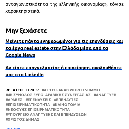
ανταγωνιστικότητα της ελληνικής οικονομίας», τόνισε
χαρακτηριστικά.
Μην ξεχάσετε
Μείνετε πάντα ενημερωμένοι για τις επενδύσεις και
τα έργα real estate στην Ελλάδα μέσα από τα
Google News
Αν είστε επαγγελματίας ή επιχείρηση, ακολουθήστε
μας στο LinkedIn
RELATED TOPICS:
4TH EU-ARAB WORLD SUMMIT
4Η ΣΎΝΟΔΟΣ ΕΥΡΩ-ΑΡΑΒΙΚΉΣ ΣΥΝΕΡΓΑΣΊΑΣ
ΑΝΆΠΤΥΞΗ
ΆΡΑΒΕΣ
ΕΠΕΝΔΎΣΕΙΣ
ΕΠΕΝΔΥΤΈΣ
ΕΠΙΧΕΙΡΗΜΑΤΙΚΌΤΗΤΑ
ΚΑΙΝΟΤΟΜΊΑ
ΝΕΟΦΥΉΣ ΕΠΙΧΕΙΡΗΜΑΤΙΚΌΤΗΤΑ
ΥΠΟΥΡΓΕΊΟ ΑΝΆΠΤΥΞΗΣ ΚΑΙ ΕΠΕΝΔΎΣΕΩΝ
ΧΡΊΣΤΟΣ ΔΉΜΑΣ