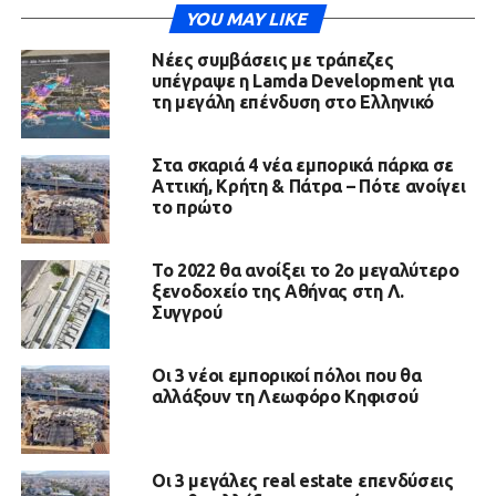
YOU MAY LIKE
Νέες συμβάσεις με τράπεζες
υπέγραψε η Lamda Development για
τη μεγάλη επένδυση στο Ελληνικό
Στα σκαριά 4 νέα εμπορικά πάρκα σε
Αττική, Κρήτη & Πάτρα – Πότε ανοίγει
το πρώτο
To 2022 θα ανοίξει το 2o μεγαλύτερο
ξενοδοχείο της Αθήνας στη Λ.
Συγγρού
Οι 3 νέοι εμπορικοί πόλοι που θα
αλλάξουν τη Λεωφόρο Κηφισού
Οι 3 μεγάλες real estate επενδύσεις