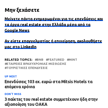
Μην ξεχάσετε
Μείνετε πάντα ενημερωμένοι για τις επενδύσεις και
τα έργα real estate στην Ελλάδα μέσα από τα
Google News
Αν είστε επαγγελματίας ή επιχείρηση, ακολουθήστε
μας στο LinkedIn
RELATED TOPICS:
BNB
FEATURED
MINT
ΕΤΑΙΡΕΊΕΣ ΒΡΑΧΥΧΡΌΝΙΑΣ ΜΊΣΘΩΣΗΣ
ΤΟΥΡΙΣΤΙΚΈΣ ΕΠΕΝΔΎΣΕΙΣ
UP NEXT
Επενδύσεις 103 εκ. ευρώ στα Mitsis Hotels τα
επόμενα χρόνια
DON'T MISS
3 παίκτες του real estate συμμετέχουν ήδη στην
αξιοποίηση του ΟΑΚΑ