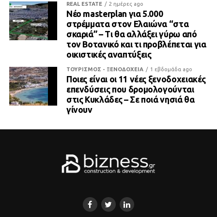
REAL ESTATE
2 ημέρες ago
Νέο masterplan για 5.000
στρέμματα στον Ελαιώνα “στα
σκαριά” – Τι θα αλλάξει γύρω από
τον Βοτανικό και τι προβλέπεται για
οικιστικές αναπτύξεις
ΤΟΥΡΙΣΜΟΣ - ΞΕΝΟΔΟΧΕΙΑ
1 εβδομάδα ago
Ποιες είναι οι 11 νέες ξενοδοχειακές
επενδύσεις που δρομολογούνται
στις Κυκλάδες – Σε ποιά νησιά θα
γίνουν