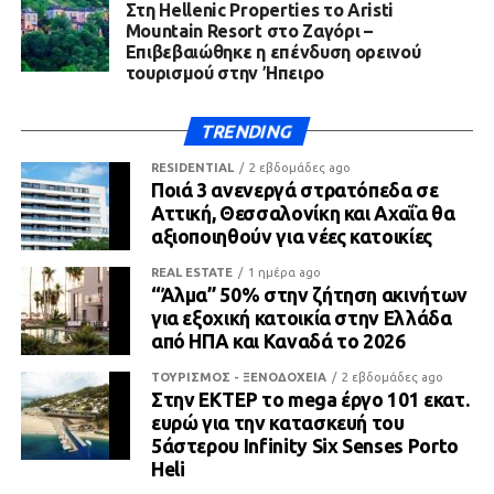
Στη Hellenic Properties το Aristi
Mountain Resort στο Ζαγόρι –
Επιβεβαιώθηκε η επένδυση ορεινού
τουρισμού στην Ήπειρο
TRENDING
RESIDENTIAL
2 εβδομάδες ago
Ποιά 3 ανενεργά στρατόπεδα σε
Αττική, Θεσσαλονίκη και Αχαΐα θα
αξιοποιηθούν για νέες κατοικίες
REAL ESTATE
1 ημέρα ago
“Άλμα” 50% στην ζήτηση ακινήτων
για εξοχική κατοικία στην Ελλάδα
από ΗΠΑ και Καναδά το 2026
ΤΟΥΡΙΣΜΟΣ - ΞΕΝΟΔΟΧΕΙΑ
2 εβδομάδες ago
Στην ΕΚΤΕΡ το mega έργο 101 εκατ.
ευρώ για την κατασκευή του
5άστερου Infinity Six Senses Porto
Heli