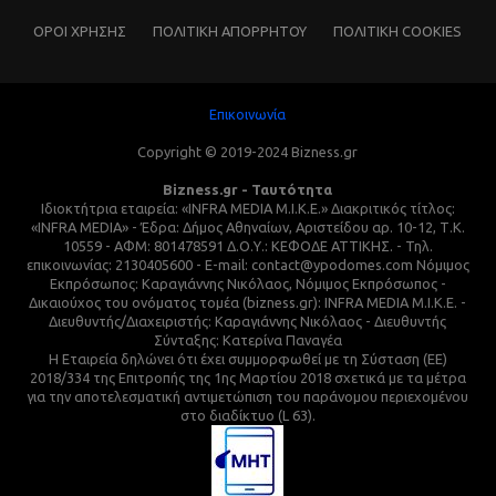
ΌΡΟΙ ΧΡΗΣΗΣ
ΠΟΛΙΤΙΚΗ ΑΠΟΡΡΗΤΟΥ
ΠΟΛΙΤΙΚΗ COOKIES
Επικοινωνία
Copyright © 2019-2024 Bizness.gr
Bizness.gr - Ταυτότητα
Ιδιοκτήτρια εταιρεία: «INFRA MEDIA M.I.K.E.» Διακριτικός τίτλος:
«INFRA MEDIA» - Έδρα: Δήμος Αθηναίων, Αριστείδου αρ. 10-12, Τ.Κ.
10559 - ΑΦΜ: 801478591 Δ.Ο.Υ.: ΚΕΦΟΔΕ ΑΤΤΙΚΗΣ. - Τηλ.
επικοινωνίας: 2130405600 - E-mail: contact@ypodomes.com Νόμιμος
Εκπρόσωπος: Καραγιάννης Νικόλαος, Νόμιμος Εκπρόσωπος -
Δικαιούχος του ονόματος τομέα (bizness.gr): INFRA MEDIA M.I.K.E. -
Διευθυντής/Διαχειριστής: Καραγιάννης Νικόλαος - Διευθυντής
Σύνταξης: Κατερίνα Παναγέα
Η Εταιρεία δηλώνει ότι έχει συμμορφωθεί με τη Σύσταση (ΕΕ)
2018/334 της Επιτροπής της 1ης Μαρτίου 2018 σχετικά με τα μέτρα
για την αποτελεσματική αντιμετώπιση του παράνομου περιεχομένου
στο διαδίκτυο (L 63).