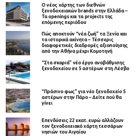
Ο νέος χάρτης των διεθνών
ξενοδοχειακών brands στην Ελλάδα –
Τα openings και τα projects της
επόμενης περιόδου
Πώς αποκτούν “νέα ζωή” τα Ξενία και
τα ιστορικά ακίνητα – Τέσσερις
διαφορετικές διαδρομές αξιοποίησης
από την Αθήνα μέχρι Κομοτηνή
“Στα σκαριά” νέο έργο αναβάθμισης
ξενοδοχείου σε 5 αστέρων στη Λέσβο
“Πράσινο φως” για νέο ξενοδοχείο 5
αστέρων στην Πάρο – Δείτε πού θα
γίνει
Επενδύσεις 22 εκατ. ευρώ αλλάζουν
τον ξενοδοχειακό χάρτη τεσσάρων
νησιών του Αιγαίου