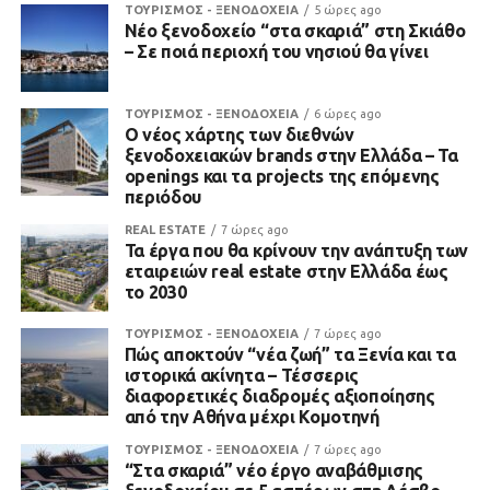
ΤΟΥΡΙΣΜΟΣ - ΞΕΝΟΔΟΧΕΙΑ
5 ώρες ago
Νέο ξενοδοχείο “στα σκαριά” στη Σκιάθο
– Σε ποιά περιοχή του νησιού θα γίνει
ΤΟΥΡΙΣΜΟΣ - ΞΕΝΟΔΟΧΕΙΑ
6 ώρες ago
Ο νέος χάρτης των διεθνών
ξενοδοχειακών brands στην Ελλάδα – Τα
openings και τα projects της επόμενης
περιόδου
REAL ESTATE
7 ώρες ago
Τα έργα που θα κρίνουν την ανάπτυξη των
εταιρειών real estate στην Ελλάδα έως
το 2030
ΤΟΥΡΙΣΜΟΣ - ΞΕΝΟΔΟΧΕΙΑ
7 ώρες ago
Πώς αποκτούν “νέα ζωή” τα Ξενία και τα
ιστορικά ακίνητα – Τέσσερις
διαφορετικές διαδρομές αξιοποίησης
από την Αθήνα μέχρι Κομοτηνή
ΤΟΥΡΙΣΜΟΣ - ΞΕΝΟΔΟΧΕΙΑ
7 ώρες ago
“Στα σκαριά” νέο έργο αναβάθμισης