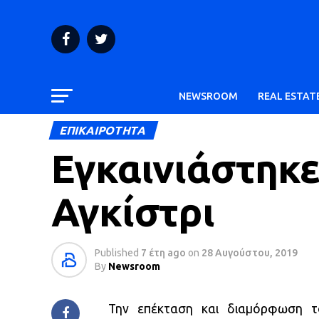
NEWSROOM
REAL ESTAT
ΕΠΙΚΑΙΡΟΤΗΤΑ
Εγκαινιάστηκε 
Αγκίστρι
Published
7 έτη ago
on
28 Αυγούστου, 2019
By
Newsroom
Την επέκταση και διαμόρφωση τ