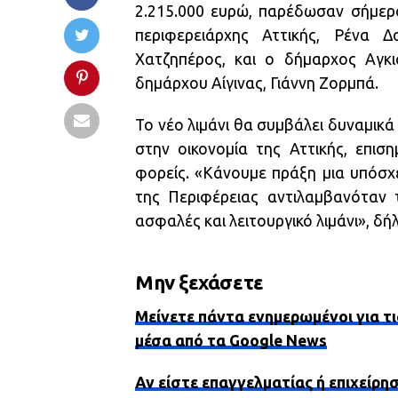
2.215.000 ευρώ, παρέδωσαν σήμερα
περιφερειάρχης Αττικής, Ρένα Δ
Χατζηπέρος, και ο δήμαρχος Αγκι
δημάρχου Αίγινας, Γιάννη Ζορμπά.
Το νέο λιμάνι θα συμβάλει δυναμικά
στην οικονομία της Αττικής, επισ
φορείς. «Κάνουμε πράξη μια υπόσχε
της Περιφέρειας αντιλαμβανόταν τ
ασφαλές και λειτουργικό λιμάνι», δ
Μην ξεχάσετε
Μείνετε πάντα ενημερωμένοι για τι
μέσα από τα Google News
Αν είστε επαγγελματίας ή επιχείρη