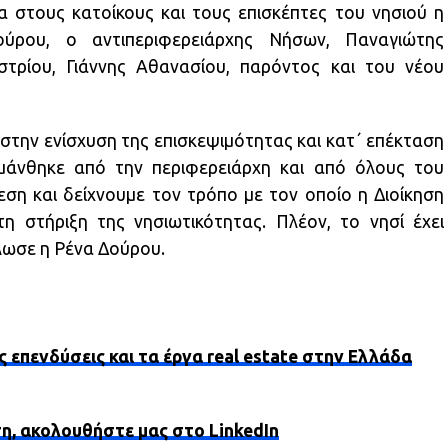
 στους κατοίκους και τους επισκέπτες του νησιού η
ούρου, ο αντιπεριφερειάρχης Νήσων, Παναγιώτης
στρίου, Γιάννης Αθανασίου, παρόντος και του νέου
 στην ενίσχυση της επισκεψιμότητας και κατ΄ επέκταση
ημάνθηκε από την περιφερειάρχη και από όλους του
ση και δείχνουμε τον τρόπο με τον οποίο η Διοίκηση
η στήριξη της νησιωτικότητας. Πλέον, το νησί έχει
ήλωσε η Ρένα Δούρου.
ς επενδύσεις και τα έργα real estate στην Ελλάδα
ση, ακολουθήστε μας στο LinkedIn