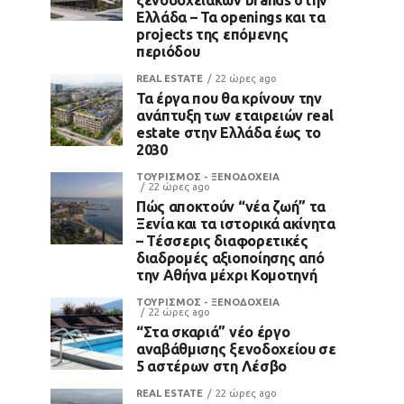
Ελλάδα – Τα openings και τα
projects της επόμενης
περιόδου
REAL ESTATE
22 ώρες ago
Τα έργα που θα κρίνουν την
ανάπτυξη των εταιρειών real
estate στην Ελλάδα έως το
2030
ΤΟΥΡΙΣΜΟΣ - ΞΕΝΟΔΟΧΕΙΑ
22 ώρες ago
Πώς αποκτούν “νέα ζωή” τα
Ξενία και τα ιστορικά ακίνητα
– Τέσσερις διαφορετικές
διαδρομές αξιοποίησης από
την Αθήνα μέχρι Κομοτηνή
ΤΟΥΡΙΣΜΟΣ - ΞΕΝΟΔΟΧΕΙΑ
22 ώρες ago
“Στα σκαριά” νέο έργο
αναβάθμισης ξενοδοχείου σε
5 αστέρων στη Λέσβο
REAL ESTATE
22 ώρες ago