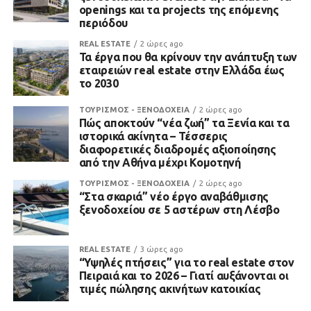
openings και τα projects της επόμενης
περιόδου
REAL ESTATE
2 ώρες ago
Τα έργα που θα κρίνουν την ανάπτυξη των
εταιρειών real estate στην Ελλάδα έως
το 2030
ΤΟΥΡΙΣΜΟΣ - ΞΕΝΟΔΟΧΕΙΑ
2 ώρες ago
Πώς αποκτούν “νέα ζωή” τα Ξενία και τα
ιστορικά ακίνητα – Τέσσερις
διαφορετικές διαδρομές αξιοποίησης
από την Αθήνα μέχρι Κομοτηνή
ΤΟΥΡΙΣΜΟΣ - ΞΕΝΟΔΟΧΕΙΑ
2 ώρες ago
“Στα σκαριά” νέο έργο αναβάθμισης
ξενοδοχείου σε 5 αστέρων στη Λέσβο
REAL ESTATE
3 ώρες ago
“Υψηλές πτήσεις” για το real estate στον
Πειραιά και το 2026 – Γιατί αυξάνονται οι
τιμές πώλησης ακινήτων κατοικίας