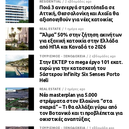
RESIDENTIAL
2 εβδομάδες ago
Ποιά 3 ανενεργά στρατόπεδα σε
Αττική, Θεσσαλονίκη και Αχαΐα θα
αξιοποιηθούν για νέες κατοικίες
REAL ESTATE
1 ημέρα ago
“Άλμα” 50% στην ζήτηση ακινήτων
για εξοχική κατοικία στην Ελλάδα
από ΗΠΑ και Καναδά το 2026
ΤΟΥΡΙΣΜΟΣ - ΞΕΝΟΔΟΧΕΙΑ
2 εβδομάδες ago
Στην ΕΚΤΕΡ το mega έργο 101 εκατ.
ευρώ για την κατασκευή του
5άστερου Infinity Six Senses Porto
Heli
REAL ESTATE
2 ημέρες ago
Νέο masterplan για 5.000
στρέμματα στον Ελαιώνα “στα
σκαριά” – Τι θα αλλάξει γύρω από
τον Βοτανικό και τι προβλέπεται για
οικιστικές αναπτύξεις
ΤΟΥΡΙΣΜΟΣ - ΞΕΝΟΔΟΧΕΙΑ
1 εβδομάδα ago