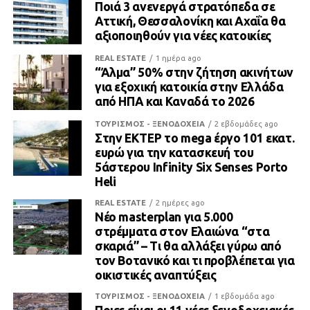
Ποιά 3 ανενεργά στρατόπεδα σε
Αττική, Θεσσαλονίκη και Αχαΐα θα
αξιοποιηθούν για νέες κατοικίες
REAL ESTATE
1 ημέρα ago
“Άλμα” 50% στην ζήτηση ακινήτων
για εξοχική κατοικία στην Ελλάδα
από ΗΠΑ και Καναδά το 2026
ΤΟΥΡΙΣΜΟΣ - ΞΕΝΟΔΟΧΕΙΑ
2 εβδομάδες ago
Στην ΕΚΤΕΡ το mega έργο 101 εκατ.
ευρώ για την κατασκευή του
5άστερου Infinity Six Senses Porto
Heli
REAL ESTATE
2 ημέρες ago
Νέο masterplan για 5.000
στρέμματα στον Ελαιώνα “στα
σκαριά” – Τι θα αλλάξει γύρω από
τον Βοτανικό και τι προβλέπεται για
οικιστικές αναπτύξεις
ΤΟΥΡΙΣΜΟΣ - ΞΕΝΟΔΟΧΕΙΑ
1 εβδομάδα ago