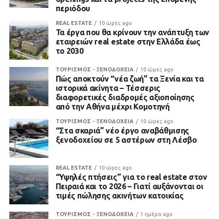
περιόδου
REAL ESTATE
10 ώρες ago
Τα έργα που θα κρίνουν την ανάπτυξη των
εταιρειών real estate στην Ελλάδα έως
το 2030
ΤΟΥΡΙΣΜΟΣ - ΞΕΝΟΔΟΧΕΙΑ
10 ώρες ago
Πώς αποκτούν “νέα ζωή” τα Ξενία και τα
ιστορικά ακίνητα – Τέσσερις
διαφορετικές διαδρομές αξιοποίησης
από την Αθήνα μέχρι Κομοτηνή
ΤΟΥΡΙΣΜΟΣ - ΞΕΝΟΔΟΧΕΙΑ
10 ώρες ago
“Στα σκαριά” νέο έργο αναβάθμισης
ξενοδοχείου σε 5 αστέρων στη Λέσβο
REAL ESTATE
10 ώρες ago
“Υψηλές πτήσεις” για το real estate στον
Πειραιά και το 2026 – Γιατί αυξάνονται οι
τιμές πώλησης ακινήτων κατοικίας
ΤΟΥΡΙΣΜΟΣ - ΞΕΝΟΔΟΧΕΙΑ
1 ημέρα ago