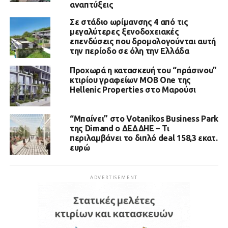
αναπτύξεις
Σε στάδιο ωρίμανσης 4 από τις
μεγαλύτερες ξενοδοχειακές
επενδύσεις που δρομολογούνται αυτή
την περίοδο σε όλη την Ελλάδα
Προχωρά η κατασκευή του “πράσινου”
κτιρίου γραφείων MOB One της
Hellenic Properties στο Μαρούσι
“Μπαίνει” στο Votanikos Business Park
της Dimand ο ΔΕΔΔΗΕ – Τι
περιλαμβάνει το διπλό deal 158,3 εκατ.
ευρώ
ADVERTISEMENT