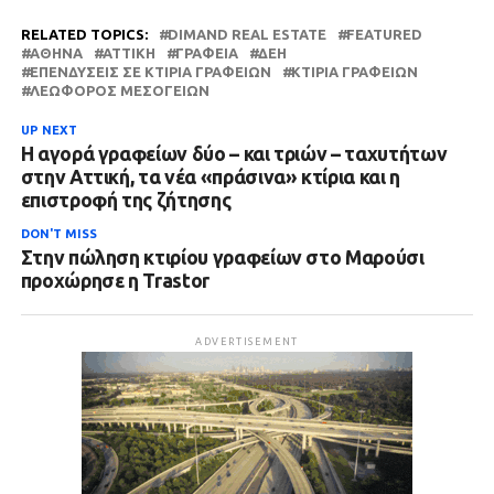
RELATED TOPICS:
DIMAND REAL ESTATE
FEATURED
ΑΘΉΝΑ
ΑΤΤΙΚΗ
ΓΡΑΦΕΊΑ
ΔΕΗ
ΕΠΕΝΔΎΣΕΙΣ ΣΕ ΚΤΊΡΙΑ ΓΡΑΦΕΊΩΝ
ΚΤΊΡΙΑ ΓΡΑΦΕΊΩΝ
ΛΕΩΦΌΡΟΣ ΜΕΣΟΓΕΊΩΝ
UP NEXT
Η αγορά γραφείων δύο – και τριών – ταχυτήτων
στην Αττική, τα νέα «πράσινα» κτίρια και η
επιστροφή της ζήτησης
DON'T MISS
Στην πώληση κτιρίου γραφείων στο Μαρούσι
προχώρησε η Trastor
ADVERTISEMENT