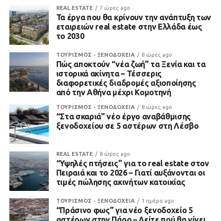
REAL ESTATE
7 ώρες ago
Τα έργα που θα κρίνουν την ανάπτυξη των
εταιρειών real estate στην Ελλάδα έως
το 2030
ΤΟΥΡΙΣΜΟΣ - ΞΕΝΟΔΟΧΕΙΑ
8 ώρες ago
Πώς αποκτούν “νέα ζωή” τα Ξενία και τα
ιστορικά ακίνητα – Τέσσερις
διαφορετικές διαδρομές αξιοποίησης
από την Αθήνα μέχρι Κομοτηνή
ΤΟΥΡΙΣΜΟΣ - ΞΕΝΟΔΟΧΕΙΑ
8 ώρες ago
“Στα σκαριά” νέο έργο αναβάθμισης
ξενοδοχείου σε 5 αστέρων στη Λέσβο
REAL ESTATE
8 ώρες ago
“Υψηλές πτήσεις” για το real estate στον
Πειραιά και το 2026 – Γιατί αυξάνονται οι
τιμές πώλησης ακινήτων κατοικίας
ΤΟΥΡΙΣΜΟΣ - ΞΕΝΟΔΟΧΕΙΑ
1 ημέρα ago
“Πράσινο φως” για νέο ξενοδοχείο 5
αστέρων στην Πάρο – Δείτε πού θα γίνει