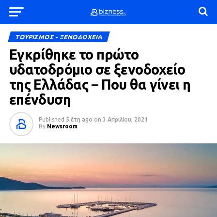
ΤΟΥΡΙΣΜΟΣ - ΞΕΝΟΔΟΧΕΙΑ
Εγκρίθηκε το πρώτο
υδατοδρόμιο σε ξενοδοχείο
της Ελλάδας – Που θα γίνει η
επένδυση
Published
5 έτη ago
on
3 Απριλίου, 2021
By
Newsroom