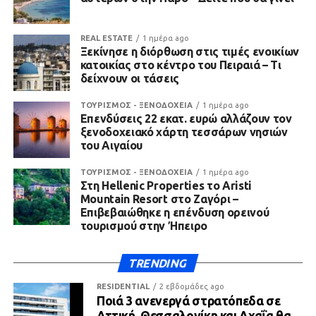
REAL ESTATE
1 ημέρα ago
Ξεκίνησε η διόρθωση στις τιμές ενοικίων
κατοικίας στο κέντρο του Πειραιά – Τι
δείχνουν οι τάσεις
ΤΟΥΡΙΣΜΟΣ - ΞΕΝΟΔΟΧΕΙΑ
1 ημέρα ago
Επενδύσεις 22 εκατ. ευρώ αλλάζουν τον
ξενοδοχειακό χάρτη τεσσάρων νησιών
του Αιγαίου
ΤΟΥΡΙΣΜΟΣ - ΞΕΝΟΔΟΧΕΙΑ
1 ημέρα ago
Στη Hellenic Properties το Aristi
Mountain Resort στο Ζαγόρι –
Επιβεβαιώθηκε η επένδυση ορεινού
τουρισμού στην Ήπειρο
TRENDING
RESIDENTIAL
2 εβδομάδες ago
Ποιά 3 ανενεργά στρατόπεδα σε
Αττική, Θεσσαλονίκη και Αχαΐα θα