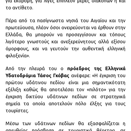
για εκδρομή, για λίγες επιπλέον μέρες διακοπών ή και
το αντίθετο.
Πέρα από τα πασίγνωστα νησιά του Αιγαίου και την
πρωτεύουσα, πλέον όσοι ονειρεύονται να έρθουν στην
Ελλάδα, θα μπορούν να προσεγγίσουν και τόπους
λιγότερο γνωστούς και ανεξερεύνητους αλλά εξίσου
όμορφους, και να γευτούν την αυθεντική ελληνική
φιλοξενία».
Από την πλευρά του ο
πρόεδρος της Ελληνικά
Υδατοδρόμια Τάσος Γκόβας
ανέφερε: «Η έγκριση του
πρώτου υδάτινου πεδίου είναι μια σημαντικότατη
εξέλιξη καθώς θα αποτελέσει τον «πιλότο» για την
έγκριση δικτύου υδάτινων πεδίων σε στρατηγικά
σημεία τα οποία αποτελούν πόλο έλξης για τους
τουρίστες.
Μέσω των υδάτινων πεδίων θα εξασφαλίζεται η
απευθείας πρόσβαση σε
τουριστικά θέρετρα
, σε