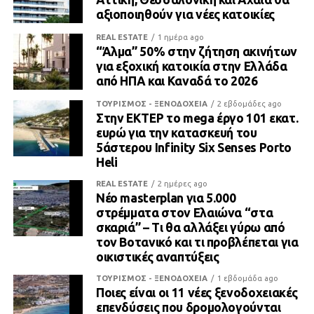
αξιοποιηθούν για νέες κατοικίες
REAL ESTATE
1 ημέρα ago
“Άλμα” 50% στην ζήτηση ακινήτων
για εξοχική κατοικία στην Ελλάδα
από ΗΠΑ και Καναδά το 2026
ΤΟΥΡΙΣΜΟΣ - ΞΕΝΟΔΟΧΕΙΑ
2 εβδομάδες ago
Στην ΕΚΤΕΡ το mega έργο 101 εκατ.
ευρώ για την κατασκευή του
5άστερου Infinity Six Senses Porto
Heli
REAL ESTATE
2 ημέρες ago
Νέο masterplan για 5.000
στρέμματα στον Ελαιώνα “στα
σκαριά” – Τι θα αλλάξει γύρω από
τον Βοτανικό και τι προβλέπεται για
οικιστικές αναπτύξεις
ΤΟΥΡΙΣΜΟΣ - ΞΕΝΟΔΟΧΕΙΑ
1 εβδομάδα ago
Ποιες είναι οι 11 νέες ξενοδοχειακές
επενδύσεις που δρομολογούνται