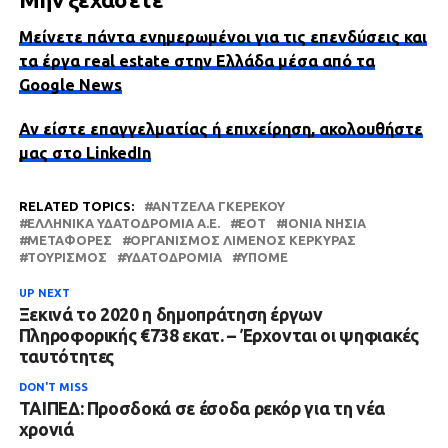
Μείνετε πάντα ενημερωμένοι για τις επενδύσεις και
τα έργα real estate στην Ελλάδα μέσα από τα
Google News
Αν είστε επαγγελματίας ή επιχείρηση, ακολουθήστε
μας στο LinkedIn
RELATED TOPICS:
ΆΝΤΖΕΛΑ ΓΚΕΡΈΚΟΥ
ΕΛΛΗΝΙΚΆ ΥΔΑΤΟΔΡΌΜΙΑ Α.Ε.
ΕΟΤ
ΙΟΝΙΑ ΝΗΣΙΑ
ΜΕΤΑΦΟΡΈΣ
ΟΡΓΑΝΙΣΜΌΣ ΛΙΜΈΝΟΣ ΚΈΡΚΥΡΑΣ
ΤΟΥΡΙΣΜΌΣ
ΥΔΑΤΟΔΡΌΜΙΑ
ΥΠΟΜΕ
UP NEXT
Ξεκινά το 2020 η δημοπράτηση έργων
Πληροφορικής €738 εκατ. – Έρχονται οι ψηφιακές
ταυτότητες
DON'T MISS
ΤΑΙΠΕΔ: Προσδοκά σε έσοδα ρεκόρ για τη νέα
χρονιά