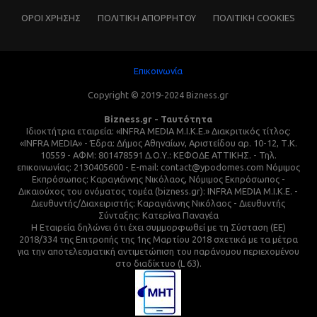
ΌΡΟΙ ΧΡΗΣΗΣ
ΠΟΛΙΤΙΚΗ ΑΠΟΡΡΗΤΟΥ
ΠΟΛΙΤΙΚΗ COOKIES
Επικοινωνία
Copyright © 2019-2024 Bizness.gr
Bizness.gr - Ταυτότητα
Ιδιοκτήτρια εταιρεία: «INFRA MEDIA M.I.K.E.» Διακριτικός τίτλος:
«INFRA MEDIA» - Έδρα: Δήμος Αθηναίων, Αριστείδου αρ. 10-12, Τ.Κ.
10559 - ΑΦΜ: 801478591 Δ.Ο.Υ.: ΚΕΦΟΔΕ ΑΤΤΙΚΗΣ. - Τηλ.
επικοινωνίας: 2130405600 - E-mail: contact@ypodomes.com Νόμιμος
Εκπρόσωπος: Καραγιάννης Νικόλαος, Νόμιμος Εκπρόσωπος -
Δικαιούχος του ονόματος τομέα (bizness.gr): INFRA MEDIA M.I.K.E. -
Διευθυντής/Διαχειριστής: Καραγιάννης Νικόλαος - Διευθυντής
Σύνταξης: Κατερίνα Παναγέα
Η Εταιρεία δηλώνει ότι έχει συμμορφωθεί με τη Σύσταση (ΕΕ)
2018/334 της Επιτροπής της 1ης Μαρτίου 2018 σχετικά με τα μέτρα
για την αποτελεσματική αντιμετώπιση του παράνομου περιεχομένου
στο διαδίκτυο (L 63).