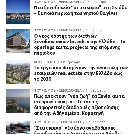
ΤΟΥΡΙΣΜΟΣ - ΞΕΝΟΔΟΧΕΙΑ
23 ώρες ago
Νέο ξενοδοχείο “στα σκαριά” στη Σκιάθο
– Σε ποιά περιοχή του νησιού θα γίνει
ΤΟΥΡΙΣΜΟΣ - ΞΕΝΟΔΟΧΕΙΑ
1 ημέρα ago
Ο νέος χάρτης των διεθνών
ξενοδοχειακών brands στην Ελλάδα – Τα
openings και τα projects της επόμενης
περιόδου
REAL ESTATE
1 ημέρα ago
Τα έργα που θα κρίνουν την ανάπτυξη των
εταιρειών real estate στην Ελλάδα έως
το 2030
ΤΟΥΡΙΣΜΟΣ - ΞΕΝΟΔΟΧΕΙΑ
1 ημέρα ago
Πώς αποκτούν “νέα ζωή” τα Ξενία και τα
ιστορικά ακίνητα – Τέσσερις
διαφορετικές διαδρομές αξιοποίησης
από την Αθήνα μέχρι Κομοτηνή
ΤΟΥΡΙΣΜΟΣ - ΞΕΝΟΔΟΧΕΙΑ
1 ημέρα ago
“Στα σκαριά” νέο έργο αναβάθμισης
ξενοδοχείου σε 5 αστέρων στη Λέσβο