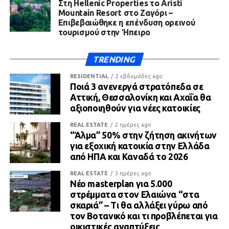
Στη Hellenic Properties το Aristi
Mountain Resort στο Ζαγόρι –
Επιβεβαιώθηκε η επένδυση ορεινού
τουρισμού στην Ήπειρο
TRENDING
RESIDENTIAL
2 εβδομάδες ago
Ποιά 3 ανενεργά στρατόπεδα σε
Αττική, Θεσσαλονίκη και Αχαΐα θα
αξιοποιηθούν για νέες κατοικίες
REAL ESTATE
2 ημέρες ago
“Άλμα” 50% στην ζήτηση ακινήτων
για εξοχική κατοικία στην Ελλάδα
από ΗΠΑ και Καναδά το 2026
REAL ESTATE
3 ημέρες ago
Νέο masterplan για 5.000
στρέμματα στον Ελαιώνα “στα
σκαριά” – Τι θα αλλάξει γύρω από
τον Βοτανικό και τι προβλέπεται για
οικιστικές αναπτύξεις