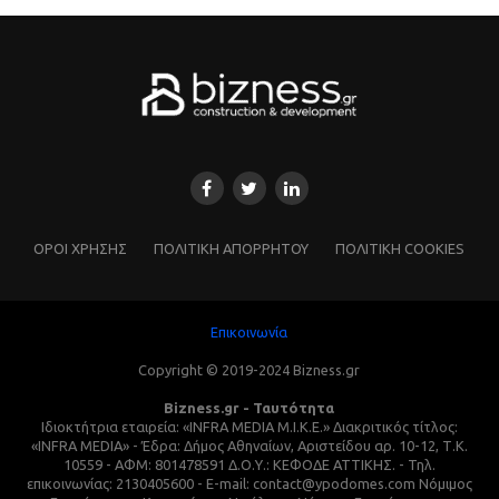
ΌΡΟΙ ΧΡΗΣΗΣ
ΠΟΛΙΤΙΚΗ ΑΠΟΡΡΗΤΟΥ
ΠΟΛΙΤΙΚΗ COOKIES
Επικοινωνία
Copyright © 2019-2024 Bizness.gr
Bizness.gr - Ταυτότητα
Ιδιοκτήτρια εταιρεία: «INFRA MEDIA M.I.K.E.» Διακριτικός τίτλος:
«INFRA MEDIA» - Έδρα: Δήμος Αθηναίων, Αριστείδου αρ. 10-12, Τ.Κ.
10559 - ΑΦΜ: 801478591 Δ.Ο.Υ.: ΚΕΦΟΔΕ ΑΤΤΙΚΗΣ. - Τηλ.
επικοινωνίας: 2130405600 - E-mail: contact@ypodomes.com Νόμιμος