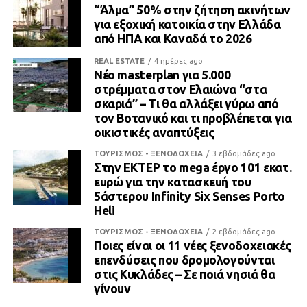
“Άλμα” 50% στην ζήτηση ακινήτων
για εξοχική κατοικία στην Ελλάδα
από ΗΠΑ και Καναδά το 2026
REAL ESTATE
4 ημέρες ago
Νέο masterplan για 5.000
στρέμματα στον Ελαιώνα “στα
σκαριά” – Τι θα αλλάξει γύρω από
τον Βοτανικό και τι προβλέπεται για
οικιστικές αναπτύξεις
ΤΟΥΡΙΣΜΟΣ - ΞΕΝΟΔΟΧΕΙΑ
3 εβδομάδες ago
Στην ΕΚΤΕΡ το mega έργο 101 εκατ.
ευρώ για την κατασκευή του
5άστερου Infinity Six Senses Porto
Heli
ΤΟΥΡΙΣΜΟΣ - ΞΕΝΟΔΟΧΕΙΑ
2 εβδομάδες ago
Ποιες είναι οι 11 νέες ξενοδοχειακές
επενδύσεις που δρομολογούνται
στις Κυκλάδες – Σε ποιά νησιά θα
γίνουν