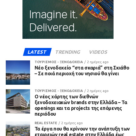
LATEST
TRENDING
VIDEOS
ΤΟΥΡΙΣΜΟΣ - ΞΕΝΟΔΟΧΕΙΑ
2 ημέρες ago
Νέο ξενοδοχείο “στα σκαριά” στη Σκιάθο
– Σε ποιά περιοχή του νησιού θα γίνει
ΤΟΥΡΙΣΜΟΣ - ΞΕΝΟΔΟΧΕΙΑ
2 ημέρες ago
Ο νέος χάρτης των διεθνών
ξενοδοχειακών brands στην Ελλάδα – Τα
openings και τα projects της επόμενης
περιόδου
REAL ESTATE
2 ημέρες ago
Τα έργα που θα κρίνουν την ανάπτυξη των
εταιρειών real estate στην Ελλάδα έως