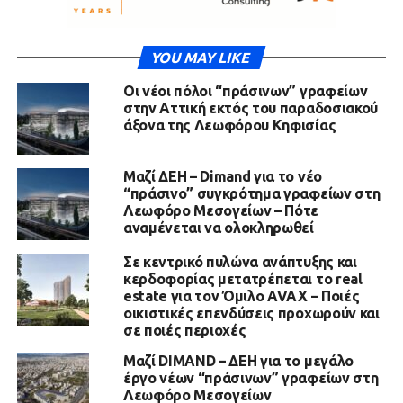
YOU MAY LIKE
Οι νέοι πόλοι “πράσινων” γραφείων
στην Αττική εκτός του παραδοσιακού
άξονα της Λεωφόρου Κηφισίας
Μαζί ΔΕΗ – Dimand για το νέο
“πράσινο” συγκρότημα γραφείων στη
Λεωφόρο Μεσογείων – Πότε
αναμένεται να ολοκληρωθεί
Σε κεντρικό πυλώνα ανάπτυξης και
κερδοφορίας μετατρέπεται το real
estate για τον Όμιλο AVAX – Ποιές
οικιστικές επενδύσεις προχωρούν και
σε ποιές περιοχές
Μαζί DIMAND – ΔΕΗ για το μεγάλο
έργο νέων “πράσινων” γραφείων στη
Λεωφόρο Μεσογείων