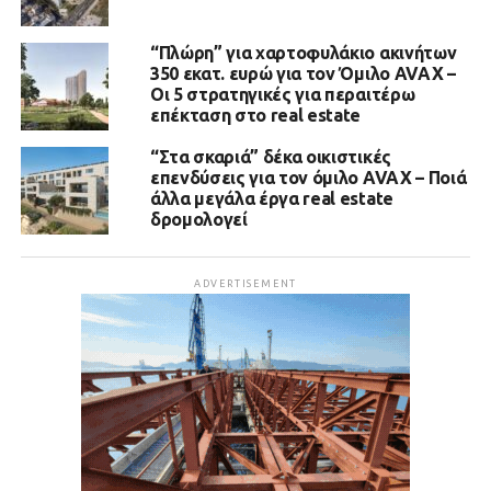
“Πλώρη” για χαρτοφυλάκιο ακινήτων
350 εκατ. ευρώ για τον Όμιλο AVAX –
Οι 5 στρατηγικές για περαιτέρω
επέκταση στο real estate
“Στα σκαριά” δέκα οικιστικές
επενδύσεις για τον όμιλο AVAX – Ποιά
άλλα μεγάλα έργα real estate
δρομολογεί
ADVERTISEMENT