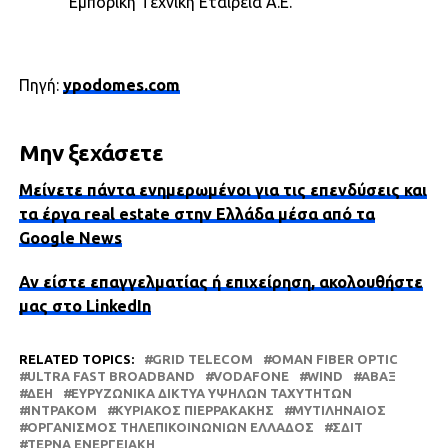
Εμπορική Τεχνική Εταιρεία Α.Ε.
Πηγή:
ypodomes.com
Μην ξεχάσετε
Μείνετε πάντα ενημερωμένοι για τις επενδύσεις και
τα έργα real estate στην Ελλάδα μέσα από τα
Google News
Αν είστε επαγγελματίας ή επιχείρηση, ακολουθήστε
μας στο LinkedIn
RELATED TOPICS:
GRID TELECOM
OMAN FIBER OPTIC
ULTRA FAST BROADBAND
VODAFONE
WIND
ΑΒΑΞ
ΔΕΗ
ΕΥΡΥΖΩΝΙΚΆ ΔΊΚΤΥΑ ΥΨΗΛΏΝ ΤΑΧΥΤΉΤΩΝ
ΙΝΤΡΑΚΟΜ
ΚΥΡΙΆΚΟΣ ΠΙΕΡΡΑΚΆΚΗΣ
ΜΥΤΙΛΗΝΑΊΟΣ
ΟΡΓΑΝΙΣΜΌΣ ΤΗΛΕΠΙΚΟΙΝΩΝΙΏΝ ΕΛΛΆΔΟΣ
ΣΔΙΤ
ΤΈΡΝΑ ΕΝΕΡΓΕΙΑΚΉ