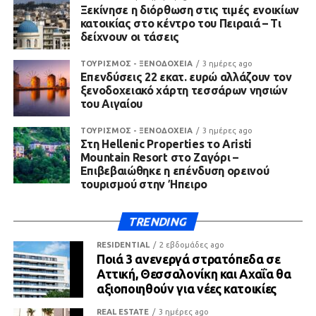
Ξεκίνησε η διόρθωση στις τιμές ενοικίων
κατοικίας στο κέντρο του Πειραιά – Τι
δείχνουν οι τάσεις
ΤΟΥΡΙΣΜΟΣ - ΞΕΝΟΔΟΧΕΙΑ
3 ημέρες ago
Επενδύσεις 22 εκατ. ευρώ αλλάζουν τον
ξενοδοχειακό χάρτη τεσσάρων νησιών
του Αιγαίου
ΤΟΥΡΙΣΜΟΣ - ΞΕΝΟΔΟΧΕΙΑ
3 ημέρες ago
Στη Hellenic Properties το Aristi
Mountain Resort στο Ζαγόρι –
Επιβεβαιώθηκε η επένδυση ορεινού
τουρισμού στην Ήπειρο
TRENDING
RESIDENTIAL
2 εβδομάδες ago
Ποιά 3 ανενεργά στρατόπεδα σε
Αττική, Θεσσαλονίκη και Αχαΐα θα
αξιοποιηθούν για νέες κατοικίες
REAL ESTATE
3 ημέρες ago