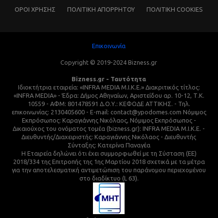
ΌΡΟΙ ΧΡΗΣΗΣ
ΠΟΛΙΤΙΚΗ ΑΠΟΡΡΗΤΟΥ
ΠΟΛΙΤΙΚΗ COOKIES
Επικοινωνία
Copyright © 2019-2024 Bizness.gr
Bizness.gr - Ταυτότητα
Ιδιοκτήτρια εταιρεία: «INFRA MEDIA M.I.K.E.» Διακριτικός τίτλος:
«INFRA MEDIA» - Έδρα: Δήμος Αθηναίων, Αριστείδου αρ. 10-12, Τ.Κ.
10559 - ΑΦΜ: 801478591 Δ.Ο.Υ.: ΚΕΦΟΔΕ ΑΤΤΙΚΗΣ. - Τηλ.
επικοινωνίας: 2130405600 - E-mail: contact@ypodomes.com Νόμιμος
Εκπρόσωπος: Καραγιάννης Νικόλαος, Νόμιμος Εκπρόσωπος -
Δικαιούχος του ονόματος τομέα (bizness.gr): INFRA MEDIA M.I.K.E. -
Διευθυντής/Διαχειριστής: Καραγιάννης Νικόλαος - Διευθυντής
Σύνταξης: Κατερίνα Παναγέα
Η Εταιρεία δηλώνει ότι έχει συμμορφωθεί με τη Σύσταση (ΕΕ)
2018/334 της Επιτροπής της 1ης Μαρτίου 2018 σχετικά με τα μέτρα
για την αποτελεσματική αντιμετώπιση του παράνομου περιεχομένου
στο διαδίκτυο (L 63).