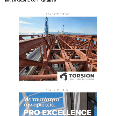
και εστίασης το Γ’ τρίμηνο
ADVERTISEMENT
ADVERTISEMENT