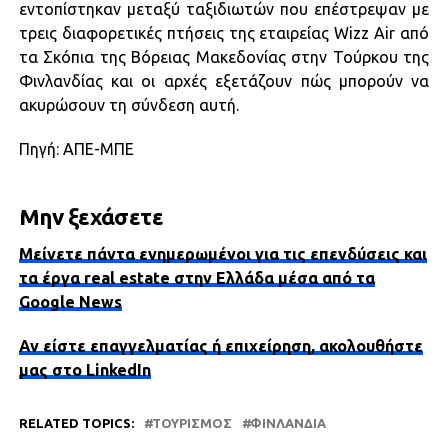
εντοπίστηκαν μεταξύ ταξιδιωτών που επέστρεψαν με
τρεις διαφορετικές πτήσεις της εταιρείας Wizz Air από
τα Σκόπια της Βόρειας Μακεδονίας στην Τούρκου της
Φινλανδίας και οι αρχές εξετάζουν πώς μπορούν να
ακυρώσουν τη σύνδεση αυτή.
Πηγή: ΑΠΕ-ΜΠΕ
Μην ξεχάσετε
Μείνετε πάντα ενημερωμένοι για τις επενδύσεις και
τα έργα real estate στην Ελλάδα μέσα από τα
Google News
Αν είστε επαγγελματίας ή επιχείρηση, ακολουθήστε
μας στο LinkedIn
RELATED TOPICS:
ΤΟΥΡΙΣΜΌΣ
ΦΙΝΛΑΝΔΊΑ