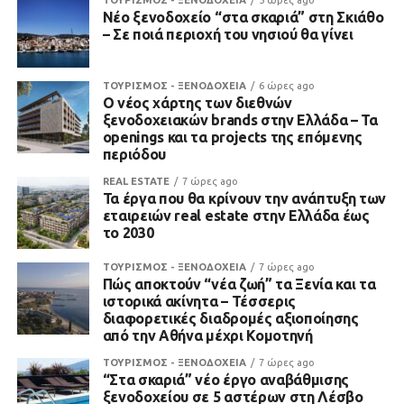
ΤΟΥΡΙΣΜΟΣ - ΞΕΝΟΔΟΧΕΙΑ
5 ώρες ago
Νέο ξενοδοχείο “στα σκαριά” στη Σκιάθο
– Σε ποιά περιοχή του νησιού θα γίνει
ΤΟΥΡΙΣΜΟΣ - ΞΕΝΟΔΟΧΕΙΑ
6 ώρες ago
Ο νέος χάρτης των διεθνών
ξενοδοχειακών brands στην Ελλάδα – Τα
openings και τα projects της επόμενης
περιόδου
REAL ESTATE
7 ώρες ago
Τα έργα που θα κρίνουν την ανάπτυξη των
εταιρειών real estate στην Ελλάδα έως
το 2030
ΤΟΥΡΙΣΜΟΣ - ΞΕΝΟΔΟΧΕΙΑ
7 ώρες ago
Πώς αποκτούν “νέα ζωή” τα Ξενία και τα
ιστορικά ακίνητα – Τέσσερις
διαφορετικές διαδρομές αξιοποίησης
από την Αθήνα μέχρι Κομοτηνή
ΤΟΥΡΙΣΜΟΣ - ΞΕΝΟΔΟΧΕΙΑ
7 ώρες ago
“Στα σκαριά” νέο έργο αναβάθμισης
ξενοδοχείου σε 5 αστέρων στη Λέσβο