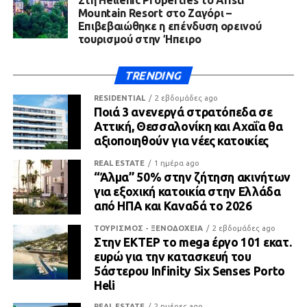
Στη Hellenic Properties το Aristi
Mountain Resort στο Ζαγόρι –
Επιβεβαιώθηκε η επένδυση ορεινού
τουρισμού στην Ήπειρο
TRENDING
RESIDENTIAL
2 εβδομάδες ago
Ποιά 3 ανενεργά στρατόπεδα σε
Αττική, Θεσσαλονίκη και Αχαΐα θα
αξιοποιηθούν για νέες κατοικίες
REAL ESTATE
1 ημέρα ago
“Άλμα” 50% στην ζήτηση ακινήτων
για εξοχική κατοικία στην Ελλάδα
από ΗΠΑ και Καναδά το 2026
ΤΟΥΡΙΣΜΟΣ - ΞΕΝΟΔΟΧΕΙΑ
2 εβδομάδες ago
Στην ΕΚΤΕΡ το mega έργο 101 εκατ.
ευρώ για την κατασκευή του
5άστερου Infinity Six Senses Porto
Heli
REAL ESTATE
2 ημέρες ago