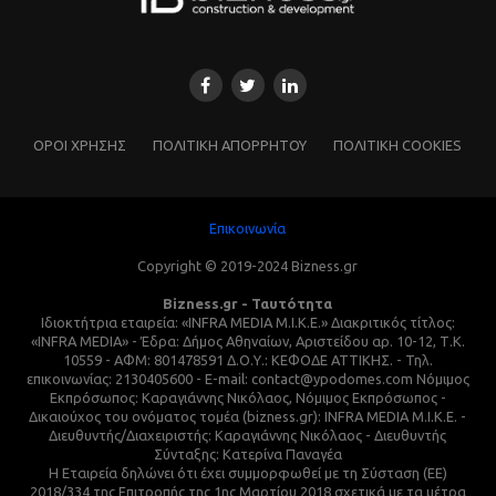
ΌΡΟΙ ΧΡΗΣΗΣ
ΠΟΛΙΤΙΚΗ ΑΠΟΡΡΗΤΟΥ
ΠΟΛΙΤΙΚΗ COOKIES
Επικοινωνία
Copyright © 2019-2024 Bizness.gr
Bizness.gr - Ταυτότητα
Ιδιοκτήτρια εταιρεία: «INFRA MEDIA M.I.K.E.» Διακριτικός τίτλος:
«INFRA MEDIA» - Έδρα: Δήμος Αθηναίων, Αριστείδου αρ. 10-12, Τ.Κ.
10559 - ΑΦΜ: 801478591 Δ.Ο.Υ.: ΚΕΦΟΔΕ ΑΤΤΙΚΗΣ. - Τηλ.
επικοινωνίας: 2130405600 - E-mail: contact@ypodomes.com Νόμιμος
Εκπρόσωπος: Καραγιάννης Νικόλαος, Νόμιμος Εκπρόσωπος -
Δικαιούχος του ονόματος τομέα (bizness.gr): INFRA MEDIA M.I.K.E. -
Διευθυντής/Διαχειριστής: Καραγιάννης Νικόλαος - Διευθυντής
Σύνταξης: Κατερίνα Παναγέα
Η Εταιρεία δηλώνει ότι έχει συμμορφωθεί με τη Σύσταση (ΕΕ)
2018/334 της Επιτροπής της 1ης Μαρτίου 2018 σχετικά με τα μέτρα