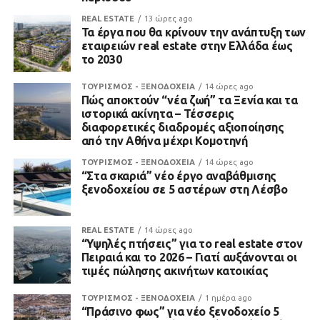
REAL ESTATE
13 ώρες ago
Τα έργα που θα κρίνουν την ανάπτυξη των
εταιρειών real estate στην Ελλάδα έως
το 2030
ΤΟΥΡΙΣΜΟΣ - ΞΕΝΟΔΟΧΕΙΑ
14 ώρες ago
Πώς αποκτούν “νέα ζωή” τα Ξενία και τα
ιστορικά ακίνητα – Τέσσερις
διαφορετικές διαδρομές αξιοποίησης
από την Αθήνα μέχρι Κομοτηνή
ΤΟΥΡΙΣΜΟΣ - ΞΕΝΟΔΟΧΕΙΑ
14 ώρες ago
“Στα σκαριά” νέο έργο αναβάθμισης
ξενοδοχείου σε 5 αστέρων στη Λέσβο
REAL ESTATE
14 ώρες ago
“Υψηλές πτήσεις” για το real estate στον
Πειραιά και το 2026 – Γιατί αυξάνονται οι
τιμές πώλησης ακινήτων κατοικίας
ΤΟΥΡΙΣΜΟΣ - ΞΕΝΟΔΟΧΕΙΑ
1 ημέρα ago
“Πράσινο φως” για νέο ξενοδοχείο 5