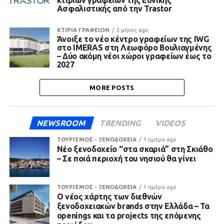
κτιρίων γραφείων της Εθνικής
Ασφαλιστικής από την Trastor
ΚΤΙΡΙΑ ΓΡΑΦΕΙΩΝ
3 μήνες ago
Άνοιξε το νέο κέντρο γραφείων της IWG
στο IMERAS στη Λεωφόρο Βουλιαγμένης
– Δύο ακόμη νέοι χώροι γραφείων έως το
2027
MORE POSTS
NEWSROOM
TRENDING
VIDEOS
ΤΟΥΡΙΣΜΟΣ - ΞΕΝΟΔΟΧΕΙΑ
1 ημέρα ago
Νέο ξενοδοχείο “στα σκαριά” στη Σκιάθο
– Σε ποιά περιοχή του νησιού θα γίνει
ΤΟΥΡΙΣΜΟΣ - ΞΕΝΟΔΟΧΕΙΑ
1 ημέρα ago
Ο νέος χάρτης των διεθνών
ξενοδοχειακών brands στην Ελλάδα – Τα
openings και τα projects της επόμενης