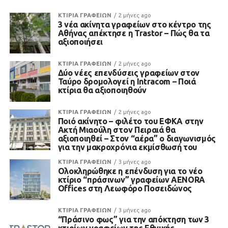
ΚΤΙΡΙΑ ΓΡΑΦΕΙΩΝ
2 μήνες ago
3 νέα ακίνητα γραφείων στο κέντρο της
Αθήνας απέκτησε η Trastor – Πώς θα τα
αξιοποιήσει
ΚΤΙΡΙΑ ΓΡΑΦΕΙΩΝ
2 μήνες ago
Δύο νέες επενδύσεις γραφείων στον
Ταύρο δρομολογεί η Intracom – Ποιά
κτίρια θα αξιοποιηθούν
ΚΤΙΡΙΑ ΓΡΑΦΕΙΩΝ
2 μήνες ago
Ποιό ακίνητο – φιλέτο του ΕΦΚΑ στην
Ακτή Μιαούλη στον Πειραιά θα
αξιοποιηθεί – Στον “αέρα” ο διαγωνισμός
για την μακροχρόνια εκμίσθωσή του
ΚΤΙΡΙΑ ΓΡΑΦΕΙΩΝ
3 μήνες ago
Ολοκληρώθηκε η επένδυση για το νέο
κτίριο “πράσινων” γραφείων AENORA
Offices στη Λεωφόρο Ποσειδώνος
ΚΤΙΡΙΑ ΓΡΑΦΕΙΩΝ
3 μήνες ago
“Πράσινο φως” για την απόκτηση των 3