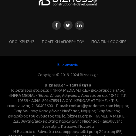
ΌΡΟΙ ΧΡΗΣΗΣ
ΠΟΛΙΤΙΚΗ ΑΠΟΡΡΗΤΟΥ
ΠΟΛΙΤΙΚΗ COOKIES
Επικοινωνία
Copyright © 2019-2024 Bizness.gr
Bizness.gr - Ταυτότητα
Ιδιοκτήτρια εταιρεία: «INFRA MEDIA M.I.K.E.» Διακριτικός τίτλος:
«INFRA MEDIA» - Έδρα: Δήμος Αθηναίων, Αριστείδου αρ. 10-12, Τ.Κ.
10559 - ΑΦΜ: 801478591 Δ.Ο.Υ.: ΚΕΦΟΔΕ ΑΤΤΙΚΗΣ. - Τηλ.
επικοινωνίας: 2130405600 - E-mail: contact@ypodomes.com Νόμιμος
Εκπρόσωπος: Καραγιάννης Νικόλαος, Νόμιμος Εκπρόσωπος -
Δικαιούχος του ονόματος τομέα (bizness.gr): INFRA MEDIA M.I.K.E. -
Διευθυντής/Διαχειριστής: Καραγιάννης Νικόλαος - Διευθυντής
Σύνταξης: Κατερίνα Παναγέα
Η Εταιρεία δηλώνει ότι έχει συμμορφωθεί με τη Σύσταση (ΕΕ)