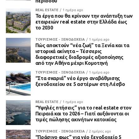
περιόδου
REAL ESTATE
1 ημέρα ago
Τα έργα που θα κρίνουν την ανάπτυξη των
εταιρειών real estate στην Ελλάδα έως
το 2030
ΤΟΥΡΙΣΜΟΣ - ΞΕΝΟΔΟΧΕΙΑ
1 ημέρα ago
Πώς αποκτούν “νέα ζωή” τα Ξενία και τα
ιστορικά ακίνητα – Τέσσερις
διαφορετικές διαδρομές αξιοποίησης
από την Αθήνα μέχρι Κομοτηνή
ΤΟΥΡΙΣΜΟΣ - ΞΕΝΟΔΟΧΕΙΑ
1 ημέρα ago
“Στα σκαριά” νέο έργο αναβάθμισης
ξενοδοχείου σε 5 αστέρων στη Λέσβο
REAL ESTATE
1 ημέρα ago
“Υψηλές πτήσεις” για το real estate στον
Πειραιά και το 2026 – Γιατί αυξάνονται οι
τιμές πώλησης ακινήτων κατοικίας
ΤΟΥΡΙΣΜΟΣ - ΞΕΝΟΔΟΧΕΙΑ
2 ημέρες ago
“Πράσινο φως” για νέο ξενοδοχείο 5