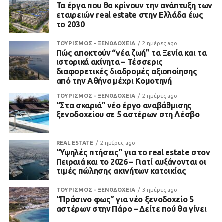
Τα έργα που θα κρίνουν την ανάπτυξη των
εταιρειών real estate στην Ελλάδα έως
το 2030
ΤΟΥΡΙΣΜΟΣ - ΞΕΝΟΔΟΧΕΙΑ
2 ημέρες ago
Πώς αποκτούν “νέα ζωή” τα Ξενία και τα
ιστορικά ακίνητα – Τέσσερις
διαφορετικές διαδρομές αξιοποίησης
από την Αθήνα μέχρι Κομοτηνή
ΤΟΥΡΙΣΜΟΣ - ΞΕΝΟΔΟΧΕΙΑ
2 ημέρες ago
“Στα σκαριά” νέο έργο αναβάθμισης
ξενοδοχείου σε 5 αστέρων στη Λέσβο
REAL ESTATE
2 ημέρες ago
“Υψηλές πτήσεις” για το real estate στον
Πειραιά και το 2026 – Γιατί αυξάνονται οι
τιμές πώλησης ακινήτων κατοικίας
ΤΟΥΡΙΣΜΟΣ - ΞΕΝΟΔΟΧΕΙΑ
3 ημέρες ago
“Πράσινο φως” για νέο ξενοδοχείο 5
αστέρων στην Πάρο – Δείτε πού θα γίνει