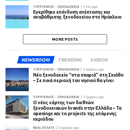
ΤΟΥΡΙΣΜΟΣ - ΞΕΝΟΔΟΧΕΙΑ
3 έτη ago
Εγκρίθηκε επένδυση επέκτασης και
αναβάθμισης ξενοδοχείου στο Ηράκλειο
MORE POSTS
NEWSROOM
TRENDING
VIDEOS
ΤΟΥΡΙΣΜΟΣ - ΞΕΝΟΔΟΧΕΙΑ
2 ημέρες ago
Νέο ξενοδοχείο “στα σκαριά” στη Σκιάθο
– Σε ποιά περιοχή του νησιού θα γίνει
ΤΟΥΡΙΣΜΟΣ - ΞΕΝΟΔΟΧΕΙΑ
2 ημέρες ago
Ο νέος χάρτης των διεθνών
ξενοδοχειακών brands στην Ελλάδα – Τα
openings και τα projects της επόμενης
περιόδου
REAL ESTATE
2 ημέρες ago