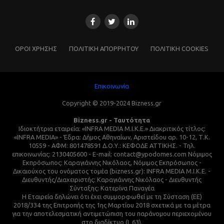
ΌΡΟΙ ΧΡΗΣΗΣ
ΠΟΛΙΤΙΚΗ ΑΠΟΡΡΗΤΟΥ
ΠΟΛΙΤΙΚΗ COOKIES
Επικοινωνία
Copyright © 2019-2024 Bizness.gr
Bizness.gr - Ταυτότητα
Ιδιοκτήτρια εταιρεία: «INFRA MEDIA M.I.K.E.» Διακριτικός τίτλος:
«INFRA MEDIA» - Έδρα: Δήμος Αθηναίων, Αριστείδου αρ. 10-12, Τ.Κ.
10559 - ΑΦΜ: 801478591 Δ.Ο.Υ.: ΚΕΦΟΔΕ ΑΤΤΙΚΗΣ. - Τηλ.
επικοινωνίας: 2130405600 - E-mail: contact@ypodomes.com Νόμιμος
Εκπρόσωπος: Καραγιάννης Νικόλαος, Νόμιμος Εκπρόσωπος -
Δικαιούχος του ονόματος τομέα (bizness.gr): INFRA MEDIA M.I.K.E. -
Διευθυντής/Διαχειριστής: Καραγιάννης Νικόλαος - Διευθυντής
Σύνταξης: Κατερίνα Παναγέα
Η Εταιρεία δηλώνει ότι έχει συμμορφωθεί με τη Σύσταση (ΕΕ)
2018/334 της Επιτροπής της 1ης Μαρτίου 2018 σχετικά με τα μέτρα
για την αποτελεσματική αντιμετώπιση του παράνομου περιεχομένου
στο διαδίκτυο (L 63).