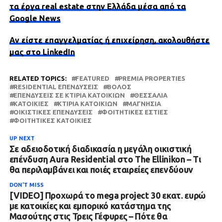
τα έργα real estate στην Ελλάδα μέσα από τα
Google News
Αν είστε επαγγελματίας ή επιχείρηση, ακολουθήστε
μας στο LinkedIn
RELATED TOPICS:
FEATURED
PREMIA PROPERTIES
RESIDENTIAL ΕΠΕΝΔΎΣΕΙΣ
ΒΌΛΟΣ
ΕΠΕΝΔΎΣΕΙΣ ΣΕ ΚΤΊΡΙΑ ΚΑΤΟΙΚΙΏΝ
ΘΕΣΣΑΛΙΑ
ΚΑΤΟΙΚΊΕΣ
ΚΤΊΡΙΑ ΚΑΤΟΙΚΙΏΝ
ΜΑΓΝΗΣΊΑ
ΟΙΚΙΣΤΙΚΈΣ ΕΠΕΝΔΎΣΕΙΣ
ΦΟΙΤΗΤΙΚΈΣ ΕΣΤΊΕΣ
ΦΟΙΤΗΤΙΚΈΣ ΚΑΤΟΙΚΊΕΣ
UP NEXT
Σε αδειοδοτική διαδικασία η μεγάλη οικιστική
επένδυση Aura Residential στο The Ellinikon – Τι
θα περιλαμβάνει και ποιές εταιρείες επενδύουν
DON'T MISS
[VIDEO] Προχωρά το mega project 30 εκατ. ευρώ
με κατοικίες και εμπορικό κατάστημα της
Μασούτης στις Τρεις Γέφυρες – Πότε θα