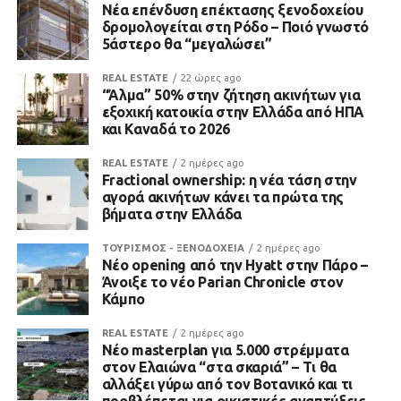
Νέα επένδυση επέκτασης ξενοδοχείου
δρομολογείται στη Ρόδο – Ποιό γνωστό
5άστερο θα “μεγαλώσει”
REAL ESTATE
22 ώρες ago
“Άλμα” 50% στην ζήτηση ακινήτων για
εξοχική κατοικία στην Ελλάδα από ΗΠΑ
και Καναδά το 2026
REAL ESTATE
2 ημέρες ago
Fractional ownership: η νέα τάση στην
αγορά ακινήτων κάνει τα πρώτα της
βήματα στην Ελλάδα
ΤΟΥΡΙΣΜΟΣ - ΞΕΝΟΔΟΧΕΙΑ
2 ημέρες ago
Νέο opening από την Hyatt στην Πάρο –
Άνοιξε το νέο Parian Chronicle στον
Κάμπο
REAL ESTATE
2 ημέρες ago
Νέο masterplan για 5.000 στρέμματα
στον Ελαιώνα “στα σκαριά” – Τι θα
αλλάξει γύρω από τον Βοτανικό και τι