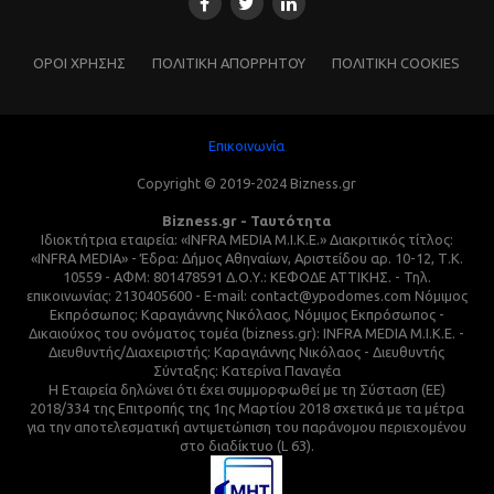
ΌΡΟΙ ΧΡΗΣΗΣ
ΠΟΛΙΤΙΚΗ ΑΠΟΡΡΗΤΟΥ
ΠΟΛΙΤΙΚΗ COOKIES
Επικοινωνία
Copyright © 2019-2024 Bizness.gr
Bizness.gr - Ταυτότητα
Ιδιοκτήτρια εταιρεία: «INFRA MEDIA M.I.K.E.» Διακριτικός τίτλος:
«INFRA MEDIA» - Έδρα: Δήμος Αθηναίων, Αριστείδου αρ. 10-12, Τ.Κ.
10559 - ΑΦΜ: 801478591 Δ.Ο.Υ.: ΚΕΦΟΔΕ ΑΤΤΙΚΗΣ. - Τηλ.
επικοινωνίας: 2130405600 - E-mail: contact@ypodomes.com Νόμιμος
Εκπρόσωπος: Καραγιάννης Νικόλαος, Νόμιμος Εκπρόσωπος -
Δικαιούχος του ονόματος τομέα (bizness.gr): INFRA MEDIA M.I.K.E. -
Διευθυντής/Διαχειριστής: Καραγιάννης Νικόλαος - Διευθυντής
Σύνταξης: Κατερίνα Παναγέα
Η Εταιρεία δηλώνει ότι έχει συμμορφωθεί με τη Σύσταση (ΕΕ)
2018/334 της Επιτροπής της 1ης Μαρτίου 2018 σχετικά με τα μέτρα
για την αποτελεσματική αντιμετώπιση του παράνομου περιεχομένου
στο διαδίκτυο (L 63).