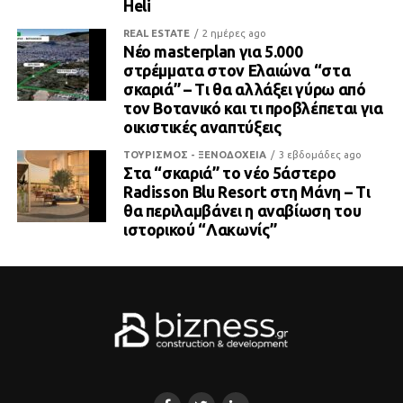
Heli
REAL ESTATE
2 ημέρες ago
Νέο masterplan για 5.000
στρέμματα στον Ελαιώνα “στα
σκαριά” – Τι θα αλλάξει γύρω από
τον Βοτανικό και τι προβλέπεται για
οικιστικές αναπτύξεις
ΤΟΥΡΙΣΜΟΣ - ΞΕΝΟΔΟΧΕΙΑ
3 εβδομάδες ago
Στα “σκαριά” το νέο 5άστερο
Radisson Blu Resort στη Μάνη – Τι
θα περιλαμβάνει η αναβίωση του
ιστορικού “Λακωνίς”