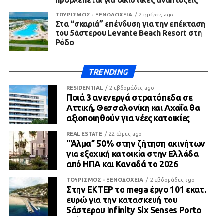
προβλέπεται για οικιστικές αναπτύξεις
ΤΟΥΡΙΣΜΟΣ - ΞΕΝΟΔΟΧΕΙΑ
2 ημέρες ago
Στα “σκαριά” επένδυση για την επέκταση
του 5άστερου Levante Beach Resort στη
Ρόδο
TRENDING
RESIDENTIAL
2 εβδομάδες ago
Ποιά 3 ανενεργά στρατόπεδα σε
Αττική, Θεσσαλονίκη και Αχαΐα θα
αξιοποιηθούν για νέες κατοικίες
REAL ESTATE
22 ώρες ago
“Άλμα” 50% στην ζήτηση ακινήτων
για εξοχική κατοικία στην Ελλάδα
από ΗΠΑ και Καναδά το 2026
ΤΟΥΡΙΣΜΟΣ - ΞΕΝΟΔΟΧΕΙΑ
2 εβδομάδες ago
Στην ΕΚΤΕΡ το mega έργο 101 εκατ.
ευρώ για την κατασκευή του
5άστερου Infinity Six Senses Porto