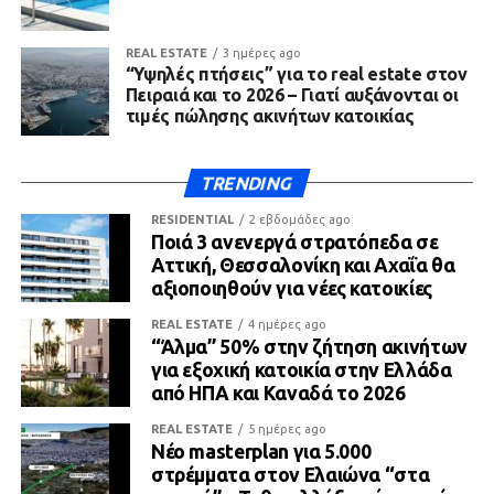
REAL ESTATE
3 ημέρες ago
“Υψηλές πτήσεις” για το real estate στον
Πειραιά και το 2026 – Γιατί αυξάνονται οι
τιμές πώλησης ακινήτων κατοικίας
TRENDING
RESIDENTIAL
2 εβδομάδες ago
Ποιά 3 ανενεργά στρατόπεδα σε
Αττική, Θεσσαλονίκη και Αχαΐα θα
αξιοποιηθούν για νέες κατοικίες
REAL ESTATE
4 ημέρες ago
“Άλμα” 50% στην ζήτηση ακινήτων
για εξοχική κατοικία στην Ελλάδα
από ΗΠΑ και Καναδά το 2026
REAL ESTATE
5 ημέρες ago
Νέο masterplan για 5.000
στρέμματα στον Ελαιώνα “στα