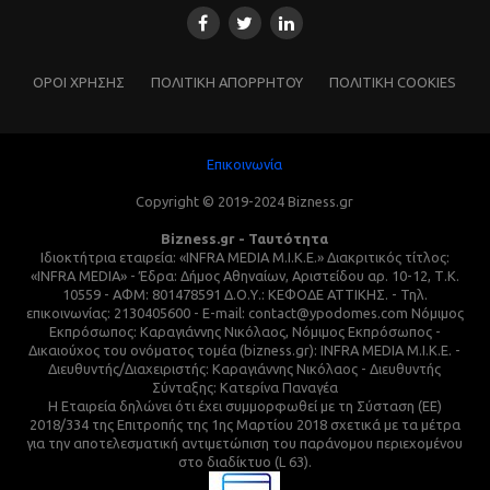
ΌΡΟΙ ΧΡΗΣΗΣ
ΠΟΛΙΤΙΚΗ ΑΠΟΡΡΗΤΟΥ
ΠΟΛΙΤΙΚΗ COOKIES
Επικοινωνία
Copyright © 2019-2024 Bizness.gr
Bizness.gr - Ταυτότητα
Ιδιοκτήτρια εταιρεία: «INFRA MEDIA M.I.K.E.» Διακριτικός τίτλος:
«INFRA MEDIA» - Έδρα: Δήμος Αθηναίων, Αριστείδου αρ. 10-12, Τ.Κ.
10559 - ΑΦΜ: 801478591 Δ.Ο.Υ.: ΚΕΦΟΔΕ ΑΤΤΙΚΗΣ. - Τηλ.
επικοινωνίας: 2130405600 - E-mail: contact@ypodomes.com Νόμιμος
Εκπρόσωπος: Καραγιάννης Νικόλαος, Νόμιμος Εκπρόσωπος -
Δικαιούχος του ονόματος τομέα (bizness.gr): INFRA MEDIA M.I.K.E. -
Διευθυντής/Διαχειριστής: Καραγιάννης Νικόλαος - Διευθυντής
Σύνταξης: Κατερίνα Παναγέα
Η Εταιρεία δηλώνει ότι έχει συμμορφωθεί με τη Σύσταση (ΕΕ)
2018/334 της Επιτροπής της 1ης Μαρτίου 2018 σχετικά με τα μέτρα
για την αποτελεσματική αντιμετώπιση του παράνομου περιεχομένου
στο διαδίκτυο (L 63).