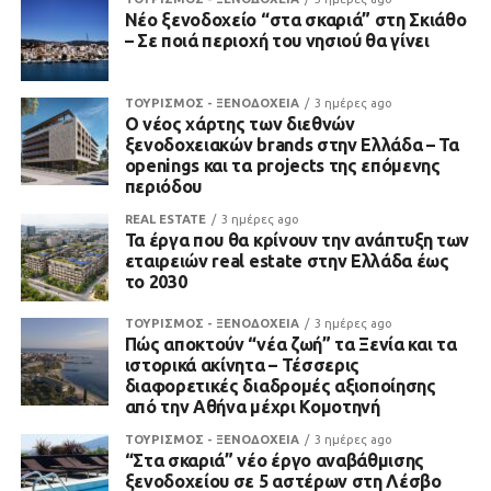
Νέο ξενοδοχείο “στα σκαριά” στη Σκιάθο
– Σε ποιά περιοχή του νησιού θα γίνει
ΤΟΥΡΙΣΜΟΣ - ΞΕΝΟΔΟΧΕΙΑ
3 ημέρες ago
Ο νέος χάρτης των διεθνών
ξενοδοχειακών brands στην Ελλάδα – Τα
openings και τα projects της επόμενης
περιόδου
REAL ESTATE
3 ημέρες ago
Τα έργα που θα κρίνουν την ανάπτυξη των
εταιρειών real estate στην Ελλάδα έως
το 2030
ΤΟΥΡΙΣΜΟΣ - ΞΕΝΟΔΟΧΕΙΑ
3 ημέρες ago
Πώς αποκτούν “νέα ζωή” τα Ξενία και τα
ιστορικά ακίνητα – Τέσσερις
διαφορετικές διαδρομές αξιοποίησης
από την Αθήνα μέχρι Κομοτηνή
ΤΟΥΡΙΣΜΟΣ - ΞΕΝΟΔΟΧΕΙΑ
3 ημέρες ago
“Στα σκαριά” νέο έργο αναβάθμισης
ξενοδοχείου σε 5 αστέρων στη Λέσβο