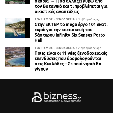
σκαριά” – Τι θα αλλάξει γύρω από
τον Βοτανικό και τι προβλέπεται για
οικιστικές αναπτύξεις
ΤΟΥΡΙΣΜΟΣ - ΞΕΝΟΔΟΧΕΙΑ
3 εβδομάδες ago
Στην ΕΚΤΕΡ το mega έργο 101 εκατ.
ευρώ για την κατασκευή του
5άστερου Infinity Six Senses Porto
Heli
ΤΟΥΡΙΣΜΟΣ - ΞΕΝΟΔΟΧΕΙΑ
2 εβδομάδες ago
Ποιες είναι οι 11 νέες ξενοδοχειακές
επενδύσεις που δρομολογούνται
στις Κυκλάδες – Σε ποιά νησιά θα
γίνουν