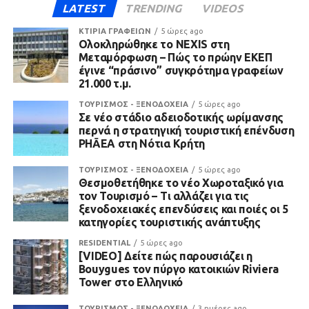
LATEST
TRENDING
VIDEOS
ΚΤΙΡΙΑ ΓΡΑΦΕΙΩΝ
5 ώρες ago
Ολοκληρώθηκε το NEXIS στη
Μεταμόρφωση – Πώς το πρώην ΕΚΕΠ
έγινε “πράσινο” συγκρότημα γραφείων
21.000 τ.μ.
ΤΟΥΡΙΣΜΟΣ - ΞΕΝΟΔΟΧΕΙΑ
5 ώρες ago
Σε νέο στάδιο αδειοδοτικής ωρίμανσης
περνά η στρατηγική τουριστική επένδυση
PHĀEA στη Νότια Κρήτη
ΤΟΥΡΙΣΜΟΣ - ΞΕΝΟΔΟΧΕΙΑ
5 ώρες ago
Θεσμοθετήθηκε το νέο Χωροταξικό για
τον Τουρισμό – Τι αλλάζει για τις
ξενοδοχειακές επενδύσεις και ποιές οι 5
κατηγορίες τουριστικής ανάπτυξης
RESIDENTIAL
5 ώρες ago
[VIDEO] Δείτε πώς παρουσιάζει η
Bouygues τον πύργο κατοικιών Riviera
Tower στο Ελληνικό
ΤΟΥΡΙΣΜΟΣ - ΞΕΝΟΔΟΧΕΙΑ
3 ημέρες ago