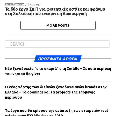
ΕΠΕΝΔΥΣΕΙΣ
6 έτη ago
Τα δύο έργα ΣΔΙΤ για φοιτητικές εστίες και φράγμα
στη Χαλκιδική που ενέκρινε η Διυπουργική
MORE POSTS
ΠΡΌΣΦΑΤΑ ΆΡΘΡΑ
Νέο ξενοδοχείο “στα σκαριά” στη Σκιάθο – Σε ποιά περιοχή
του νησιού θα γίνει
Ο νέος χάρτης των διεθνών ξενοδοχειακών brands στην
Ελλάδα – Τα openings και τα projects της επόμενης
περιόδου
Τα έργα που θα κρίνουν την ανάπτυξη των εταιρειών real
estate στην Ελλάδα έως το 2030