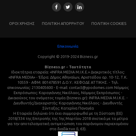
ΌΡΟΙ ΧΡΗΣΗΣ
ΠΟΛΙΤΙΚΗ ΑΠΟΡΡΗΤΟΥ
ΠΟΛΙΤΙΚΗ COOKIES
Επικοινωνία
Copyright © 2019-2024 Bizness.gr
Bizness.gr - Ταυτότητα
Ιδιοκτήτρια εταιρεία: «INFRA MEDIA M.I.K.E.» Διακριτικός τίτλος:
«INFRA MEDIA» - Έδρα: Δήμος Αθηναίων, Αριστείδου αρ. 10-12, Τ.Κ.
10559 - ΑΦΜ: 801478591 Δ.Ο.Υ.: ΚΕΦΟΔΕ ΑΤΤΙΚΗΣ. - Τηλ.
επικοινωνίας: 2130405600 - E-mail: contact@ypodomes.com Νόμιμος
Εκπρόσωπος: Καραγιάννης Νικόλαος, Νόμιμος Εκπρόσωπος -
Δικαιούχος του ονόματος τομέα (bizness.gr): INFRA MEDIA M.I.K.E. -
Διευθυντής/Διαχειριστής: Καραγιάννης Νικόλαος - Διευθυντής
Σύνταξης: Κατερίνα Παναγέα
Η Εταιρεία δηλώνει ότι έχει συμμορφωθεί με τη Σύσταση (ΕΕ)
2018/334 της Επιτροπής της 1ης Μαρτίου 2018 σχετικά με τα μέτρα
για την αποτελεσματική αντιμετώπιση του παράνομου περιεχομένου
στο διαδίκτυο (L 63).