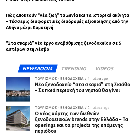
Πώς αποκτούν “νέα ζωή” τα Ξενία και τα ιστορικά ακίνητα
– Τέσσερις διαφορετικές διαδρομές αξιοποίησης από την
Αθήνα μέχρι Κομοτηνή
“Στα σκαριά” νέο έργο αναβάθμισης ξενοδοχείου σε 5
αστέρων στη Λέσβο
NEWSROOM
TRENDING
VIDEOS
ΤΟΥΡΙΣΜΟΣ - ΞΕΝΟΔΟΧΕΙΑ
1 ημέρα ago
Νέο ξενοδοχείο “στα σκαριά” στη Σκιάθο
– Σε ποιά περιοχή του νησιού θα γίνει
ΤΟΥΡΙΣΜΟΣ - ΞΕΝΟΔΟΧΕΙΑ
2 ημέρες ago
Ο νέος χάρτης των διεθνών
ξενοδοχειακών brands στην Ελλάδα – Τα
openings και τα projects της επόμενης
περιόδου