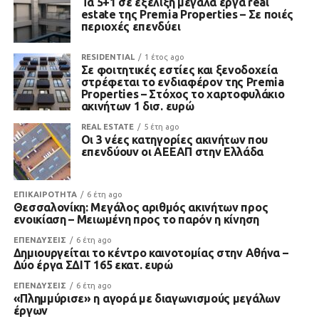
Τα 5+1 σε εξέλιξη μεγάλα έργα real
estate της Premia Properties – Σε ποιές
περιοχές επενδύει
RESIDENTIAL
1 έτος ago
Σε φοιτητικές εστίες και ξενοδοχεία
στρέφεται το ενδιαφέρον της Premia
Properties – Στόχος το χαρτοφυλάκιο
ακινήτων 1 δισ. ευρώ
REAL ESTATE
5 έτη ago
Οι 3 νέες κατηγορίες ακινήτων που
επενδύουν οι ΑΕΕΑΠ στην Ελλάδα
ΕΠΙΚΑΙΡΟΤΗΤΑ
6 έτη ago
Θεσσαλονίκη: Μεγάλος αριθμός ακινήτων προς
ενοικίαση – Μειωμένη προς το παρόν η κίνηση
ΕΠΕΝΔΥΣΕΙΣ
6 έτη ago
Δημιουργείται το κέντρο καινοτομίας στην Αθήνα –
Δύο έργα ΣΔΙΤ 165 εκατ. ευρώ
ΕΠΕΝΔΥΣΕΙΣ
6 έτη ago
«Πλημμύρισε» η αγορά με διαγωνισμούς μεγάλων
έργων