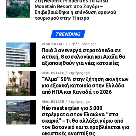
Στη Hellenic Properties το Aristi
Mountain Resort στο Ζαγόρι –
Επιβεβαιώθηκε η επένδυση ορεινού
τουρισμού στην Ήπειρο
TRENDING
RESIDENTIAL
2 εβδομάδες ago
Ποιά 3 ανενεργά στρατόπεδα σε
Αττική, Θεσσαλονίκη και Αχαΐα θα
αξιοποιηθούν για νέες κατοικίες
REAL ESTATE
3 ημέρες ago
“Άλμα” 50% στην ζήτηση ακινήτων
για εξοχική κατοικία στην Ελλάδα
από ΗΠΑ και Καναδά το 2026
REAL ESTATE
4 ημέρες ago
Νέο masterplan για 5.000
στρέμματα στον Ελαιώνα “στα
σκαριά” – Τι θα αλλάξει γύρω από
τον Βοτανικό και τι προβλέπεται για
οικιστικές αναπτύξεις