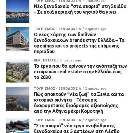
ΤΟΥΡΙΣΜΟΣ - ΞΕΝΟΔΟΧΕΙΑ
1 ημέρα ago
Νέο ξενοδοχείο “στα σκαριά” στη Σκιάθο
– Σε ποιά περιοχή του νησιού θα γίνει
ΤΟΥΡΙΣΜΟΣ - ΞΕΝΟΔΟΧΕΙΑ
2 ημέρες ago
Ο νέος χάρτης των διεθνών
ξενοδοχειακών brands στην Ελλάδα – Τα
openings και τα projects της επόμενης
περιόδου
REAL ESTATE
2 ημέρες ago
Τα έργα που θα κρίνουν την ανάπτυξη των
εταιρειών real estate στην Ελλάδα έως
το 2030
ΤΟΥΡΙΣΜΟΣ - ΞΕΝΟΔΟΧΕΙΑ
2 ημέρες ago
Πώς αποκτούν “νέα ζωή” τα Ξενία και τα
ιστορικά ακίνητα – Τέσσερις
διαφορετικές διαδρομές αξιοποίησης
από την Αθήνα μέχρι Κομοτηνή
ΤΟΥΡΙΣΜΟΣ - ΞΕΝΟΔΟΧΕΙΑ
2 ημέρες ago
“Στα σκαριά” νέο έργο αναβάθμισης
ξενοδοχείου σε 5 αστέρων στη Λέσβο