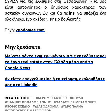
ΣΥΡΙΖΑ για τις ελλείψεις στη Θεσσαλονίκη. «Για μας
είναι αυτονόητος ο δημόσιος χαρακτήρας των
αστικών συγκοινωνιών και θα πρέπει να υπάρξει ένα
ολοκληρωμένο σχέδιο», είπε ο βουλευτής.
Πηγή:
ypodomes.com
Μην ξεχάσετε
Μείνετε πάντα ενημερωμένοι για τις επενδύσεις και
τα έργα real estate στην Ελλάδα μέσα από τα
Google News
Αν είστε επαγγελματίας ή επιχείρηση, ακολουθήστε
μας στο LinkedIn
RELATED TOPICS:
ΑΕΡΟΜΕΤΑΦΟΡΈΣ
ΒΟΥΛΉ
ΓΙΆΝΝΗΣ ΚΕΦΑΛΟΓΙΆΝΝΗΣ
ΘΑΛΆΣΣΙΕΣ ΜΕΤΑΦΟΡΈΣ
ΝΟΜΟΣΧΈΔΙΟ
ΥΔΑΤΟΔΡΌΜΙΑ
ΥΔΡΟΠΛΆΝΑ
ΥΦΥΠΟΥΡΓΌΣ ΜΕΤΑΦΟΡΏΝ