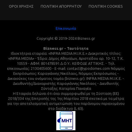
ΌΡΟΙ ΧΡΗΣΗΣ
ΠΟΛΙΤΙΚΗ ΑΠΟΡΡΗΤΟΥ
ΠΟΛΙΤΙΚΗ COOKIES
Επικοινωνία
Copyright © 2019-2024 Bizness.gr
Bizness.gr - Ταυτότητα
Ιδιοκτήτρια εταιρεία: «INFRA MEDIA M.I.K.E.» Διακριτικός τίτλος:
«INFRA MEDIA» - Έδρα: Δήμος Αθηναίων, Αριστείδου αρ. 10-12, Τ.Κ.
10559 - ΑΦΜ: 801478591 Δ.Ο.Υ.: ΚΕΦΟΔΕ ΑΤΤΙΚΗΣ. - Τηλ.
επικοινωνίας: 2130405600 - E-mail: contact@ypodomes.com Νόμιμος
Εκπρόσωπος: Καραγιάννης Νικόλαος, Νόμιμος Εκπρόσωπος -
Δικαιούχος του ονόματος τομέα (bizness.gr): INFRA MEDIA M.I.K.E. -
Διευθυντής/Διαχειριστής: Καραγιάννης Νικόλαος - Διευθυντής
Σύνταξης: Κατερίνα Παναγέα
Η Εταιρεία δηλώνει ότι έχει συμμορφωθεί με τη Σύσταση (ΕΕ)
2018/334 της Επιτροπής της 1ης Μαρτίου 2018 σχετικά με τα μέτρα
για την αποτελεσματική αντιμετώπιση του παράνομου περιεχομένου
στο διαδίκτυο (L 63).