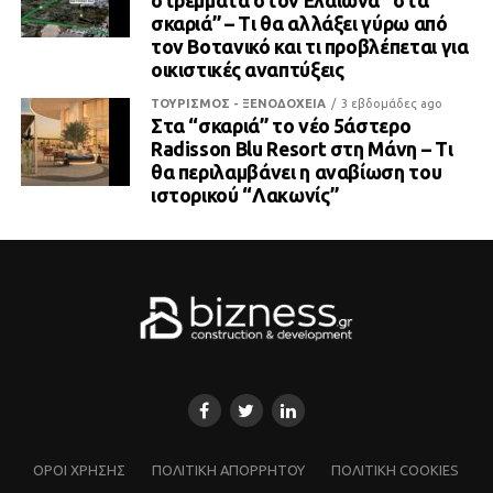
στρέμματα στον Ελαιώνα “στα
σκαριά” – Τι θα αλλάξει γύρω από
τον Βοτανικό και τι προβλέπεται για
οικιστικές αναπτύξεις
ΤΟΥΡΙΣΜΟΣ - ΞΕΝΟΔΟΧΕΙΑ
3 εβδομάδες ago
Στα “σκαριά” το νέο 5άστερο
Radisson Blu Resort στη Μάνη – Τι
θα περιλαμβάνει η αναβίωση του
ιστορικού “Λακωνίς”
ΌΡΟΙ ΧΡΗΣΗΣ
ΠΟΛΙΤΙΚΗ ΑΠΟΡΡΗΤΟΥ
ΠΟΛΙΤΙΚΗ COOKIES