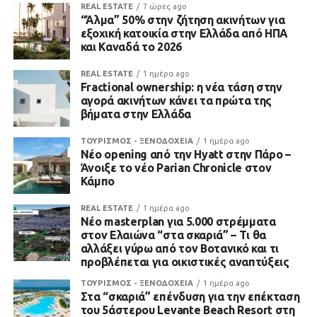
REAL ESTATE
7 ώρες ago
“Άλμα” 50% στην ζήτηση ακινήτων για
εξοχική κατοικία στην Ελλάδα από ΗΠΑ
και Καναδά το 2026
REAL ESTATE
1 ημέρα ago
Fractional ownership: η νέα τάση στην
αγορά ακινήτων κάνει τα πρώτα της
βήματα στην Ελλάδα
ΤΟΥΡΙΣΜΟΣ - ΞΕΝΟΔΟΧΕΙΑ
1 ημέρα ago
Νέο opening από την Hyatt στην Πάρο –
Άνοιξε το νέο Parian Chronicle στον
Κάμπο
REAL ESTATE
1 ημέρα ago
Νέο masterplan για 5.000 στρέμματα
στον Ελαιώνα “στα σκαριά” – Τι θα
αλλάξει γύρω από τον Βοτανικό και τι
προβλέπεται για οικιστικές αναπτύξεις
ΤΟΥΡΙΣΜΟΣ - ΞΕΝΟΔΟΧΕΙΑ
1 ημέρα ago
Στα “σκαριά” επένδυση για την επέκταση
του 5άστερου Levante Beach Resort στη