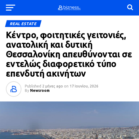
REAL ESTATE
Kέντρο, φοιτητικές γειτονιές,
ανατολική και δυτική
Θεσσαλονίκη απευθύνονται σε
εντελώς διαφορετικό τύπο
επενδυτή ακινήτων
Published
2 μήνες ago
on
17 Ιουνίου, 2026
By
Newsroom