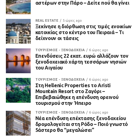
αστέρων στην Πάρο – Δείτε πού θα γίνει
REAL ESTATE
5 ώρες ago
Ξεκίνησε η διόρθωση στις τιμές ενοικίων
κατοικίας στο κέντρο του Πειραιά – Τι
δείχνουν οι τάσεις
ΤΟΥΡΙΣΜΟΣ - ΞΕΝΟΔΟΧΕΙΑ
6 ώρες ago
Επενδύσεις 22 εκατ. ευρώ αλλάζουν τον
ξενοδοχειακό χάρτη τεσσάρων νησιών
του Αιγαίου
ΤΟΥΡΙΣΜΟΣ - ΞΕΝΟΔΟΧΕΙΑ
6 ώρες ago
Στη Hellenic Properties το Aristi
Mountain Resort στο Ζαγόρι –
Επιβεβαιώθηκε η επένδυση ορεινού
τουρισμού στην Ήπειρο
ΤΟΥΡΙΣΜΟΣ - ΞΕΝΟΔΟΧΕΙΑ
6 ώρες ago
Νέα επένδυση επέκτασης ξενοδοχείου
δρομολογείται στη Ρόδο – Ποιό γνωστό
5άστερο θα “μεγαλώσει”