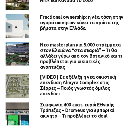
ΗΠΑ και Καναδά το 2026
Fractional ownership: η νέα τάση στην
αγορά ακινήτων κάνει τα πρώτα της
βήματα στην Ελλάδα
Νέο masterplan για 5.000 στρέμματα
στον Ελαιώνα “στα σκαριά” – Τι θα
αλλάξει γύρω από τον Βοτανικό και τι
προβλέπεται για οικιστικές
αναπτύξεις
[VIDEO] Σε εξέλιξη η νέα οικιστική
επένδυση Almyra Complex στις
Σέρρες – Ποιός γνωστός όμιλος
επενδύει
Συμφωνία 400 εκατ. ευρώ Εθνικής
Τράπεζας – Dromeus για εμπορικά
ακίνητα – Τι προβλέπει το deal