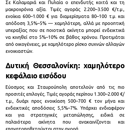
Σε Καλαμαριά και Πυλαία ο επενδυτής κοιτά και τη
μακροχρόνια αξία. Τιμές αγοράς 2.200–3.500 €/τ.μ.,
ενοίκια 600–1.000 € για διαμερίσματα 80–100 τ.μ. και
απόδοση 3,5%–5% — χαμηλότερη, αλλά με προοπτική
υπεραξίας που σε ποιοτικά ακίνητα μπορεί ενδεικτικά
να κινηθεί στο 5%–10% σε βάθος χρόνου. Προτιμάται
από οικογένειες, με χαμηλότερο ρίσκο συχνών αλλαγών
ενοικιαστών.
Δυτική Θεσσαλονίκη: χαμηλότερο
κεφάλαιο εισόδου
Εύοσμος και Σταυρούπολη αποτελούν από τις πιο
προσιτές επιλογές. Τιμές αγοράς περίπου 1.300–2.000 €/
τ.μ., δυάρι προς ενοικίαση 500–700 € τον μήνα και
ενδεικτικές αποδόσεις 5,5%–7%. Υπάρχει ενδιαφέρον
και για στρατηγικές μεταπώλησης, ειδικά σε
παλαιότερα ακίνητα που ανακαινίζονται και
επανατοποθετούνται στην αγορά.