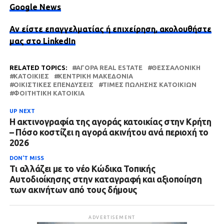
Google News
Αν είστε επαγγελματίας ή επιχείρηση, ακολουθήστε
μας στο LinkedIn
RELATED TOPICS:
ΑΓΟΡΆ REAL ESTATE
ΘΕΣΣΑΛΟΝΊΚΗ
ΚΑΤΟΙΚΊΕΣ
ΚΕΝΤΡΙΚΉ ΜΑΚΕΔΟΝΊΑ
ΟΙΚΙΣΤΙΚΈΣ ΕΠΕΝΔΎΣΕΙΣ
ΤΙΜΈΣ ΠΏΛΗΣΗΣ ΚΑΤΟΙΚΙΏΝ
ΦΟΙΤΗΤΙΚΉ ΚΑΤΟΙΚΊΑ
UP NEXT
Η ακτινογραφία της αγοράς κατοικίας στην Κρήτη
– Πόσο κοστίζει η αγορά ακινήτου ανά περιοχή το
2026
DON'T MISS
Τι αλλάζει με το νέο Κώδικα Τοπικής
Αυτοδιοίκησης στην καταγραφή και αξιοποίηση
των ακινήτων από τους δήμους
ADVERTISEMENT