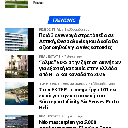
Ρόδο
TRENDING
RESIDENTIAL
1 εβδομάδα ago
Ποιά 3 ανενεργά στρατόπεδα σε
Αττική, Θεσσαλονίκη και Αχαΐα θα
αξιοποιηθούν για νέες κατοικίες
REAL ESTATE
7 ώρες ago
“Άλμα” 50% στην ζήτηση ακινήτων
για εξοχική κατοικία στην Ελλάδα
από ΗΠΑ και Καναδά το 2026
ΤΟΥΡΙΣΜΟΣ - ΞΕΝΟΔΟΧΕΙΑ
2 εβδομάδες ago
Στην ΕΚΤΕΡ το mega έργο 101 εκατ.
ευρώ για την κατασκευή του
5άστερου Infinity Six Senses Porto
Heli
REAL ESTATE
1 ημέρα ago
Νέο masterplan για 5.000