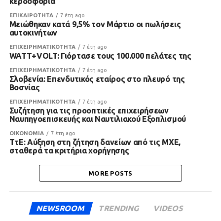
κερδοφορία
ΕΠΙΚΑΙΡΟΤΗΤΑ
7 έτη ago
Μειώθηκαν κατά 9,5% τον Μάρτιο οι πωλήσεις
αυτοκινήτων
ΕΠΙΧΕΙΡΗΜΑΤΙΚΟΤΗΤΑ
7 έτη ago
WATT+VOLT: Γιόρτασε τους 100.000 πελάτες της
ΕΠΙΧΕΙΡΗΜΑΤΙΚΟΤΗΤΑ
7 έτη ago
Σλοβενία: Επενδυτικός εταίρος στο πλευρό της
Βοσνίας
ΕΠΙΧΕΙΡΗΜΑΤΙΚΟΤΗΤΑ
7 έτη ago
Συζήτηση για τις προοπτικές επιχειρήσεων
Ναυπηγοεπισκευής και Ναυτιλιακού Εξοπλισμού
ΟΙΚΟΝΟΜΙΑ
7 έτη ago
ΤτΕ: Αύξηση στη ζήτηση δανείων από τις ΜΧΕ,
σταθερά τα κριτήρια χορήγησης
MORE POSTS
NEWSROOM
TRENDING
VIDEOS