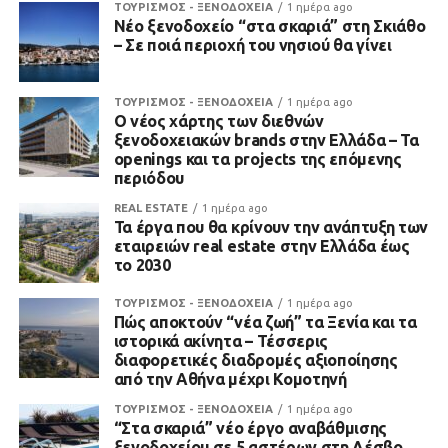
ΤΟΥΡΙΣΜΟΣ - ΞΕΝΟΔΟΧΕΙΑ
1 ημέρα ago
Νέο ξενοδοχείο “στα σκαριά” στη Σκιάθο
– Σε ποιά περιοχή του νησιού θα γίνει
ΤΟΥΡΙΣΜΟΣ - ΞΕΝΟΔΟΧΕΙΑ
1 ημέρα ago
Ο νέος χάρτης των διεθνών
ξενοδοχειακών brands στην Ελλάδα – Τα
openings και τα projects της επόμενης
περιόδου
REAL ESTATE
1 ημέρα ago
Τα έργα που θα κρίνουν την ανάπτυξη των
εταιρειών real estate στην Ελλάδα έως
το 2030
ΤΟΥΡΙΣΜΟΣ - ΞΕΝΟΔΟΧΕΙΑ
1 ημέρα ago
Πώς αποκτούν “νέα ζωή” τα Ξενία και τα
ιστορικά ακίνητα – Τέσσερις
διαφορετικές διαδρομές αξιοποίησης
από την Αθήνα μέχρι Κομοτηνή
ΤΟΥΡΙΣΜΟΣ - ΞΕΝΟΔΟΧΕΙΑ
1 ημέρα ago
“Στα σκαριά” νέο έργο αναβάθμισης
ξενοδοχείου σε 5 αστέρων στη Λέσβο