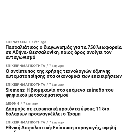
ΕΠΕΝΔΥΣΕΙΣ
7 έτη ago
Πασχαλιάτικος ο διαγωνισμός για τα 750 λεωφορεία
σε Αθήνα-Θεσσαλονίκη, ποιος όρος ανοίγει τον
ανταγωνισμό
ΕΠΙΧΕΙΡΗΜΑΤΙΚΟΤΗΤΑ
7 έτη ago
Ο αντίκτυπος της χρήσης τεχνολογιών έξυπνης
αυτοματοποίησης στα οικονομικά των επιχειρήσεων
ΕΠΙΧΕΙΡΗΜΑΤΙΚΟΤΗΤΑ
7 έτη ago
Siemens: Η βιομηχανία στο επόμενο επίπεδο του
ψηφιακού μετασχηματισμού
ΔΙΕΘΝΗ
7 έτη ago
Δασμούς σε ευρωπαϊκά προϊόντα ύψους 11 δισ.
δολαρίων προαναγγέλλει ο Τραμπ
ΕΠΙΧΕΙΡΗΜΑΤΙΚΟΤΗΤΑ
7 έτη ago
Εθνική Ασφαλιστική: Ενίσχυση παραγωγής, υψηλή