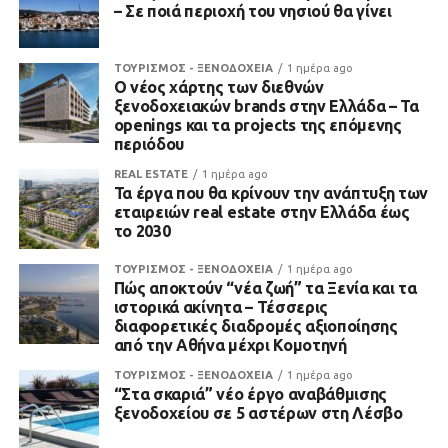
– Σε ποιά περιοχή του νησιού θα γίνει
ΤΟΥΡΙΣΜΟΣ - ΞΕΝΟΔΟΧΕΙΑ
1 ημέρα ago
Ο νέος χάρτης των διεθνών
ξενοδοχειακών brands στην Ελλάδα – Τα
openings και τα projects της επόμενης
περιόδου
REAL ESTATE
1 ημέρα ago
Τα έργα που θα κρίνουν την ανάπτυξη των
εταιρειών real estate στην Ελλάδα έως
το 2030
ΤΟΥΡΙΣΜΟΣ - ΞΕΝΟΔΟΧΕΙΑ
1 ημέρα ago
Πώς αποκτούν “νέα ζωή” τα Ξενία και τα
ιστορικά ακίνητα – Τέσσερις
διαφορετικές διαδρομές αξιοποίησης
από την Αθήνα μέχρι Κομοτηνή
ΤΟΥΡΙΣΜΟΣ - ΞΕΝΟΔΟΧΕΙΑ
1 ημέρα ago
“Στα σκαριά” νέο έργο αναβάθμισης
ξενοδοχείου σε 5 αστέρων στη Λέσβο