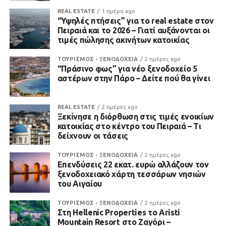
REAL ESTATE
1 ημέρα ago
“Υψηλές πτήσεις” για το real estate στον
Πειραιά και το 2026 – Γιατί αυξάνονται οι
τιμές πώλησης ακινήτων κατοικίας
ΤΟΥΡΙΣΜΟΣ - ΞΕΝΟΔΟΧΕΙΑ
2 ημέρες ago
“Πράσινο φως” για νέο ξενοδοχείο 5
αστέρων στην Πάρο – Δείτε πού θα γίνει
REAL ESTATE
2 ημέρες ago
Ξεκίνησε η διόρθωση στις τιμές ενοικίων
κατοικίας στο κέντρο του Πειραιά – Τι
δείχνουν οι τάσεις
ΤΟΥΡΙΣΜΟΣ - ΞΕΝΟΔΟΧΕΙΑ
2 ημέρες ago
Επενδύσεις 22 εκατ. ευρώ αλλάζουν τον
ξενοδοχειακό χάρτη τεσσάρων νησιών
του Αιγαίου
ΤΟΥΡΙΣΜΟΣ - ΞΕΝΟΔΟΧΕΙΑ
2 ημέρες ago
Στη Hellenic Properties το Aristi
Mountain Resort στο Ζαγόρι –