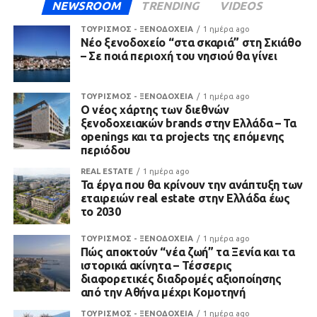
NEWSROOM
TRENDING
VIDEOS
ΤΟΥΡΙΣΜΟΣ - ΞΕΝΟΔΟΧΕΙΑ
1 ημέρα ago
Νέο ξενοδοχείο “στα σκαριά” στη Σκιάθο
– Σε ποιά περιοχή του νησιού θα γίνει
ΤΟΥΡΙΣΜΟΣ - ΞΕΝΟΔΟΧΕΙΑ
1 ημέρα ago
Ο νέος χάρτης των διεθνών
ξενοδοχειακών brands στην Ελλάδα – Τα
openings και τα projects της επόμενης
περιόδου
REAL ESTATE
1 ημέρα ago
Τα έργα που θα κρίνουν την ανάπτυξη των
εταιρειών real estate στην Ελλάδα έως
το 2030
ΤΟΥΡΙΣΜΟΣ - ΞΕΝΟΔΟΧΕΙΑ
1 ημέρα ago
Πώς αποκτούν “νέα ζωή” τα Ξενία και τα
ιστορικά ακίνητα – Τέσσερις
διαφορετικές διαδρομές αξιοποίησης
από την Αθήνα μέχρι Κομοτηνή
ΤΟΥΡΙΣΜΟΣ - ΞΕΝΟΔΟΧΕΙΑ
1 ημέρα ago