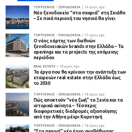
ΤΟΥΡΙΣΜΟΣ - ΞΕΝΟΔΟΧΕΙΑ
16 ώρες ago
Νέο ξενοδοχείο “στα σκαριά” στη Σκιάθο
– Σε ποιά περιοχή του νησιού θα γίνει
ΤΟΥΡΙΣΜΟΣ - ΞΕΝΟΔΟΧΕΙΑ
17 ώρες ago
Ο νέος χάρτης των διεθνών
ξενοδοχειακών brands στην Ελλάδα – Τα
openings και τα projects της επόμενης
περιόδου
REAL ESTATE
18 ώρες ago
Τα έργα που θα κρίνουν την ανάπτυξη των
εταιρειών real estate στην Ελλάδα έως
το 2030
ΤΟΥΡΙΣΜΟΣ - ΞΕΝΟΔΟΧΕΙΑ
18 ώρες ago
Πώς αποκτούν “νέα ζωή” τα Ξενία και τα
ιστορικά ακίνητα – Τέσσερις
διαφορετικές διαδρομές αξιοποίησης
από την Αθήνα μέχρι Κομοτηνή
ΤΟΥΡΙΣΜΟΣ - ΞΕΝΟΔΟΧΕΙΑ
18 ώρες ago
“Στα σκαριά” νέο έργο αναβάθμισης