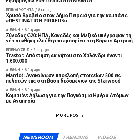
Εφαρμογών electronica στο Μόναχο
ΕΠΙΚΑΙΡΟΤΗΤΑ
8 έτη ago
Χρυσό Βραβείο στον Δήμο Πειραιά για την καμπάνια
«DESTINATION PIRAEUS»
ΔΙΕΘΝΗ
8 έτη ago
Σύνοδος G20: ΗΠΑ, Καναδάς και Μεξικό υπέγραψαν τη
νέα συνθήκη ελεύθερου εμπορίου στη Βόρεια Αμερική
ΕΠΕΝΔΥΣΕΙΣ
8 έτη ago
Trastor: Απόκτηση ακινήτου στο Χαλάνδρι έναντι
1.600.000
ΔΙΕΘΝΗ
8 έτη ago
Marriot: Ανακοίνωσε υποκλοπή στοιχείων 500 εκ.
πελατών της στη βάση δεδομένων της Starwood
ΔΙΕΘΝΗ
8 έτη ago
Κομισιόν: Δήλωση για την Παγκόσμια Ημέρα Ατόμων
με Αναπηρία
MORE POSTS
NEWSROOM
TRENDING
VIDEOS