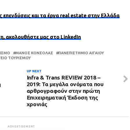
ς επενδύσεις και τα έργα real estate στην Ελλάδα
ση, ακολουθήστε μας στο LinkedIn
ΡΙΣΜΌ
ΜΆΝΟΣ ΚΌΝΣΟΛΑΣ
ΠΑΝΕΠΙΣΤΉΜΙΟ ΑΙΓΑΊΟΥ
ΕΊΟ ΤΟΥΡΙΣΜΟΎ
UP NEXT
Infra & Trans REVIEW 2018 –
ή
2019: Τα μεγάλα ονόματα που
αρθρογραφούν στην πρώτη
Επιχειρηματική Έκδοση της
χρονιάς
ADVERTISEMENT