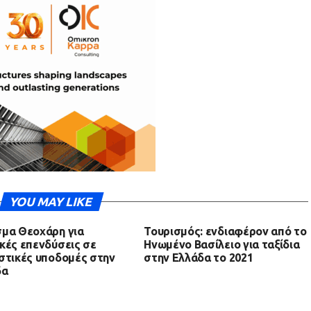
YOU MAY LIKE
μα Θεοχάρη για
Τουρισμός: ενδιαφέρον από το
κές επενδύσεις σε
Ηνωμένο Βασίλειο για ταξίδια
στικές υποδομές στην
στην Ελλάδα το 2021
δα