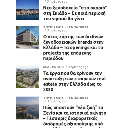
3 ημέρες ago
Νέο ξενοδοχείο “στα σκαριά”
στη Σκιάθο – Σε ποιά περιοχή
του νησιού θα γίνει
ΤΟΥΡΙΣΜΟΣ - ΞΕΝΟΔΟΧΕΙΑ
3 ημέρες ago
Ο νέος χάρτης των διεθνών
ξενοδοχειακών brands στην
Ελλάδα – Τα openings και τα
projects της επόμενης
περιόδου
REAL ESTATE
3 ημέρες ago
Τα έργα που θα κρίνουν την
ανάπτυξη των εταιρειών real
estate στην Ελλάδα έως το
2030
ΤΟΥΡΙΣΜΟΣ - ΞΕΝΟΔΟΧΕΙΑ
3 ημέρες ago
Πώς αποκτούν “νέα ζωή” τα
Ξενία και τα ιστορικά ακίνητα
– Τέσσερις διαφορετικές
διαδρομές αξιοποίησης από