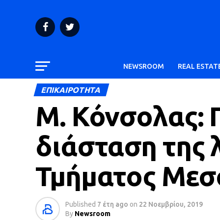
NEWSROOM
REAL ESTAT
ΕΠΙΚΑΙΡΟΤΗΤΑ
Μ. Κόνσολας:
διάσταση της 
Τμήματος Μεσ
Published
7 έτη ago
on
22 Νοεμβρίου, 2019
By
Newsroom