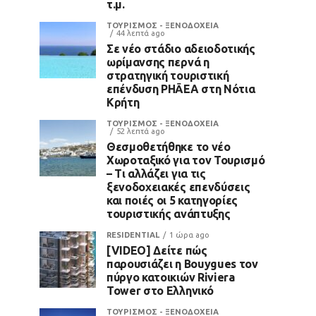
τ.μ.
ΤΟΥΡΙΣΜΟΣ - ΞΕΝΟΔΟΧΕΙΑ
44 λεπτά ago
Σε νέο στάδιο αδειοδοτικής
ωρίμανσης περνά η
στρατηγική τουριστική
επένδυση PHĀEA στη Νότια
Κρήτη
ΤΟΥΡΙΣΜΟΣ - ΞΕΝΟΔΟΧΕΙΑ
52 λεπτά ago
Θεσμοθετήθηκε το νέο
Χωροταξικό για τον Τουρισμό
– Τι αλλάζει για τις
ξενοδοχειακές επενδύσεις
και ποιές οι 5 κατηγορίες
τουριστικής ανάπτυξης
RESIDENTIAL
1 ώρα ago
[VIDEO] Δείτε πώς
παρουσιάζει η Bouygues τον
πύργο κατοικιών Riviera
Tower στο Ελληνικό
ΤΟΥΡΙΣΜΟΣ - ΞΕΝΟΔΟΧΕΙΑ