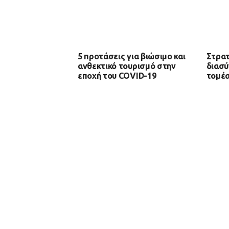
5 προτάσεις για βιώσιμο και
Στρατ
ανθεκτικό τουρισμό στην
διασύ
εποχή του COVID-19
τομέα