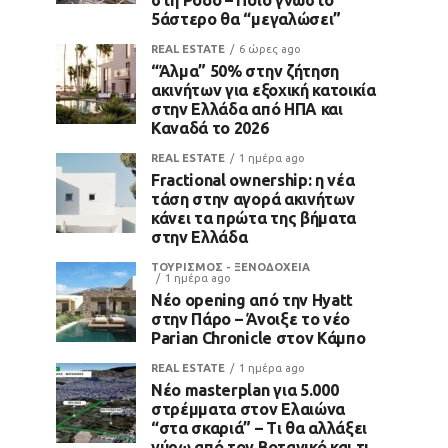
5άστερο θα “μεγαλώσει”
REAL ESTATE
6 ώρες ago
“Άλμα” 50% στην ζήτηση
ακινήτων για εξοχική κατοικία
στην Ελλάδα από ΗΠΑ και
Καναδά το 2026
REAL ESTATE
1 ημέρα ago
Fractional ownership: η νέα
τάση στην αγορά ακινήτων
κάνει τα πρώτα της βήματα
στην Ελλάδα
ΤΟΥΡΙΣΜΟΣ - ΞΕΝΟΔΟΧΕΙΑ
1 ημέρα ago
Νέο opening από την Hyatt
στην Πάρο – Άνοιξε το νέο
Parian Chronicle στον Κάμπο
REAL ESTATE
1 ημέρα ago
Νέο masterplan για 5.000
στρέμματα στον Ελαιώνα
“στα σκαριά” – Τι θα αλλάξει
γύρω από τον Βοτανικό και τι