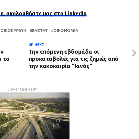
ση, ακολουθήστε μας στο LinkedIn
ΝΟΙΚΟΚΥΡΙΩΝ
ΕΛΣΤΑΤ
ΟΙΚΟΝΟΜΊΑ
UP NEXT
ων
Την επόμενη εβδομάδα οι
ά το
προκαταβολές για τις ζημιές από
την κακοκαιρία “Ιανός”
ADVERTISEMENT