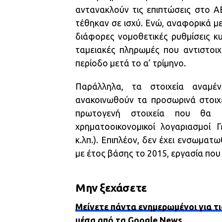
αντανακλούν τις επιπτώσεις στο Α
τέθηκαν σε ισχύ. Ενώ, αναφορικά μ
διάφορες νομοθετικές ρυθμίσεις κ
ταμειακές πληρωμές που αντιστοι
περίοδο μετά το α’ τρίμηνο.
Παράλληλα, τα στοιχεία αναμέ
ανακοινωθούν τα προσωρινά στοιχε
πρωτογενή στοιχεία που θα έχ
χρηματοοικονομικοί λογαριασμοί Γε
κ.λπ.). Επιπλέον, δεν έχει ενσωμα
με έτος βάσης το 2015, εργασία που 
Μην ξεχάσετε
Μείνετε πάντα ενημερωμένοι για τι
μέσα από τα Google News