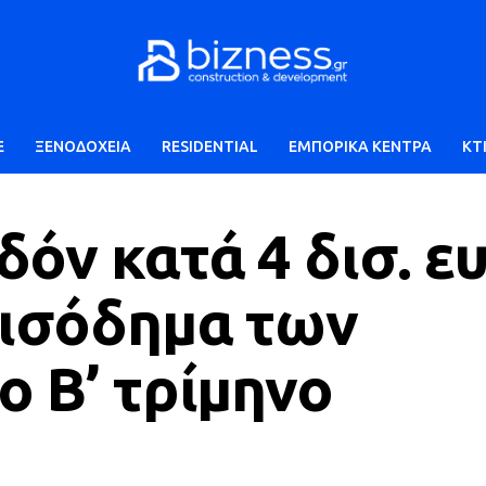
E
ΞΕΝΟΔΟΧΕΙΑ
RESIDENTIAL
ΕΜΠΟΡΙΚΑ ΚΕΝΤΡΑ
ΚΤ
όν κατά 4 δισ. ε
εισόδημα των
ο Β’ τρίμηνο