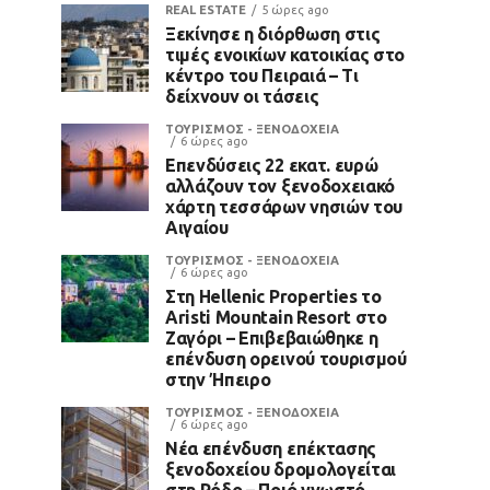
REAL ESTATE
5 ώρες ago
Ξεκίνησε η διόρθωση στις
τιμές ενοικίων κατοικίας στο
κέντρο του Πειραιά – Τι
δείχνουν οι τάσεις
ΤΟΥΡΙΣΜΟΣ - ΞΕΝΟΔΟΧΕΙΑ
6 ώρες ago
Επενδύσεις 22 εκατ. ευρώ
αλλάζουν τον ξενοδοχειακό
χάρτη τεσσάρων νησιών του
Αιγαίου
ΤΟΥΡΙΣΜΟΣ - ΞΕΝΟΔΟΧΕΙΑ
6 ώρες ago
Στη Hellenic Properties το
Aristi Mountain Resort στο
Ζαγόρι – Επιβεβαιώθηκε η
επένδυση ορεινού τουρισμού
στην Ήπειρο
ΤΟΥΡΙΣΜΟΣ - ΞΕΝΟΔΟΧΕΙΑ
6 ώρες ago
Νέα επένδυση επέκτασης
ξενοδοχείου δρομολογείται
στη Ρόδο – Ποιό γνωστό