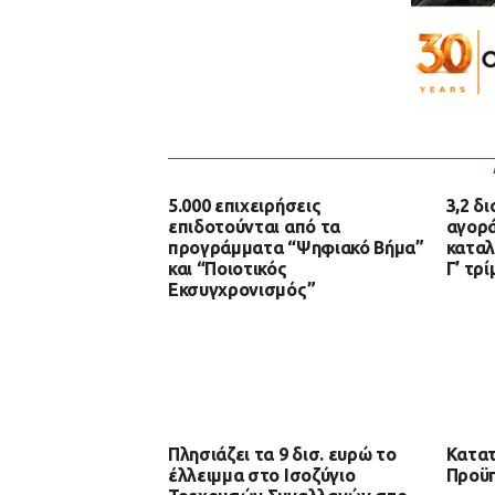
5.000 επιχειρήσεις
3,2 δ
επιδοτούνται από τα
αγορά
προγράμματα “Ψηφιακό Βήμα”
καταλ
και “Ποιοτικός
Γ’ τρ
Εκσυγχρονισμός”
Πλησιάζει τα 9 δισ. ευρώ το
Κατατ
έλλειμμα στο Ισοζύγιο
Προϋπ