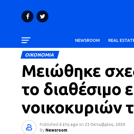
NEWSROOM
REAL ESTAT
ΟΙΚΟΝΟΜΙΑ
Μειώθηκε σχεδ
το διαθέσιμο 
νοικοκυριών τ
Published
6 έτη ago
on
23 Οκτωβρίου, 2020
By
Newsroom