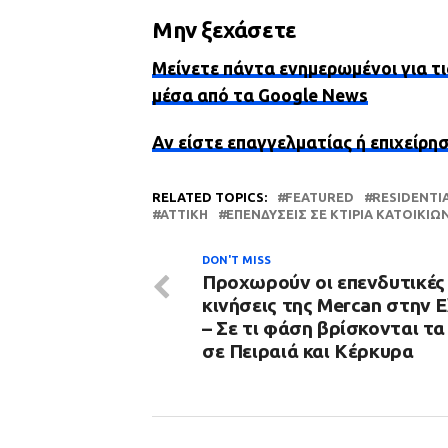
Μην ξεχάσετε
Μείνετε πάντα ενημερωμένοι για τι
μέσα από τα Google News
Αν είστε επαγγελματίας ή επιχείρη
RELATED TOPICS:
FEATURED
RESIDENTI
ΑΤΤΙΚΗ
ΕΠΕΝΔΎΣΕΙΣ ΣΕ ΚΤΊΡΙΑ ΚΑΤΟΙΚΙΏ
DON'T MISS
Προχωρούν οι επενδυτικές
κινήσεις της Mercan στην 
– Σε τι φάση βρίσκονται τα
σε Πειραιά και Κέρκυρα