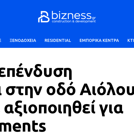
E
ΞΕΝΟΔΟΧΕΙΑ
RESIDENTIAL
ΕΜΠΟΡΙΚΑ ΚΕΝΤΡΑ
ΚΤ
 επένδυση
 στην οδό Αιόλου
 αξιοποιηθεί για
tments