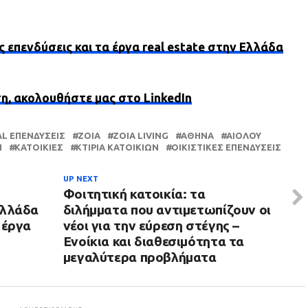
ς επενδύσεις και τα έργα real estate στην Ελλάδα
ση, ακολουθήστε μας στο LinkedIn
AL ΕΠΕΝΔΎΣΕΙΣ
ZOIA
ZOIA LIVING
ΑΘΉΝΑ
ΑΙΌΛΟΥ
Ν
ΚΑΤΟΙΚΊΕΣ
ΚΤΊΡΙΑ ΚΑΤΟΙΚΙΏΝ
ΟΙΚΙΣΤΙΚΈΣ ΕΠΕΝΔΎΣΕΙΣ
UP NEXT
Φοιτητική κατοικία: τα
Ελλάδα
διλήμματα που αντιμετωπίζουν οι
 έργα
νέοι για την εύρεση στέγης –
Ενοίκια και διαθεσιμότητα τα
μεγαλύτερα προβλήματα