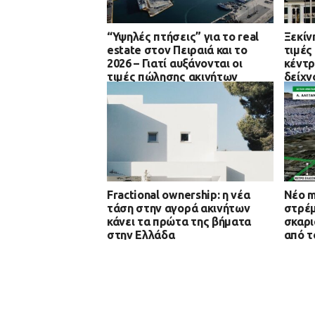
“Υψηλές πτήσεις” για το real
Ξεκίν
estate στον Πειραιά και το
τιμές
2026 – Γιατί αυξάνονται οι
κέντρ
τιμές πώλησης ακινήτων
δείχν
κατοικίας
Fractional ownership: η νέα
Νέο m
τάση στην αγορά ακινήτων
στρέμ
κάνει τα πρώτα της βήματα
σκαρι
στην Ελλάδα
από τ
προβλ
αναπτ