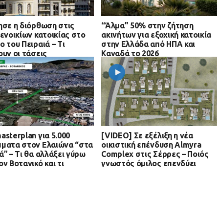
ησε η διόρθωση στις
“Άλμα” 50% στην ζήτηση
 ενοικίων κατοικίας στο
ακινήτων για εξοχική κατοικία
ο του Πειραιά – Τι
στην Ελλάδα από ΗΠΑ και
ουν οι τάσεις
Καναδά το 2026
asterplan για 5.000
[VIDEO] Σε εξέλιξη η νέα
ματα στον Ελαιώνα “στα
οικιστική επένδυση Almyra
ά” – Τι θα αλλάξει γύρω
Complex στις Σέρρες – Ποιός
ον Βοτανικό και τι
γνωστός όμιλος επενδύει
έπεται για οικιστικές
ύξεις