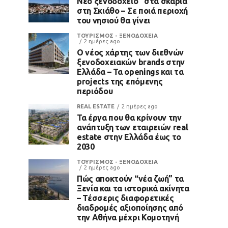
Νέο ξενοδοχείο “στα σκαριά”
στη Σκιάθο – Σε ποιά περιοχή
του νησιού θα γίνει
ΤΟΥΡΙΣΜΟΣ - ΞΕΝΟΔΟΧΕΙΑ
2 ημέρες ago
Ο νέος χάρτης των διεθνών
ξενοδοχειακών brands στην
Ελλάδα – Τα openings και τα
projects της επόμενης
περιόδου
REAL ESTATE
2 ημέρες ago
Τα έργα που θα κρίνουν την
ανάπτυξη των εταιρειών real
estate στην Ελλάδα έως το
2030
ΤΟΥΡΙΣΜΟΣ - ΞΕΝΟΔΟΧΕΙΑ
2 ημέρες ago
Πώς αποκτούν “νέα ζωή” τα
Ξενία και τα ιστορικά ακίνητα
– Τέσσερις διαφορετικές
διαδρομές αξιοποίησης από
την Αθήνα μέχρι Κομοτηνή