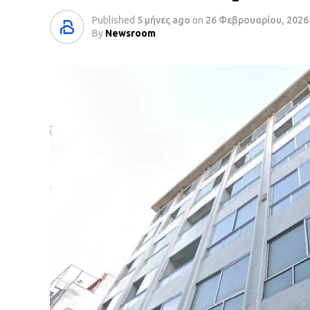
Published
5 μήνες ago
on
26 Φεβρουαρίου, 2026
By
Newsroom