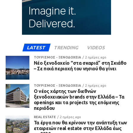
LATEST
TRENDING
VIDEOS
ΤΟΥΡΙΣΜΟΣ - ΞΕΝΟΔΟΧΕΙΑ
2 ημέρες ago
Νέο ξενοδοχείο “στα σκαριά” στη Σκιάθο
– Σε ποιά περιοχή του νησιού θα γίνει
ΤΟΥΡΙΣΜΟΣ - ΞΕΝΟΔΟΧΕΙΑ
2 ημέρες ago
Ο νέος χάρτης των διεθνών
ξενοδοχειακών brands στην Ελλάδα – Τα
openings και τα projects της επόμενης
περιόδου
REAL ESTATE
2 ημέρες ago
Τα έργα που θα κρίνουν την ανάπτυξη των
εταιρειών real estate στην Ελλάδα έως