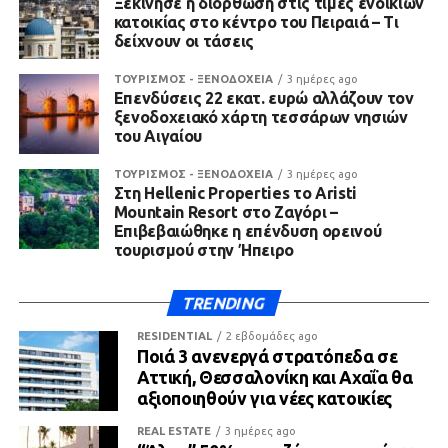
Ξεκίνησε η διόρθωση στις τιμές ενοικίων
κατοικίας στο κέντρο του Πειραιά – Τι
δείχνουν οι τάσεις
ΤΟΥΡΙΣΜΟΣ - ΞΕΝΟΔΟΧΕΙΑ
3 ημέρες ago
Επενδύσεις 22 εκατ. ευρώ αλλάζουν τον
ξενοδοχειακό χάρτη τεσσάρων νησιών
του Αιγαίου
ΤΟΥΡΙΣΜΟΣ - ΞΕΝΟΔΟΧΕΙΑ
3 ημέρες ago
Στη Hellenic Properties το Aristi
Mountain Resort στο Ζαγόρι –
Επιβεβαιώθηκε η επένδυση ορεινού
τουρισμού στην Ήπειρο
TRENDING
RESIDENTIAL
2 εβδομάδες ago
Ποιά 3 ανενεργά στρατόπεδα σε
Αττική, Θεσσαλονίκη και Αχαΐα θα
αξιοποιηθούν για νέες κατοικίες
REAL ESTATE
3 ημέρες ago