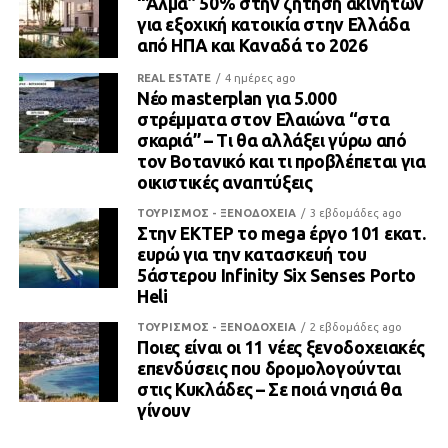
“Άλμα” 50% στην ζήτηση ακινήτων
για εξοχική κατοικία στην Ελλάδα
από ΗΠΑ και Καναδά το 2026
REAL ESTATE
4 ημέρες ago
Νέο masterplan για 5.000
στρέμματα στον Ελαιώνα “στα
σκαριά” – Τι θα αλλάξει γύρω από
τον Βοτανικό και τι προβλέπεται για
οικιστικές αναπτύξεις
ΤΟΥΡΙΣΜΟΣ - ΞΕΝΟΔΟΧΕΙΑ
3 εβδομάδες ago
Στην ΕΚΤΕΡ το mega έργο 101 εκατ.
ευρώ για την κατασκευή του
5άστερου Infinity Six Senses Porto
Heli
ΤΟΥΡΙΣΜΟΣ - ΞΕΝΟΔΟΧΕΙΑ
2 εβδομάδες ago
Ποιες είναι οι 11 νέες ξενοδοχειακές
επενδύσεις που δρομολογούνται
στις Κυκλάδες – Σε ποιά νησιά θα
γίνουν