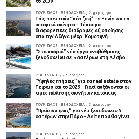
το 2030
ΤΟΥΡΙΣΜΟΣ - ΞΕΝΟΔΟΧΕΙΑ
2 ημέρες ago
Πώς αποκτούν “νέα ζωή” τα Ξενία και τα
ιστορικά ακίνητα – Τέσσερις
διαφορετικές διαδρομές αξιοποίησης
από την Αθήνα μέχρι Κομοτηνή
ΤΟΥΡΙΣΜΟΣ - ΞΕΝΟΔΟΧΕΙΑ
2 ημέρες ago
“Στα σκαριά” νέο έργο αναβάθμισης
ξενοδοχείου σε 5 αστέρων στη Λέσβο
REAL ESTATE
2 ημέρες ago
“Υψηλές πτήσεις” για το real estate στον
Πειραιά και το 2026 – Γιατί αυξάνονται οι
τιμές πώλησης ακινήτων κατοικίας
ΤΟΥΡΙΣΜΟΣ - ΞΕΝΟΔΟΧΕΙΑ
3 ημέρες ago
“Πράσινο φως” για νέο ξενοδοχείο 5
αστέρων στην Πάρο – Δείτε πού θα γίνει
REAL ESTATE
3 ημέρες ago