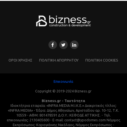
ΌΡΟΙ ΧΡΗΣΗΣ
ΠΟΛΙΤΙΚΗ ΑΠΟΡΡΗΤΟΥ
ΠΟΛΙΤΙΚΗ COOKIES
Επικοινωνία
Copyright © 2019-2024 Bizness.gr
Bizness.gr - Ταυτότητα
Ιδιοκτήτρια εταιρεία: «INFRA MEDIA M.I.K.E.» Διακριτικός τίτλος:
«INFRA MEDIA» - Έδρα: Δήμος Αθηναίων, Αριστείδου αρ. 10-12, Τ.Κ.
10559 - ΑΦΜ: 801478591 Δ.Ο.Υ.: ΚΕΦΟΔΕ ΑΤΤΙΚΗΣ. - Τηλ.
επικοινωνίας: 2130405600 - E-mail: contact@ypodomes.com Νόμιμος
Εκπρόσωπος: Καραγιάννης Νικόλαος, Νόμιμος Εκπρόσωπος -