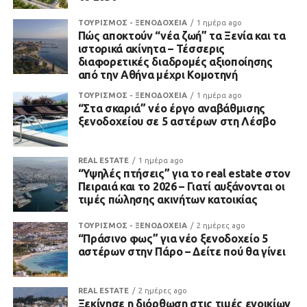
ΤΟΥΡΙΣΜΟΣ - ΞΕΝΟΔΟΧΕΙΑ
1 ημέρα ago
Πώς αποκτούν “νέα ζωή” τα Ξενία και τα
ιστορικά ακίνητα – Τέσσερις
διαφορετικές διαδρομές αξιοποίησης
από την Αθήνα μέχρι Κομοτηνή
ΤΟΥΡΙΣΜΟΣ - ΞΕΝΟΔΟΧΕΙΑ
1 ημέρα ago
“Στα σκαριά” νέο έργο αναβάθμισης
ξενοδοχείου σε 5 αστέρων στη Λέσβο
REAL ESTATE
1 ημέρα ago
“Υψηλές πτήσεις” για το real estate στον
Πειραιά και το 2026 – Γιατί αυξάνονται οι
τιμές πώλησης ακινήτων κατοικίας
ΤΟΥΡΙΣΜΟΣ - ΞΕΝΟΔΟΧΕΙΑ
2 ημέρες ago
“Πράσινο φως” για νέο ξενοδοχείο 5
αστέρων στην Πάρο – Δείτε πού θα γίνει
REAL ESTATE
2 ημέρες ago
Ξεκίνησε η διόρθωση στις τιμές ενοικίων