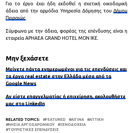
Για το έργο έχει ήδη εκδοθεί η σχετική οικοδομική
άδεια από την αρμόδια Υπηρεσία Δόμησης του
Δήμου
Πειραιώς
.
Σύμφωνα με την άδεια, φορέας της επένδυσης είναι η
εταιρεία APHAEA GRAND HOTEL MON IKE.
Μην ξεχάσετε
Μείνετε πάντα ενημερωμένοι για τις επενδύσεις και
τα έργα real estate στην Ελλάδα μέσα από τα
Google News
Αν είστε επαγγελματίας ή επιχείρηση, ακολουθήστε
μας στο LinkedIn
RELATED TOPICS:
FEATURED
ΑΊΓΙΝΑ
ΑΤΤΙΚΗ
ΝΗΣΙΆ ΑΡΓΟΣΑΡΩΝΙΚΟΎ
ΞΕΝΟΔΟΧΕΊΑ
ΤΟΥΡΙΣΤΙΚΈΣ ΕΠΕΝΔΎΣΕΙΣ