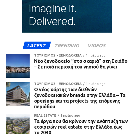
LATEST
TRENDING
VIDEOS
ΤΟΥΡΙΣΜΟΣ - ΞΕΝΟΔΟΧΕΙΑ
1 ημέρα ago
Νέο ξενοδοχείο “στα σκαριά” στη Σκιάθο
– Σε ποιά περιοχή του νησιού θα γίνει
ΤΟΥΡΙΣΜΟΣ - ΞΕΝΟΔΟΧΕΙΑ
1 ημέρα ago
Ο νέος χάρτης των διεθνών
ξενοδοχειακών brands στην Ελλάδα – Τα
openings και τα projects της επόμενης
περιόδου
REAL ESTATE
1 ημέρα ago
Τα έργα που θα κρίνουν την ανάπτυξη των
εταιρειών real estate στην Ελλάδα έως
το 2030