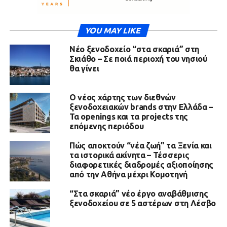
YOU MAY LIKE
Νέο ξενοδοχείο “στα σκαριά” στη
Σκιάθο – Σε ποιά περιοχή του νησιού
θα γίνει
Ο νέος χάρτης των διεθνών
ξενοδοχειακών brands στην Ελλάδα –
Τα openings και τα projects της
επόμενης περιόδου
Πώς αποκτούν “νέα ζωή” τα Ξενία και
τα ιστορικά ακίνητα – Τέσσερις
διαφορετικές διαδρομές αξιοποίησης
από την Αθήνα μέχρι Κομοτηνή
“Στα σκαριά” νέο έργο αναβάθμισης
ξενοδοχείου σε 5 αστέρων στη Λέσβο