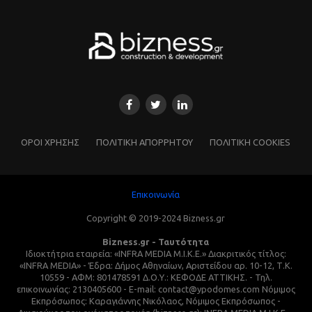
ΌΡΟΙ ΧΡΗΣΗΣ
ΠΟΛΙΤΙΚΗ ΑΠΟΡΡΗΤΟΥ
ΠΟΛΙΤΙΚΗ COOKIES
Επικοινωνία
Copyright © 2019-2024 Bizness.gr
Bizness.gr - Ταυτότητα
Ιδιοκτήτρια εταιρεία: «INFRA MEDIA M.I.K.E.» Διακριτικός τίτλος:
«INFRA MEDIA» - Έδρα: Δήμος Αθηναίων, Αριστείδου αρ. 10-12, Τ.Κ.
10559 - ΑΦΜ: 801478591 Δ.Ο.Υ.: ΚΕΦΟΔΕ ΑΤΤΙΚΗΣ. - Τηλ.
επικοινωνίας: 2130405600 - E-mail: contact@ypodomes.com Νόμιμος
Εκπρόσωπος: Καραγιάννης Νικόλαος, Νόμιμος Εκπρόσωπος -