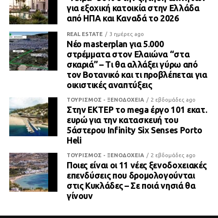
για εξοχική κατοικία στην Ελλάδα
από ΗΠΑ και Καναδά το 2026
REAL ESTATE
3 ημέρες ago
Νέο masterplan για 5.000
στρέμματα στον Ελαιώνα “στα
σκαριά” – Τι θα αλλάξει γύρω από
τον Βοτανικό και τι προβλέπεται για
οικιστικές αναπτύξεις
ΤΟΥΡΙΣΜΟΣ - ΞΕΝΟΔΟΧΕΙΑ
2 εβδομάδες ago
Στην ΕΚΤΕΡ το mega έργο 101 εκατ.
ευρώ για την κατασκευή του
5άστερου Infinity Six Senses Porto
Heli
ΤΟΥΡΙΣΜΟΣ - ΞΕΝΟΔΟΧΕΙΑ
2 εβδομάδες ago
Ποιες είναι οι 11 νέες ξενοδοχειακές
επενδύσεις που δρομολογούνται
στις Κυκλάδες – Σε ποιά νησιά θα
γίνουν