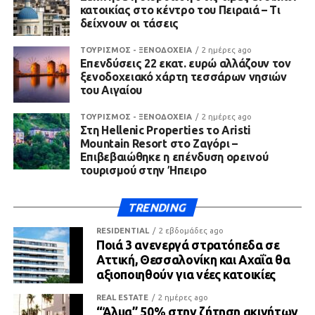
κατοικίας στο κέντρο του Πειραιά – Τι
δείχνουν οι τάσεις
ΤΟΥΡΙΣΜΟΣ - ΞΕΝΟΔΟΧΕΙΑ
2 ημέρες ago
Επενδύσεις 22 εκατ. ευρώ αλλάζουν τον
ξενοδοχειακό χάρτη τεσσάρων νησιών
του Αιγαίου
ΤΟΥΡΙΣΜΟΣ - ΞΕΝΟΔΟΧΕΙΑ
2 ημέρες ago
Στη Hellenic Properties το Aristi
Mountain Resort στο Ζαγόρι –
Επιβεβαιώθηκε η επένδυση ορεινού
τουρισμού στην Ήπειρο
TRENDING
RESIDENTIAL
2 εβδομάδες ago
Ποιά 3 ανενεργά στρατόπεδα σε
Αττική, Θεσσαλονίκη και Αχαΐα θα
αξιοποιηθούν για νέες κατοικίες
REAL ESTATE
2 ημέρες ago
“Άλμα” 50% στην ζήτηση ακινήτων