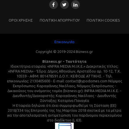
ΌΡΟΙ ΧΡΗΣΗΣ
ΠΟΛΙΤΙΚΗ ΑΠΟΡΡΗΤΟΥ
ΠΟΛΙΤΙΚΗ COOKIES
Επικοινωνία
Copyright © 2019-2024 Bizness.gr
Bizness.gr - Ταυτότητα
Ιδιοκτήτρια εταιρεία: «INFRA MEDIA M.I.K.E.» Διακριτικός τίτλος:
«INFRA MEDIA» - Έδρα: Δήμος Αθηναίων, Αριστείδου αρ. 10-12, Τ.Κ.
10559 - ΑΦΜ: 801478591 Δ.Ο.Υ.: ΚΕΦΟΔΕ ΑΤΤΙΚΗΣ. - Τηλ.
επικοινωνίας: 2130405600 - E-mail: contact@ypodomes.com Νόμιμος
Εκπρόσωπος: Καραγιάννης Νικόλαος, Νόμιμος Εκπρόσωπος -
Δικαιούχος του ονόματος τομέα (bizness.gr): INFRA MEDIA M.I.K.E. -
Διευθυντής/Διαχειριστής: Καραγιάννης Νικόλαος - Διευθυντής
Σύνταξης: Κατερίνα Παναγέα
Η Εταιρεία δηλώνει ότι έχει συμμορφωθεί με τη Σύσταση (ΕΕ)
2018/334 της Επιτροπής της 1ης Μαρτίου 2018 σχετικά με τα μέτρα
για την αποτελεσματική αντιμετώπιση του παράνομου περιεχομένου
στο διαδίκτυο (L 63).