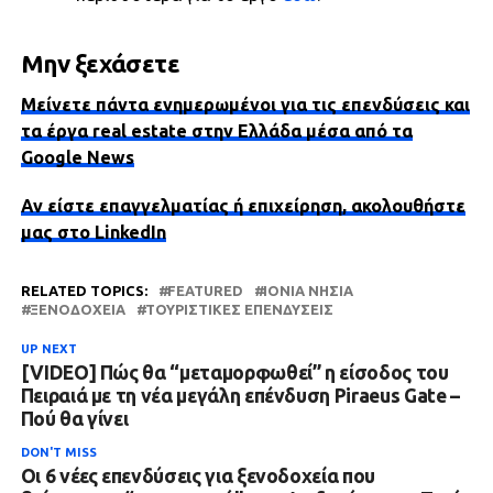
Μην ξεχάσετε
Μείνετε πάντα ενημερωμένοι για τις επενδύσεις και
τα έργα real estate στην Ελλάδα μέσα από τα
Google News
Αν είστε επαγγελματίας ή επιχείρηση, ακολουθήστε
μας στο LinkedIn
RELATED TOPICS:
FEATURED
ΙΟΝΙΑ ΝΗΣΙΑ
ΞΕΝΟΔΟΧΕΊΑ
ΤΟΥΡΙΣΤΙΚΈΣ ΕΠΕΝΔΎΣΕΙΣ
UP NEXT
[VIDEO] Πώς θα “μεταμορφωθεί” η είσοδος του
Πειραιά με τη νέα μεγάλη επένδυση Piraeus Gate –
Πού θα γίνει
DON'T MISS
Οι 6 νέες επενδύσεις για ξενοδοχεία που