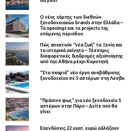
θα γίνει
Ο νέος χάρτης των διεθνών
ξενοδοχειακών brands στην Ελλάδα –
Τα openings και τα projects της
επόμενης περιόδου
Πώς αποκτούν “νέα ζωή” τα Ξενία και
τα ιστορικά ακίνητα – Τέσσερις
διαφορετικές διαδρομές αξιοποίησης
από την Αθήνα μέχρι Κομοτηνή
“Στα σκαριά” νέο έργο αναβάθμισης
ξενοδοχείου σε 5 αστέρων στη Λέσβο
“Πράσινο φως” για νέο ξενοδοχείο 5
αστέρων στην Πάρο – Δείτε πού θα
γίνει
Επενδύσεις 22 εκατ. ευρώ αλλάζουν