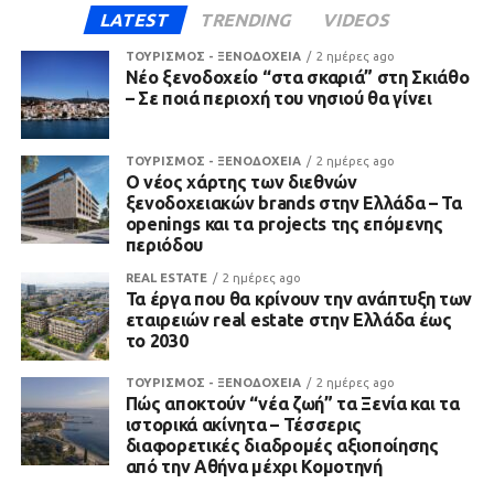
LATEST
TRENDING
VIDEOS
ΤΟΥΡΙΣΜΟΣ - ΞΕΝΟΔΟΧΕΙΑ
2 ημέρες ago
Νέο ξενοδοχείο “στα σκαριά” στη Σκιάθο
– Σε ποιά περιοχή του νησιού θα γίνει
ΤΟΥΡΙΣΜΟΣ - ΞΕΝΟΔΟΧΕΙΑ
2 ημέρες ago
Ο νέος χάρτης των διεθνών
ξενοδοχειακών brands στην Ελλάδα – Τα
openings και τα projects της επόμενης
περιόδου
REAL ESTATE
2 ημέρες ago
Τα έργα που θα κρίνουν την ανάπτυξη των
εταιρειών real estate στην Ελλάδα έως
το 2030
ΤΟΥΡΙΣΜΟΣ - ΞΕΝΟΔΟΧΕΙΑ
2 ημέρες ago
Πώς αποκτούν “νέα ζωή” τα Ξενία και τα
ιστορικά ακίνητα – Τέσσερις
διαφορετικές διαδρομές αξιοποίησης
από την Αθήνα μέχρι Κομοτηνή