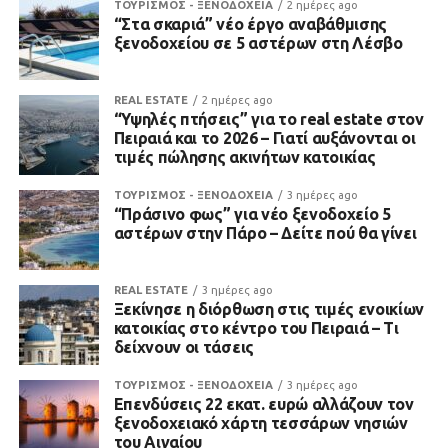
ΤΟΥΡΙΣΜΟΣ - ΞΕΝΟΔΟΧΕΙΑ
2 ημέρες ago
“Στα σκαριά” νέο έργο αναβάθμισης
ξενοδοχείου σε 5 αστέρων στη Λέσβο
REAL ESTATE
2 ημέρες ago
“Υψηλές πτήσεις” για το real estate στον
Πειραιά και το 2026 – Γιατί αυξάνονται οι
τιμές πώλησης ακινήτων κατοικίας
ΤΟΥΡΙΣΜΟΣ - ΞΕΝΟΔΟΧΕΙΑ
3 ημέρες ago
“Πράσινο φως” για νέο ξενοδοχείο 5
αστέρων στην Πάρο – Δείτε πού θα γίνει
REAL ESTATE
3 ημέρες ago
Ξεκίνησε η διόρθωση στις τιμές ενοικίων
κατοικίας στο κέντρο του Πειραιά – Τι
δείχνουν οι τάσεις
ΤΟΥΡΙΣΜΟΣ - ΞΕΝΟΔΟΧΕΙΑ
3 ημέρες ago
Επενδύσεις 22 εκατ. ευρώ αλλάζουν τον
ξενοδοχειακό χάρτη τεσσάρων νησιών
του Αιγαίου