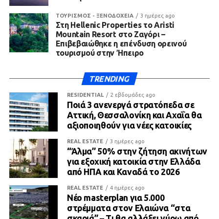
ΤΟΥΡΙΣΜΟΣ - ΞΕΝΟΔΟΧΕΙΑ
3 ημέρες ago
Στη Hellenic Properties το Aristi
Mountain Resort στο Ζαγόρι –
Επιβεβαιώθηκε η επένδυση ορεινού
τουρισμού στην Ήπειρο
TRENDING
RESIDENTIAL
2 εβδομάδες ago
Ποιά 3 ανενεργά στρατόπεδα σε
Αττική, Θεσσαλονίκη και Αχαΐα θα
αξιοποιηθούν για νέες κατοικίες
REAL ESTATE
3 ημέρες ago
“Άλμα” 50% στην ζήτηση ακινήτων
για εξοχική κατοικία στην Ελλάδα
από ΗΠΑ και Καναδά το 2026
REAL ESTATE
4 ημέρες ago
Νέο masterplan για 5.000
στρέμματα στον Ελαιώνα “στα
σκαριά” – Τι θα αλλάξει γύρω από